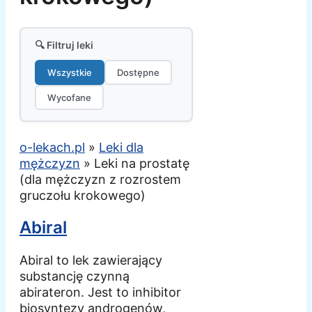
🔍 Filtruj leki
Wszystkie
Dostępne
Wycofane
o-lekach.pl
»
Leki dla
mężczyzn
»
Leki na prostatę
(dla mężczyzn z rozrostem
gruczołu krokowego)
Abiral
Abiral to lek zawierający
substancję czynną
abirateron. Jest to inhibitor
biosyntezy androgenów,