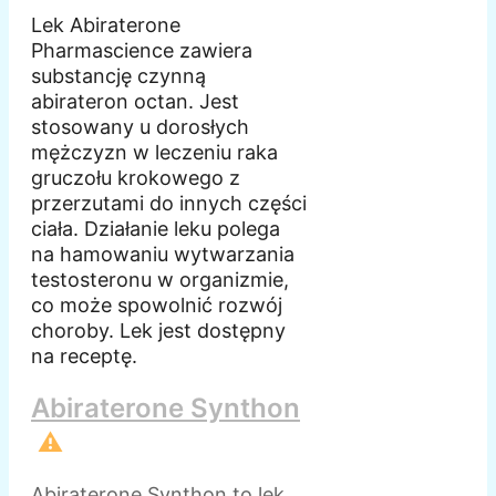
Lek Abiraterone
Pharmascience zawiera
substancję czynną
abirateron octan. Jest
stosowany u dorosłych
mężczyzn w leczeniu raka
gruczołu krokowego z
przerzutami do innych części
ciała. Działanie leku polega
na hamowaniu wytwarzania
testosteronu w organizmie,
co może spowolnić rozwój
choroby. Lek jest dostępny
na receptę.
Abiraterone Synthon
⚠️
Abiraterone Synthon to lek