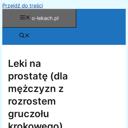
Przejdź do treści
o-lekach.pl
Leki na
prostatę (dla
mężczyzn z
rozrostem
gruczołu
krokowego)