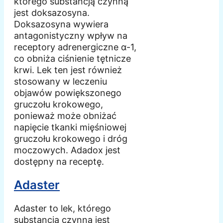
którego substancją czynną
jest doksazosyna.
Doksazosyna wywiera
antagonistyczny wpływ na
receptory adrenergiczne α-1,
co obniża ciśnienie tętnicze
krwi. Lek ten jest również
stosowany w leczeniu
objawów powiększonego
gruczołu krokowego,
ponieważ może obniżać
napięcie tkanki mięśniowej
gruczołu krokowego i dróg
moczowych. Adadox jest
dostępny na receptę.
Adaster
Adaster to lek, którego
substancją czynną jest