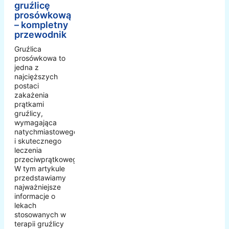
gruźlicę
prosówkową
– kompletny
przewodnik
Gruźlica
prosówkowa to
jedna z
najcięższych
postaci
zakażenia
prątkami
gruźlicy,
wymagająca
natychmiastowego
i skutecznego
leczenia
przeciwprątkowego.
W tym artykule
przedstawiamy
najważniejsze
informacje o
lekach
stosowanych w
terapii gruźlicy