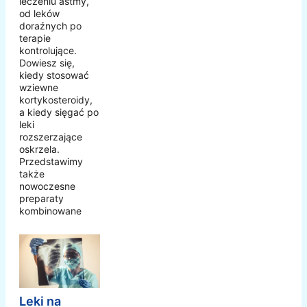
leczeniu astmy,
od leków
doraźnych po
terapie
kontrolujące.
Dowiesz się,
kiedy stosować
wziewne
kortykosteroidy,
a kiedy sięgać po
leki
rozszerzające
oskrzela.
Przedstawimy
także
nowoczesne
preparaty
kombinowane
Leki na