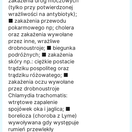
zakażenia dróg moczowych
(tylko przy potwierdzonej
wrażliwości na antybiotyk);
■ zakażenia przewodu
pokarmowego np; cholera
oraz zakażenia wywołane
przez inne, wrażliwe
drobnoustroje; ■ biegunka
podróżnych; ■ zakażenia
skóry np.: ciężkie postacie
trądziku pospoliteg oraz
trądziku różowatego; ■
zakażenia oczu wywołane
przez drobnoustroje
Chlamydia trachomatis:
wtrętowe zapalenie
spojówek oka i jaglica; ■
borelioza (choroba z Lyme)
wywoływana gdy występuje
rumień przewlekły