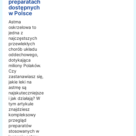
preparatach
dostępnych
w Polsce
Astma
oskrzelowa to
jedna z
najczęstszych
przewlekłych
chorób układu
oddechowego,
dotykająca
miliony Polaków.
Czy
zastanawiasz się,
jakie leki na
astmę są
najskuteczniejsze
i jak działają? W
tym artykule
znajdziesz
kompleksowy
przegląd
preparatów
stosowanych w