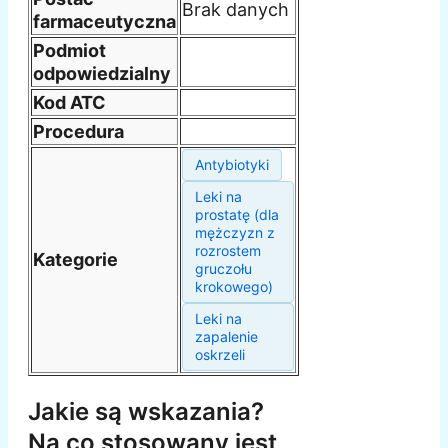
Brak danych
farmaceutyczna
Podmiot
odpowiedzialny
Kod ATC
Procedura
Antybiotyki
Leki na
prostatę (dla
mężczyzn z
rozrostem
Kategorie
gruczołu
krokowego)
Leki na
zapalenie
oskrzeli
Jakie są wskazania?
Na co stosowany jest