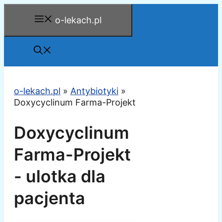
Przejdź
o-lekach.pl
do
treści
o-lekach.pl
»
Antybiotyki
»
Doxycyclinum Farma-Projekt
Doxycyclinum
Farma-Projekt
- ulotka dla
pacjenta