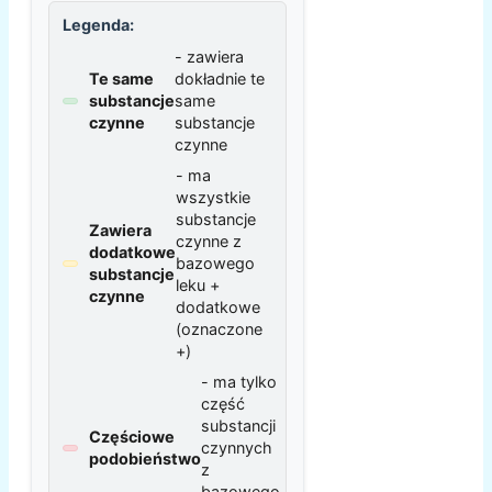
Legenda:
- zawiera
Te same
dokładnie te
substancje
same
czynne
substancje
czynne
- ma
wszystkie
substancje
Zawiera
czynne z
dodatkowe
bazowego
substancje
leku +
czynne
dodatkowe
(oznaczone
+)
- ma tylko
część
substancji
Częściowe
czynnych
podobieństwo
z
bazowego