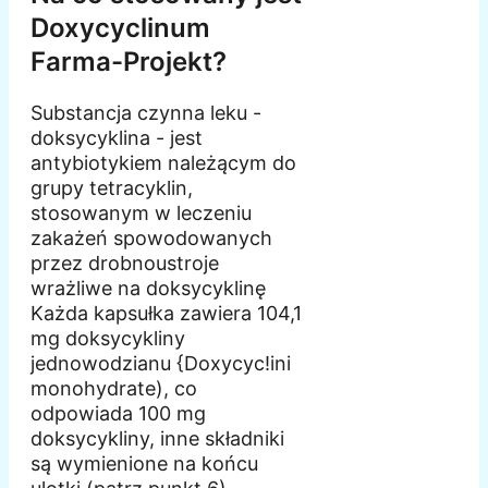
Doxycyclinum
Farma-Projekt?
Substancja czynna leku -
doksycyklina - jest
antybiotykiem należącym do
grupy tetracyklin,
stosowanym w leczeniu
zakażeń spowodowanych
przez drobnoustroje
wrażliwe na doksycyklinę
Każda kapsułka zawiera 104,1
mg doksycykliny
jednowodzianu {Doxycyc!ini
monohydrate), co
odpowiada 100 mg
doksycykliny, inne składniki
są wymienione na końcu