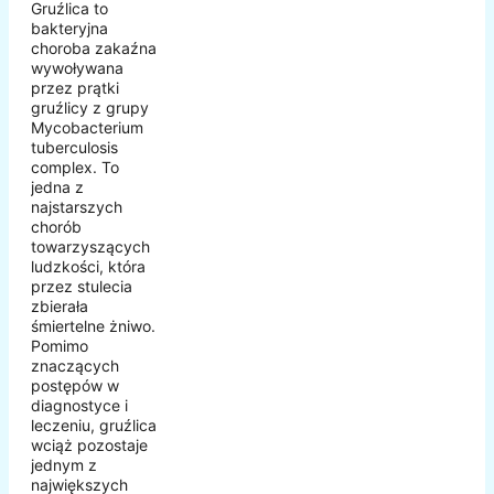
Gruźlica to
bakteryjna
choroba zakaźna
wywoływana
przez prątki
gruźlicy z grupy
Mycobacterium
tuberculosis
complex. To
jedna z
najstarszych
chorób
towarzyszących
ludzkości, która
przez stulecia
zbierała
śmiertelne żniwo.
Pomimo
znaczących
postępów w
diagnostyce i
leczeniu, gruźlica
wciąż pozostaje
jednym z
największych