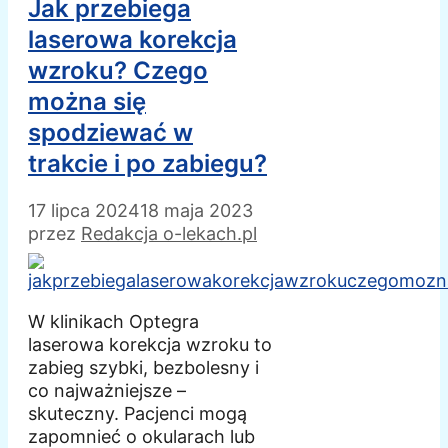
Jak przebiega
laserowa korekcja
wzroku? Czego
można się
spodziewać w
trakcie i po zabiegu?
17 lipca 2024
18 maja 2023
przez
Redakcja o-lekach.pl
W klinikach Optegra
laserowa korekcja wzroku to
zabieg szybki, bezbolesny i
co najważniejsze –
skuteczny. Pacjenci mogą
zapomnieć o okularach lub