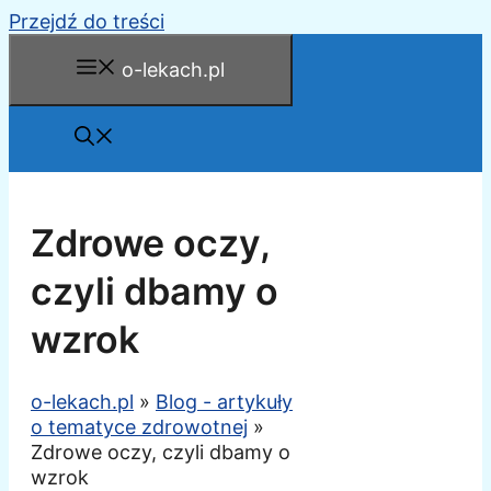
Przejdź do treści
o-lekach.pl
Zdrowe oczy,
czyli dbamy o
wzrok
o-lekach.pl
»
Blog - artykuły
o tematyce zdrowotnej
»
Zdrowe oczy, czyli dbamy o
wzrok