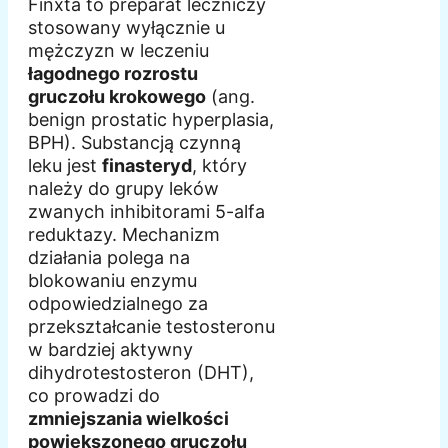
Finxta to preparat leczniczy
stosowany wyłącznie u
mężczyzn w leczeniu
łagodnego rozrostu
gruczołu krokowego
(ang.
benign prostatic hyperplasia,
BPH). Substancją czynną
leku jest
finasteryd
, który
należy do grupy leków
zwanych inhibitorami 5-alfa
reduktazy. Mechanizm
działania polega na
blokowaniu enzymu
odpowiedzialnego za
przekształcanie testosteronu
w bardziej aktywny
dihydrotestosteron (DHT),
co prowadzi do
zmniejszania wielkości
powiększonego gruczołu