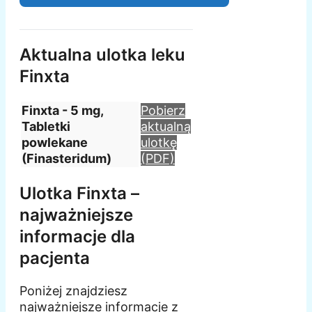
Aktualna ulotka leku
Finxta
Finxta - 5 mg,
Pobierz
Tabletki
aktualną
powlekane
ulotkę
(Finasteridum)
(PDF)
Ulotka Finxta –
najważniejsze
informacje dla
pacjenta
Poniżej znajdziesz
najważniejsze informacje z