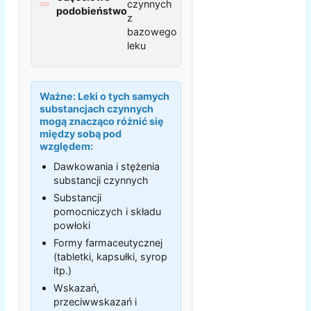
czynnych
podobieństwo
z
bazowego
leku
Ważne:
Leki o tych samych
substancjach czynnych
mogą znacząco różnić się
między sobą pod
względem:
Dawkowania i stężenia
substancji czynnych
Substancji
pomocniczych i składu
powłoki
Formy farmaceutycznej
(tabletki, kapsułki, syrop
itp.)
Wskazań,
przeciwwskazań i