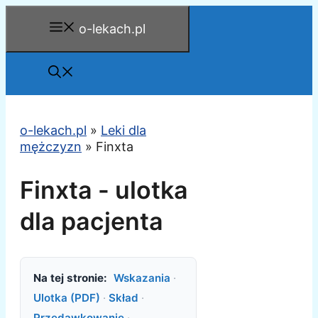
Przejdź
o-lekach.pl
do
treści
o-lekach.pl
»
Leki dla
mężczyzn
»
Finxta
Finxta - ulotka
dla pacjenta
Na tej stronie:
Wskazania
·
Ulotka (PDF)
·
Skład
·
Przedawkowanie
·