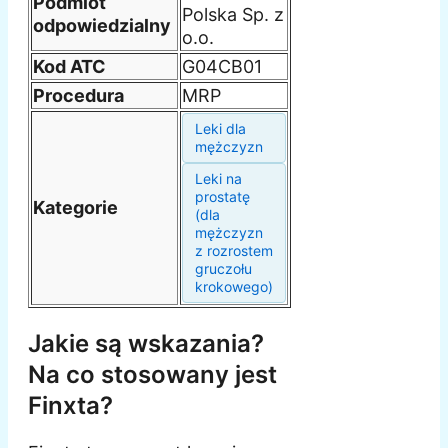
Podmiot
Polska Sp. z
odpowiedzialny
o.o.
Kod ATC
G04CB01
Procedura
MRP
Leki dla
mężczyzn
Leki na
prostatę
Kategorie
(dla
mężczyzn
z rozrostem
gruczołu
krokowego)
Jakie są wskazania?
Na co stosowany jest
Finxta?