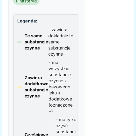
Finasteryd
Legenda:
- zawiera
Te same
dokładnie te
substancje
same
czynne
substancje
czynne
- ma
wszystkie
substancje
Zawiera
czynne z
dodatkowe
bazowego
substancje
leku +
czynne
dodatkowe
(oznaczone
+)
- ma tylko
część
substancji
Częściowe