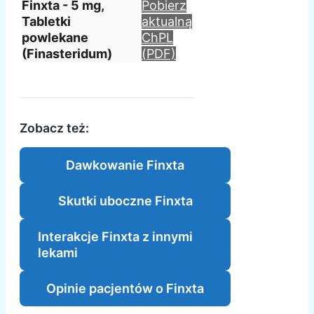
Finxta - 5 mg,
Pobierz
Tabletki
aktualną
powlekane
ChPL
(Finasteridum)
(PDF)
Zobacz też:
Dawkowanie Finxta
Skutki uboczne Finxta
Interakcje Finxta z innymi
lekami
Opinie pacjentów o Finxta