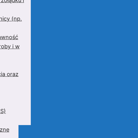
 żołądku i
nicy (np.
rawność
oby i w
ia oraz
BS)
czne