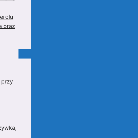
erolu
a oraz
 przy
u
rzywka,