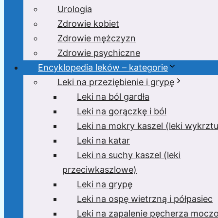
Urologia
Zdrowie kobiet
Zdrowie mężczyzn
Zdrowie psychiczne
Encyklopedia leków – kategorie
Leki na przeziębienie i grypę
Leki na ból gardła
Leki na gorączkę i ból
Leki na mokry kaszel (leki wykrzt
Leki na katar
Leki na suchy kaszel (leki
przeciwkaszlowe)
Leki na grypę
Leki na ospę wietrzną i półpasiec
Leki na zapalenie pęcherza moc