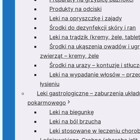
Produkty na odciski
Leki na opryszczkę i zajady
Środki do dezynfekcji skóry i ran
Leki na trądzik (kremy, żele, tablet
Środki na ukąszenia owadów i ugr
zwierząt – kremy, żele
Środki na urazy – kontuzje i stłucz
Leki na wypadanie włosów – prze
łysieniu
Leki gastrologiczne – zaburzenia układ
pokarmowego
Leki na biegunkę
Leki na ból brzucha
Leki stosowane w leczeniu choro