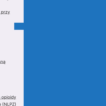
 przy
sną
 opioidy
e (NLPZ)