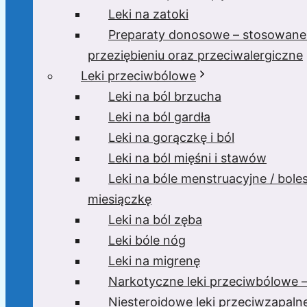
Leki na zatoki
Preparaty donosowe – stosowane
przeziębieniu oraz przeciwalergiczne
Leki przeciwbólowe
Leki na ból brzucha
Leki na ból gardła
Leki na gorączkę i ból
Leki na ból mięśni i stawów
Leki na bóle menstruacyjne / bole
miesiączkę
Leki na ból zęba
Leki bóle nóg
Leki na migrenę
Narkotyczne leki przeciwbólowe –
Niesteroidowe leki przeciwzapaln