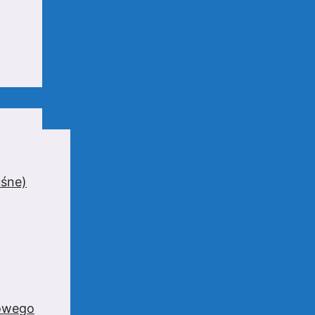
uśne)
zowego