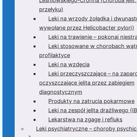
Leśniowskiego-Crohna (choroba jelit,
przełyku)
Leki na wrzody żołądka i dwunast
wywołane przez Helicobacter pylori)
Leki na trawienie – pokonaj niest
Leki stosowane w chorobach wątr
profilaktyce
Leki na wzdęcia
Leki przeczyszczające – na zaparc
oczyszczające jelita przez zabiegiem
diagnostycznym
Produkty na zatrucia pokarmowe
Leki na zespół jelita drażliwego (I
Lekarstwa na zgagę i refluks
Leki psychiatryczne – choroby psychi