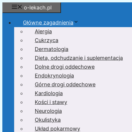
Przejdź
o-lekach.pl
do
treści
Główne zagadnienia
Alergia
Cukrzyca
Dermatologia
Dieta, odchudzanie i suplementacja
Dolne drogi oddechowe
Endokrynologia
Górne drogi oddechowe
Kardiologia
Kości i stawy
Neurologia
Okulistyka
Układ pokarmowy