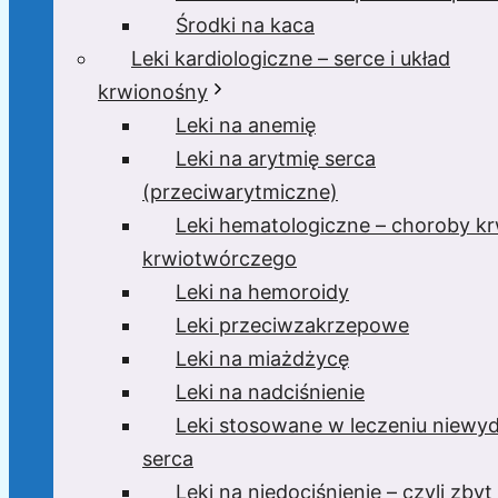
Środki na kaca
Leki kardiologiczne – serce i układ
krwionośny
Leki na anemię
Leki na arytmię serca
(przeciwarytmiczne)
Leki hematologiczne – choroby krw
krwiotwórczego
Leki na hemoroidy
Leki przeciwzakrzepowe
Leki na miażdżycę
Leki na nadciśnienie
Leki stosowane w leczeniu niewyd
serca
Leki na niedociśnienie – czyli zbyt 