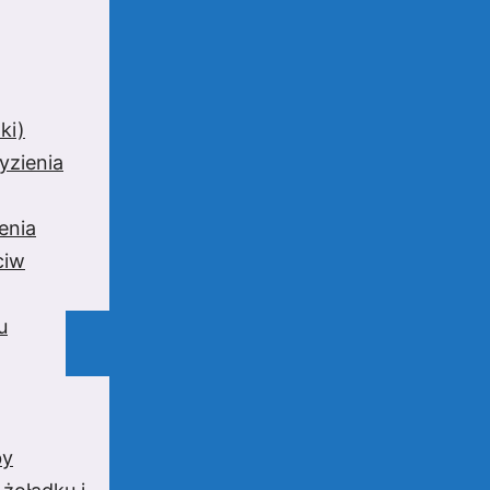
ki)
yzienia
enia
ciw
u
by