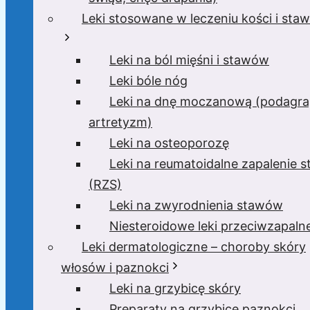
Leki stosowane w leczeniu kości i sta
Leki na ból mięśni i stawów
Leki bóle nóg
Leki na dnę moczanową (podagra
artretyzm)
Leki na osteoporozę
Leki na reumatoidalne zapalenie 
(RZS)
Leki na zwyrodnienia stawów
Niesteroidowe leki przeciwzapaln
Leki dermatologiczne – choroby skóry
włosów i paznokci
Leki na grzybicę skóry
Preparaty na grzybicę paznokci