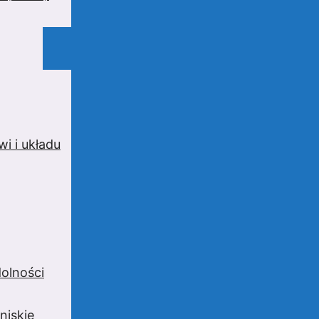
i i układu
olności
niskie