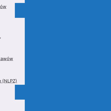
wów
,
stawów
e (NLPZ)