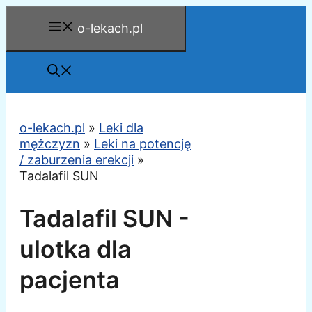
Przejdź
o-lekach.pl
do
treści
o-lekach.pl
»
Leki dla
mężczyzn
»
Leki na potencję
/ zaburzenia erekcji
»
Tadalafil SUN
Tadalafil SUN -
ulotka dla
pacjenta