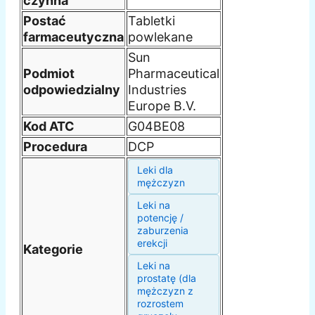
czynna
Postać
Tabletki
farmaceutyczna
powlekane
Sun
Podmiot
Pharmaceutical
odpowiedzialny
Industries
Europe B.V.
Kod ATC
G04BE08
Procedura
DCP
Leki dla
mężczyzn
Leki na
potencję /
zaburzenia
erekcji
Kategorie
Leki na
prostatę (dla
mężczyzn z
rozrostem