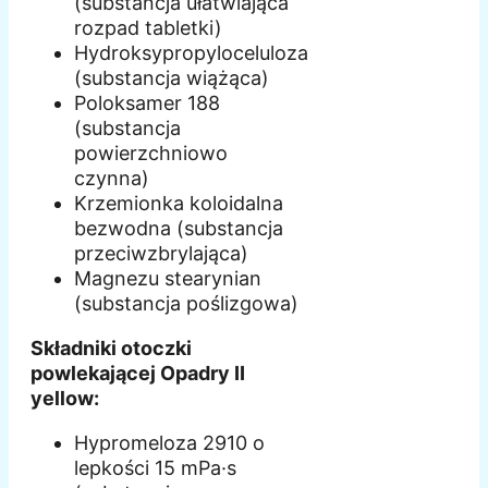
(substancja ułatwiająca
rozpad tabletki)
Hydroksypropyloceluloza
(substancja wiążąca)
Poloksamer 188
(substancja
powierzchniowo
czynna)
Krzemionka koloidalna
bezwodna (substancja
przeciwzbrylająca)
Magnezu stearynian
(substancja poślizgowa)
Składniki otoczki
powlekającej Opadry II
yellow:
Hypromeloza 2910 o
lepkości 15 mPa·s