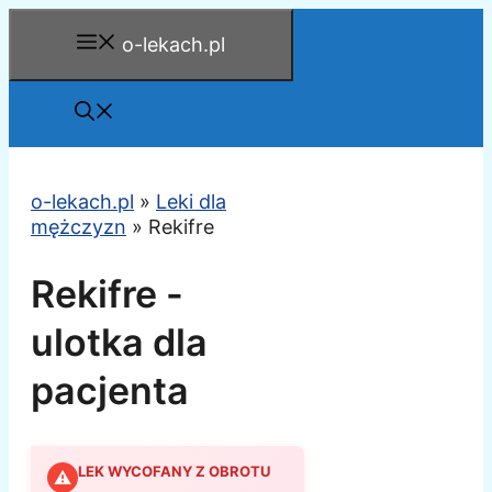
Przejdź
o-lekach.pl
do
treści
o-lekach.pl
»
Leki dla
mężczyzn
»
Rekifre
Rekifre -
ulotka dla
pacjenta
LEK WYCOFANY Z OBROTU
⚠