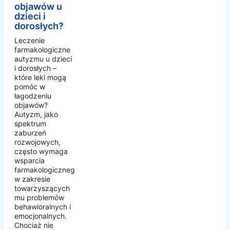
objawów u
dzieci i
dorosłych?
Leczenie
farmakologiczne
autyzmu u dzieci
i dorosłych –
które leki mogą
pomóc w
łagodzeniu
objawów?
Autyzm, jako
spektrum
zaburzeń
rozwojowych,
często wymaga
wsparcia
farmakologicznego
w zakresie
towarzyszących
mu problemów
behawioralnych i
emocjonalnych.
Chociaż nie