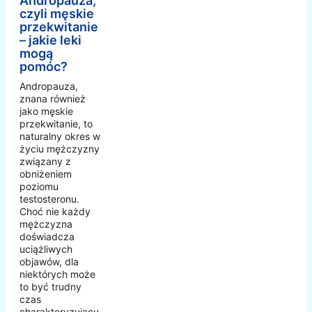
Andropauza,
czyli męskie
przekwitanie
– jakie leki
mogą
pomóc?
Andropauza,
znana również
jako męskie
przekwitanie, to
naturalny okres w
życiu mężczyzny
związany z
obniżeniem
poziomu
testosteronu.
Choć nie każdy
mężczyzna
doświadcza
uciążliwych
objawów, dla
niektórych może
to być trudny
czas
charakteryzujący