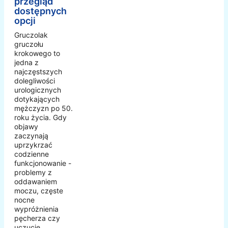
przegląd
dostępnych
opcji
Gruczolak
gruczołu
krokowego to
jedna z
najczęstszych
dolegliwości
urologicznych
dotykających
mężczyzn po 50.
roku życia. Gdy
objawy
zaczynają
uprzykrzać
codzienne
funkcjonowanie -
problemy z
oddawaniem
moczu, częste
nocne
wypróżnienia
pęcherza czy
uczucie