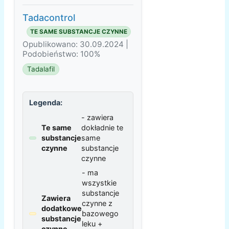
Tadacontrol
TE SAME SUBSTANCJE CZYNNE
Opublikowano: 30.09.2024 |
Podobieństwo: 100%
Tadalafil
Legenda:
- zawiera
Te same
dokładnie te
substancje
same
czynne
substancje
czynne
- ma
wszystkie
substancje
Zawiera
czynne z
dodatkowe
bazowego
substancje
leku +
czynne