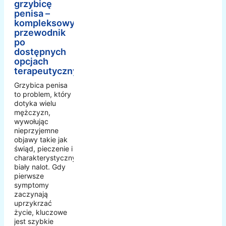
grzybicę
penisa –
kompleksowy
przewodnik
po
dostępnych
opcjach
terapeutycznych
Grzybica penisa
to problem, który
dotyka wielu
mężczyzn,
wywołując
nieprzyjemne
objawy takie jak
świąd, pieczenie i
charakterystyczny
biały nalot. Gdy
pierwsze
symptomy
zaczynają
uprzykrzać
życie, kluczowe
jest szybkie