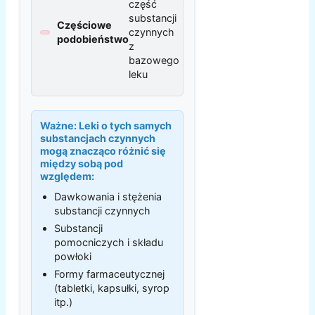
część
substancji
Częściowe
czynnych
podobieństwo
z
bazowego
leku
Ważne:
Leki o tych samych
substancjach czynnych
mogą znacząco różnić się
między sobą pod
względem:
Dawkowania i stężenia
substancji czynnych
Substancji
pomocniczych i składu
powłoki
Formy farmaceutycznej
(tabletki, kapsułki, syrop
itp.)