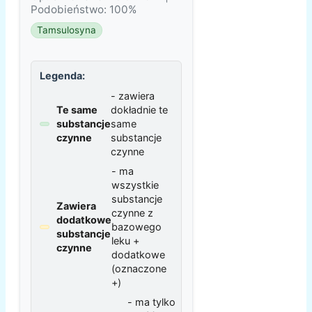
Podobieństwo: 100%
Tamsulosyna
Legenda:
- zawiera
Te same
dokładnie te
substancje
same
czynne
substancje
czynne
- ma
wszystkie
substancje
Zawiera
czynne z
dodatkowe
bazowego
substancje
leku +
czynne
dodatkowe
(oznaczone
+)
- ma tylko