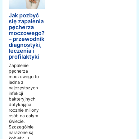
Jak pozbyć
się zapalenia
pęcherza
moczowego?
– przewodnik
diagnostyki,
leczenia i
profilaktyki
Zapalenie
pęcherza
moczowego to
jedna z
najczęstszych
infekcji
bakteryjnych,
dotykająca
rocznie miliony
osób na całym
świecie.
Szczególnie
narażone są
kobiety, u