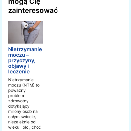
mogą Cię
zainteresować
Nietrzymanie
moczu –
przyczyny,
objawy i
leczenie
Nietrzymanie
moczu (NTM) to
poważny
problem
zdrowotny
dotykający
miliony osób na
całym świecie,
niezależnie od
wieku i płci, choć