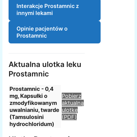
Interakcje Prostamnic z
innymi lekami
Opinie pacjentów o
Prostamnic
Aktualna ulotka leku
Prostamnic
Prostamnic - 0,4
mg, Kapsułki o
Pobierz
zmodyfikowanym
aktualną
uwalnianiu, twarde
ulotkę
(Tamsulosini
(PDF)
hydrochloridum)