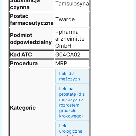
Substancja
Tamsulosyna
czynna
Postać
Twarde
farmaceutyczna
+pharma
Podmiot
arzneimittel
odpowiedzialny
GmbH
Kod ATC
G04CA02
Procedura
MRP
Leki dla
mężczyzn
Leki na
prostatę (dla
mężczyzn z
rozrostem
Kategorie
gruczołu
krokowego)
Leki
urologiczne