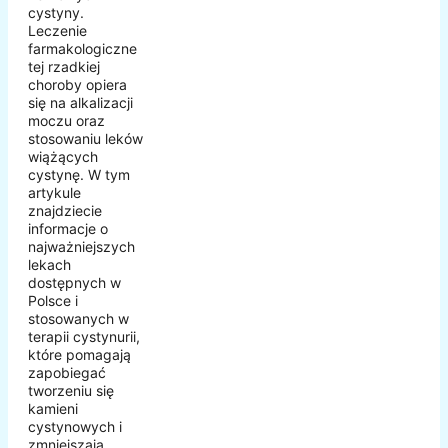
cystyny.
Leczenie
farmakologiczne
tej rzadkiej
choroby opiera
się na alkalizacji
moczu oraz
stosowaniu leków
wiążących
cystynę. W tym
artykule
znajdziecie
informacje o
najważniejszych
lekach
dostępnych w
Polsce i
stosowanych w
terapii cystynurii,
które pomagają
zapobiegać
tworzeniu się
kamieni
cystynowych i
zmniejszają