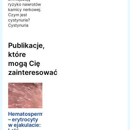
ryzyko nawrotów
kamicy nerkowej.
Czym jest
cystynuria?
Cystynuria
Publikacje,
które
mogą Cię
zainteresować
Hematospermia
– erytrocyty
w ejakulacie: