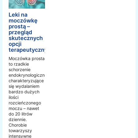
Leki na
moczówkę
prostą –
przegląd
skutecznych
opcji
terapeutycznych
Moczówka prosta
to rzadkie
schorzenie
endokrynologiczne
charakteryzujące
się wydalaniem
bardzo dużych
ilości
rozcieńczonego
moczu – nawet
do 20 litrów
dziennie.
Chorobie
towarzyszy
intensywne