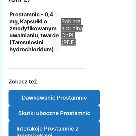
Prostamnic - 0,4
mg, Kapsułki o
Pobierz
zmodyfikowanym
aktualną
uwalnianiu, twarde
ChPL
(Tamsulosini
(PDF)
hydrochloridum)
Zobacz też:
Dawkowanie Prostamnic
Skutki uboczne Prostamnic
Interakcje Prostamnic z
innymi lekami