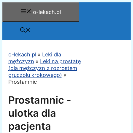
Przejdź
o-lekach.pl
do
treści
o-lekach.pl
»
Leki dla
mężczyzn
»
Leki na prostatę
(dla mężczyzn z rozrostem
gruczołu krokowego)
»
Prostamnic
Prostamnic -
ulotka dla
pacjenta