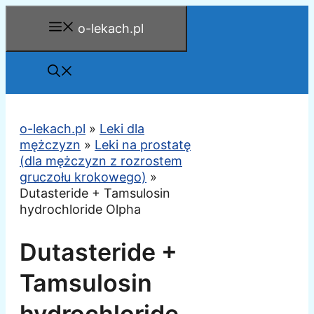
Przejdź
o-lekach.pl
do
treści
o-lekach.pl
»
Leki dla
mężczyzn
»
Leki na prostatę
(dla mężczyzn z rozrostem
gruczołu krokowego)
»
Dutasteride + Tamsulosin
hydrochloride Olpha
Dutasteride +
Tamsulosin
hydrochloride