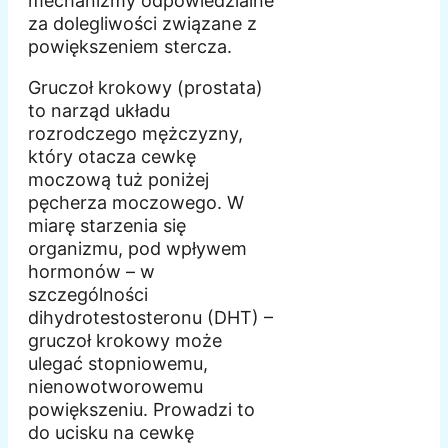
mechanizmy odpowiedzialne
za dolegliwości związane z
powiększeniem stercza.
Gruczoł krokowy (prostata)
to narząd układu
rozrodczego mężczyzny,
który otacza cewkę
moczową tuż poniżej
pęcherza moczowego. W
miarę starzenia się
organizmu, pod wpływem
hormonów – w
szczególności
dihydrotestosteronu (DHT) –
gruczoł krokowy może
ulegać stopniowemu,
nienowotworowemu
powiększeniu. Prowadzi to
do ucisku na cewkę