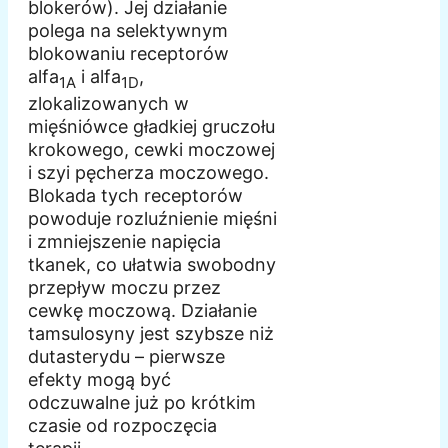
blokerów). Jej działanie
polega na selektywnym
blokowaniu receptorów
alfa
i alfa
,
1A
1D
zlokalizowanych w
mięśniówce gładkiej gruczołu
krokowego, cewki moczowej
i szyi pęcherza moczowego.
Blokada tych receptorów
powoduje rozluźnienie mięśni
i zmniejszenie napięcia
tkanek, co ułatwia swobodny
przepływ moczu przez
cewkę moczową. Działanie
tamsulosyny jest szybsze niż
dutasterydu – pierwsze
efekty mogą być
odczuwalne już po krótkim
czasie od rozpoczęcia