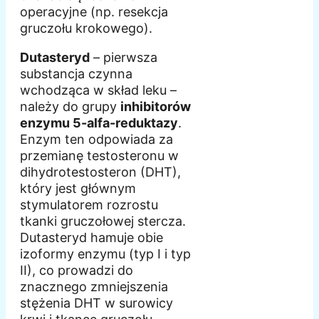
operacyjne (np. resekcja
gruczołu krokowego).
Dutasteryd
– pierwsza
substancja czynna
wchodząca w skład leku –
należy do grupy
inhibitorów
enzymu 5-alfa-reduktazy
.
Enzym ten odpowiada za
przemianę testosteronu w
dihydrotestosteron (DHT),
który jest głównym
stymulatorem rozrostu
tkanki gruczołowej stercza.
Dutasteryd hamuje obie
izoformy enzymu (typ I i typ
II), co prowadzi do
znacznego zmniejszenia
stężenia DHT w surowicy