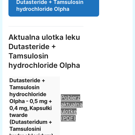
Dutasteride + Tamsulosin
hydrochloride Olpha
Aktualna ulotka leku
Dutasteride +
Tamsulosin
hydrochloride Olpha
Dutasteride +
Tamsulosin
hydrochloride
Pobierz
Olpha - 0,5 mg +
aktualną
0,4 mg, Kapsułki
ulotkę
twarde
(PDF)
(Dutasteridum +
Tamsulosini