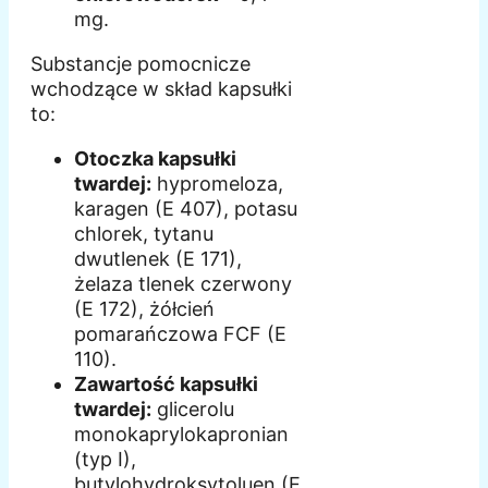
mg.
Substancje pomocnicze
wchodzące w skład kapsułki
to:
Otoczka kapsułki
twardej:
hypromeloza,
karagen (E 407), potasu
chlorek, tytanu
dwutlenek (E 171),
żelaza tlenek czerwony
(E 172), żółcień
pomarańczowa FCF (E
110).
Zawartość kapsułki
twardej:
glicerolu
monokaprylokapronian
(typ I),
butylohydroksytoluen (E