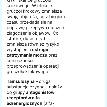
krwi i tkance gruczołu
krokowego. W efekcie
gruczoł krokowy zmniejsza
swoją objętość, co z biegiem
czasu przekłada się na
poprawę przepływu moczu i
złagodzenie objawów. Co
istotne, dutasteryd
zmniejsza również ryzyko
wystąpienia
ostrego
zatrzymania moczu
oraz
konieczności
przeprowadzenia operacji
gruczołu krokowego.
Tamsulosyna
– druga
substancja czynna – należy
do grupy
antagonistów
receptorów alfa-
adrenergicznych
(alfa-