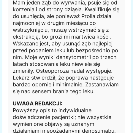
Mam jeden ząb do wyrwania, psuje się od
korzenia i od strony dziąsła. Kwalifikuje się
do usunięcia, ale ponieważ Prolia działa
najmocniej w drugim miesiącu po
wstrzyknięciu, muszę wstrzymać się z
ekstrakcją, bo grozi mi martwica kości.
Wskazane jest, aby usunąć ząb najlepiej
przed podaniem leku lub bezpośrednio po
nim. Moje wyniki densytometrii po trzech
latach stosowania leku niewiele się
zmieniły. Osteoporoza nadal występuje.
Lekarz stwierdził, że poprawa następuje
bardzo opornie i minimalnie. Zastanawiam
się nad sensem brania tego leku.
UWAGA REDAKCJI:
Powyższy opis to indywidualne
doświadczenie pacjentki; nie wszystkie
wymienione objawy są uznanymi
działaniami niepożądanymi denosumabu.