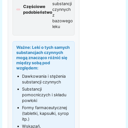
substancji
Częściowe
czynnych
podobieństwo
z
bazowego
leku
Ważne:
Leki o tych samych
substancjach czynnych
mogą znacząco różnić się
między sobą pod
względem:
Dawkowania i stężenia
substancji czynnych
Substancji
pomocniczych i składu
powłoki
Formy farmaceutycznej
(tabletki, kapsułki, syrop
itp.)
Wskazań,