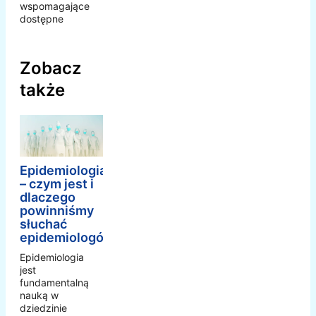
wspomagające
dostępne
Zobacz
także
Epidemiologia
– czym jest i
dlaczego
powinniśmy
słuchać
epidemiologów
Epidemiologia
jest
fundamentalną
nauką w
dziedzinie