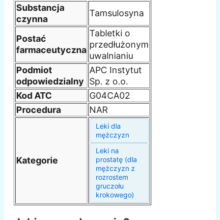
Substancja
Tamsulosyna
czynna
Tabletki o
Postać
przedłużonym
farmaceutyczna
uwalnianiu
Podmiot
APC Instytut
odpowiedzialny
Sp. z o.o.
Kod ATC
G04CA02
Procedura
NAR
Leki dla
mężczyzn
Leki na
Kategorie
prostatę (dla
mężczyzn z
rozrostem
gruczołu
krokowego)