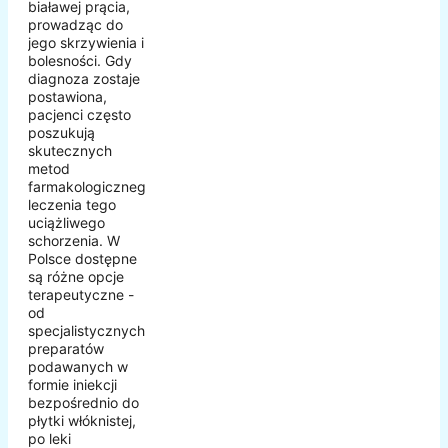
białawej prącia,
prowadząc do
jego skrzywienia i
bolesności. Gdy
diagnoza zostaje
postawiona,
pacjenci często
poszukują
skutecznych
metod
farmakologicznego
leczenia tego
uciążliwego
schorzenia. W
Polsce dostępne
są różne opcje
terapeutyczne -
od
specjalistycznych
preparatów
podawanych w
formie iniekcji
bezpośrednio do
płytki włóknistej,
po leki