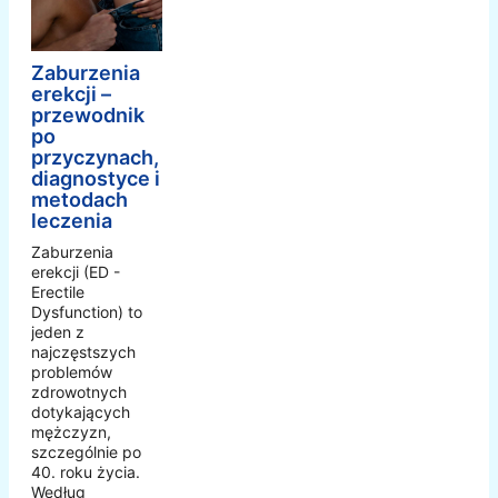
Zaburzenia
erekcji –
przewodnik
po
przyczynach,
diagnostyce i
metodach
leczenia
Zaburzenia
erekcji (ED -
Erectile
Dysfunction) to
jeden z
najczęstszych
problemów
zdrowotnych
dotykających
mężczyzn,
szczególnie po
40. roku życia.
Według