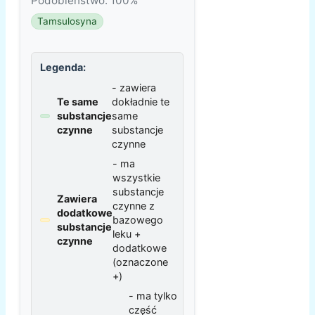
Podobieństwo: 100%
Tamsulosyna
Legenda:
- zawiera
Te same
dokładnie te
substancje
same
czynne
substancje
czynne
- ma
wszystkie
substancje
Zawiera
czynne z
dodatkowe
bazowego
substancje
leku +
czynne
dodatkowe
(oznaczone
+)
- ma tylko
część