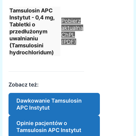
Tamsulosin APC
Instytut - 0,4 mg,
Pobierz
Tabletki o
aktualną
przedłużonym
ChPL
uwalnianiu
(PDF)
(Tamsulosini
hydrochloridum)
Zobacz też:
Dawkowanie Tamsulosin
APC Instytut
Opinie pacjentów o
Tamsulosin APC Instytut