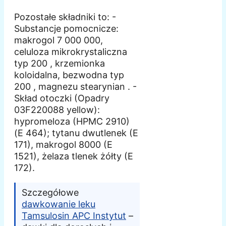
Pozostałe składniki to: -
Substancje pomocnicze:
makrogol 7 000 000,
celuloza mikrokrystaliczna
typ 200 , krzemionka
koloidalna, bezwodna typ
200 , magnezu stearynian . -
Skład otoczki (Opadry
03F220088 yellow):
hypromeloza (HPMC 2910)
(E 464); tytanu dwutlenek (E
171), makrogol 8000 (E
1521), żelaza tlenek żółty (E
172).
Szczegółowe
dawkowanie leku
Tamsulosin APC Instytut
–