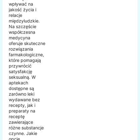
wpływać na
jakość życia i
relacje
międzyludzkie.
Na szczęście
współczesna
medycyna
oferuje skuteczne
rozwiązania
farmakologiczne,
które pomagają
przywrócić
satysfakcję
seksualną. W
aptekach
dostępne są
zarówno leki
wydawane bez
recepty, jak i
preparaty na
receptę
zawierające
różne substancje
czynne. Jakie
opcje