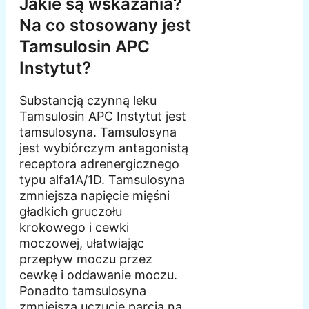
Jakie są wskazania?
Na co stosowany jest
Tamsulosin APC
Instytut?
Substancją czynną leku
Tamsulosin APC Instytut jest
tamsulosyna. Tamsulosyna
jest wybiórczym antagonistą
receptora adrenergicznego
typu alfa1A/1D. Tamsulosyna
zmniejsza napięcie mięśni
gładkich gruczołu
krokowego i cewki
moczowej, ułatwiając
przepływ moczu przez
cewkę i oddawanie moczu.
Ponadto tamsulosyna
zmniejsza uczucie parcia na