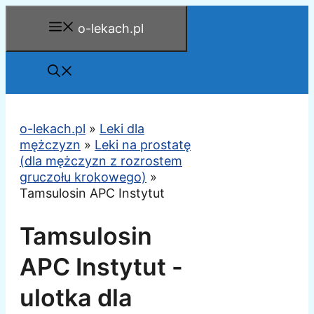
Przejdź
o-lekach.pl
do
treści
o-lekach.pl
»
Leki dla
mężczyzn
»
Leki na prostatę
(dla mężczyzn z rozrostem
gruczołu krokowego)
»
Tamsulosin APC Instytut
Tamsulosin
APC Instytut -
ulotka dla