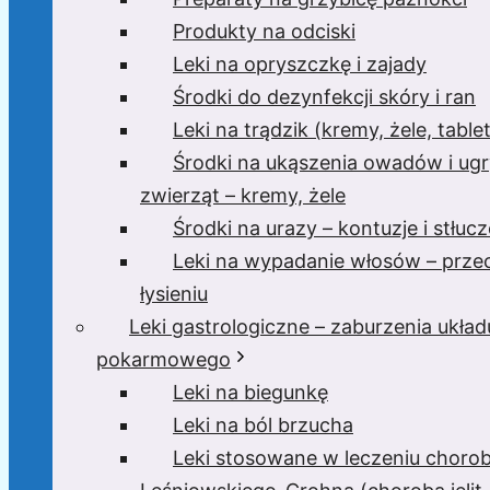
Produkty na odciski
Leki na opryszczkę i zajady
Środki do dezynfekcji skóry i ran
Leki na trądzik (kremy, żele, tablet
Środki na ukąszenia owadów i ugr
zwierząt – kremy, żele
Środki na urazy – kontuzje i stłucz
Leki na wypadanie włosów – prze
łysieniu
Leki gastrologiczne – zaburzenia układ
pokarmowego
Leki na biegunkę
Leki na ból brzucha
Leki stosowane w leczeniu choro