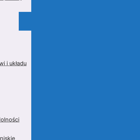
i i układu
olności
niskie