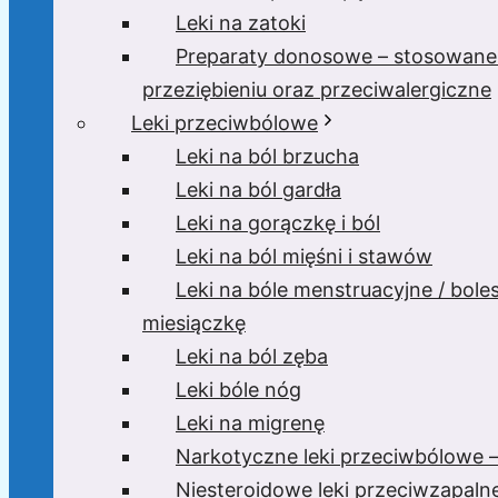
Leki na zatoki
Preparaty donosowe – stosowane
przeziębieniu oraz przeciwalergiczne
Leki przeciwbólowe
Leki na ból brzucha
Leki na ból gardła
Leki na gorączkę i ból
Leki na ból mięśni i stawów
Leki na bóle menstruacyjne / bole
miesiączkę
Leki na ból zęba
Leki bóle nóg
Leki na migrenę
Narkotyczne leki przeciwbólowe –
Niesteroidowe leki przeciwzapaln