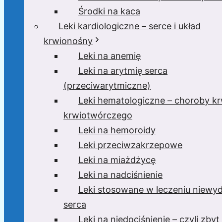
Środki na kaca
Leki kardiologiczne – serce i układ
krwionośny
Leki na anemię
Leki na arytmię serca
(przeciwarytmiczne)
Leki hematologiczne – choroby krw
krwiotwórczego
Leki na hemoroidy
Leki przeciwzakrzepowe
Leki na miażdżycę
Leki na nadciśnienie
Leki stosowane w leczeniu niewyd
serca
Leki na niedociśnienie – czyli zbyt 