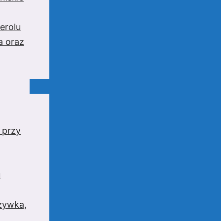
erolu
a oraz
 przy
u
rzywka,