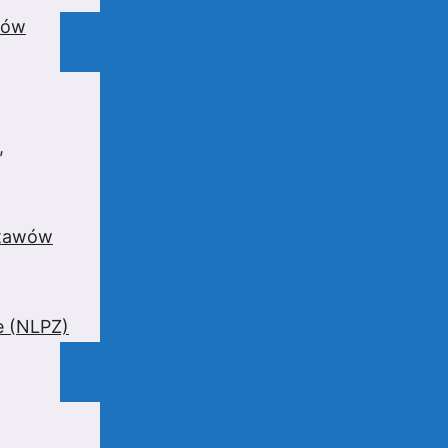
wów
,
stawów
e (NLPZ)