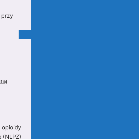
 przy
sną
 opioidy
e (NLPZ)