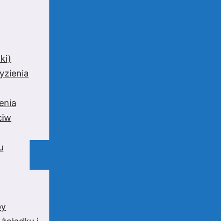
ki)
yzienia
enia
ciw
u
by