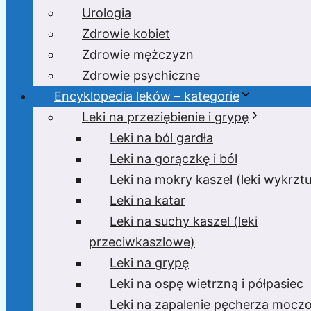
Urologia
Zdrowie kobiet
Zdrowie mężczyzn
Zdrowie psychiczne
Encyklopedia leków – kategorie
Leki na przeziębienie i grypę
Leki na ból gardła
Leki na gorączkę i ból
Leki na mokry kaszel (leki wykrzt
Leki na katar
Leki na suchy kaszel (leki
przeciwkaszlowe)
Leki na grypę
Leki na ospę wietrzną i półpasiec
Leki na zapalenie pęcherza moc