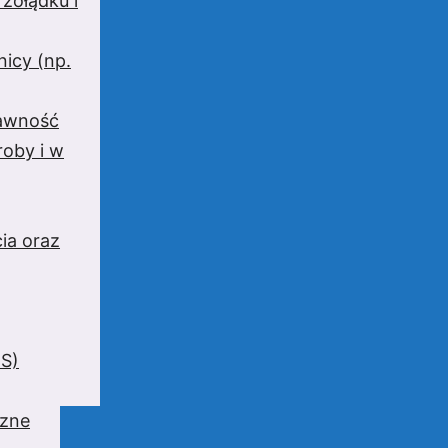
 żołądku i
nicy (np.
rawność
oby i w
ia oraz
BS)
czne