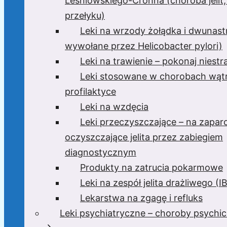
Leśniowskiego-Crohna (choroba jelit,
przełyku)
Leki na wrzody żołądka i dwunast
wywołane przez Helicobacter pylori)
Leki na trawienie – pokonaj niest
Leki stosowane w chorobach wątr
profilaktyce
Leki na wzdęcia
Leki przeczyszczające – na zaparc
oczyszczające jelita przez zabiegiem
diagnostycznym
Produkty na zatrucia pokarmowe
Leki na zespół jelita drażliwego (I
Lekarstwa na zgagę i refluks
Leki psychiatryczne – choroby psychi