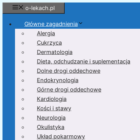
Przejdź
o-lekach.pl
do
treści
Główne zagadnienia
Alergia
Cukrzyca
Dermatologia
Dieta, odchudzanie i suplementacja
Dolne drogi oddechowe
Endokrynologia
Górne drogi oddechowe
Kardiologia
Kości i stawy
Neurologia
Okulistyka
Układ pokarmowy