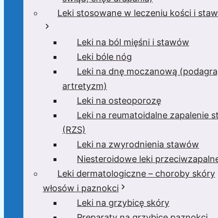
Leki stosowane w leczeniu kości i sta
Leki na ból mięśni i stawów
Leki bóle nóg
Leki na dnę moczanową (podagra
artretyzm)
Leki na osteoporozę
Leki na reumatoidalne zapalenie 
(RZS)
Leki na zwyrodnienia stawów
Niesteroidowe leki przeciwzapaln
Leki dermatologiczne – choroby skóry
włosów i paznokci
Leki na grzybicę skóry
Preparaty na grzybicę paznokci