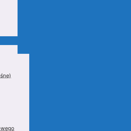
uśne)
zowego