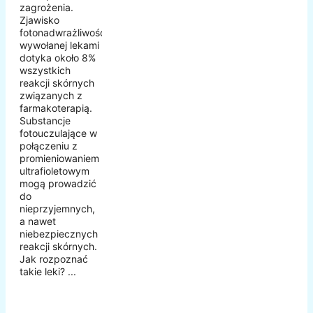
zagrożenia.
Zjawisko
fotonadwrażliwości
wywołanej lekami
dotyka około 8%
wszystkich
reakcji skórnych
związanych z
farmakoterapią.
Substancje
fotouczulające w
połączeniu z
promieniowaniem
ultrafioletowym
mogą prowadzić
do
nieprzyjemnych,
a nawet
niebezpiecznych
reakcji skórnych.
Jak rozpoznać
takie leki? ...