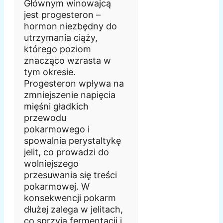
Głównym winowajcą
jest progesteron –
hormon niezbędny do
utrzymania ciąży,
którego poziom
znacząco wzrasta w
tym okresie.
Progesteron wpływa na
zmniejszenie napięcia
mięśni gładkich
przewodu
pokarmowego i
spowalnia perystaltykę
jelit, co prowadzi do
wolniejszego
przesuwania się treści
pokarmowej. W
konsekwencji pokarm
dłużej zalega w jelitach,
co sprzyja fermentacji i