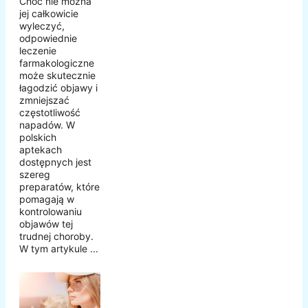
Choć nie można
jej całkowicie
wyleczyć,
odpowiednie
leczenie
farmakologiczne
może skutecznie
łagodzić objawy i
zmniejszać
częstotliwość
napadów. W
polskich
aptekach
dostępnych jest
szereg
preparatów, które
pomagają w
kontrolowaniu
objawów tej
trudnej choroby.
W tym artykule ...