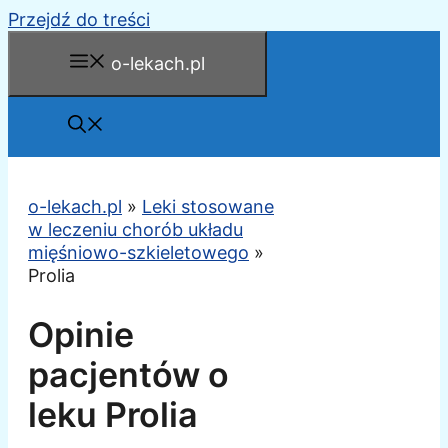
Przejdź do treści
o-lekach.pl
o-lekach.pl
»
Leki stosowane
w leczeniu chorób układu
mięśniowo-szkieletowego
»
Prolia
Opinie
pacjentów o
leku Prolia