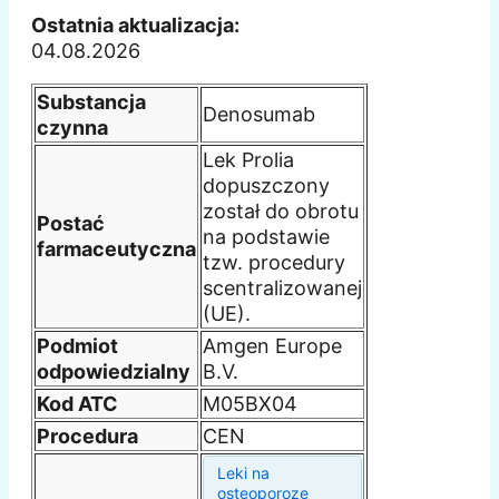
Ostatnia aktualizacja:
04.08.2026
Substancja
Denosumab
czynna
Lek Prolia
dopuszczony
został do obrotu
Postać
na podstawie
farmaceutyczna
tzw. procedury
scentralizowanej
(UE).
Podmiot
Amgen Europe
odpowiedzialny
B.V.
Kod ATC
M05BX04
Procedura
CEN
Leki na
osteoporozę