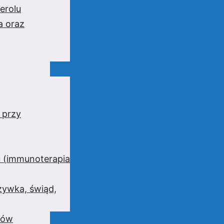
erolu
a oraz
 przy
 (immunoterapia
zywka, świąd,
wów