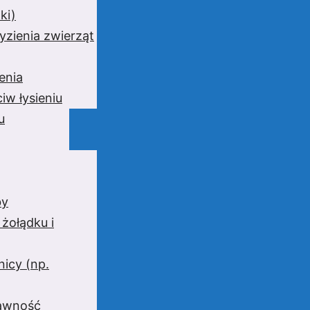
ki)
yzienia zwierząt
enia
iw łysieniu
u
by
 żołądku i
nicy (np.
rawność