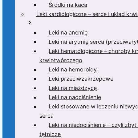
Środki na kaca
Leki kardiologiczne – serce i układ kr
Leki na anemię
Leki na arytmię serca (przeciwar
Leki hematologiczne – choroby krw
krwiotwórczego
Leki na hemoroidy
Leki przeciwzakrzepowe
Leki na miażdżycę
Leki na nadciśnienie
Leki stosowane w leczeniu niewyd
serca
Leki na niedociśnienie – czyli zbyt 
tętnicze