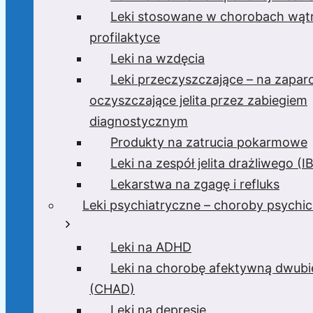
Leki stosowane w chorobach wątr
profilaktyce
Leki na wzdęcia
Leki przeczyszczające – na zaparc
oczyszczające jelita przez zabiegiem
diagnostycznym
Produkty na zatrucia pokarmowe
Leki na zespół jelita drażliwego (I
Lekarstwa na zgagę i refluks
Leki psychiatryczne – choroby psychi
Leki na ADHD
Leki na chorobę afektywną dwub
(CHAD)
Leki na depresję