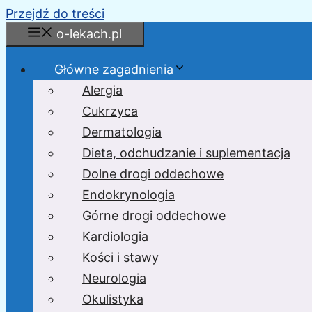
Przejdź do treści
o-lekach.pl
Główne zagadnienia
Alergia
Cukrzyca
Dermatologia
Dieta, odchudzanie i suplementacja
Dolne drogi oddechowe
Endokrynologia
Górne drogi oddechowe
Kardiologia
Kości i stawy
Neurologia
Okulistyka