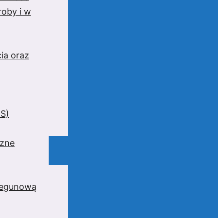
oby i w
ia oraz
BS)
czne
iegunową