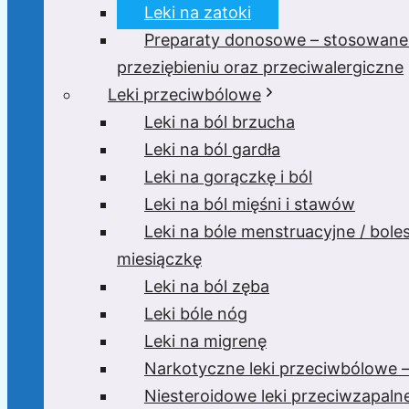
Leki na zatoki
Preparaty donosowe – stosowane
przeziębieniu oraz przeciwalergiczne
Leki przeciwbólowe
Leki na ból brzucha
Leki na ból gardła
Leki na gorączkę i ból
Leki na ból mięśni i stawów
Leki na bóle menstruacyjne / bole
miesiączkę
Leki na ból zęba
Leki bóle nóg
Leki na migrenę
Narkotyczne leki przeciwbólowe –
Niesteroidowe leki przeciwzapaln