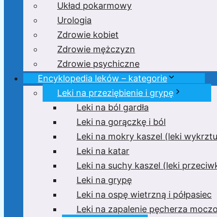
Układ pokarmowy
Urologia
Zdrowie kobiet
Zdrowie mężczyzn
Zdrowie psychiczne
Encyklopedia leków – kategorie
Leki na przeziębienie i grypę
Leki na ból gardła
Leki na gorączkę i ból
Leki na mokry kaszel (leki wykrzt
Leki na katar
Leki na suchy kaszel (leki przeci
Leki na grypę
Leki na ospę wietrzną i półpasiec
Leki na zapalenie pęcherza moc