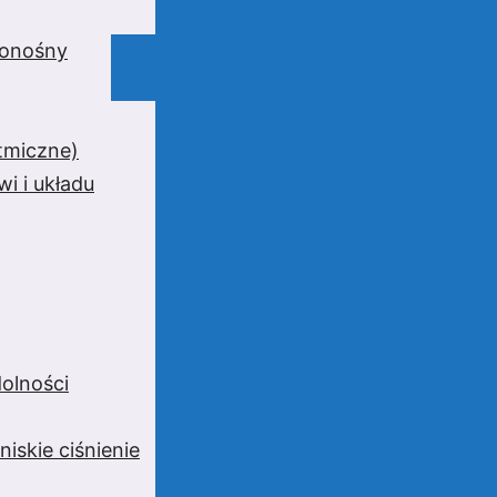
wionośny
ytmiczne)
i i układu
olności
niskie ciśnienie