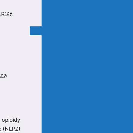
 przy
sną
 opioidy
e (NLPZ)