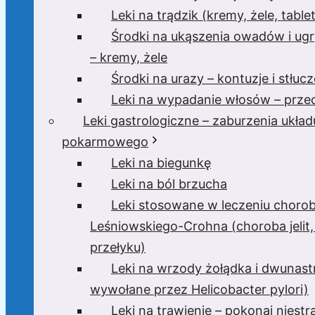
Leki na trądzik (kremy, żele, tablet
Środki na ukąszenia owadów i ugr
– kremy, żele
Środki na urazy – kontuzje i stłucz
Leki na wypadanie włosów – przec
Leki gastrologiczne – zaburzenia układ
pokarmowego
Leki na biegunkę
Leki na ból brzucha
Leki stosowane w leczeniu choro
Leśniowskiego-Crohna (choroba jelit,
przełyku)
Leki na wrzody żołądka i dwunast
wywołane przez Helicobacter pylori)
Leki na trawienie – pokonaj niest