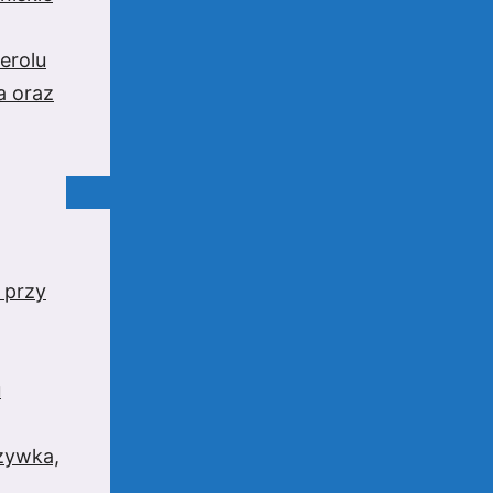
erolu
a oraz
 przy
u
rzywka,