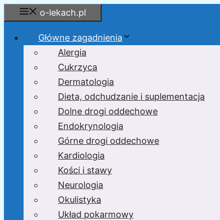
Przejdź
o-lekach.pl
do
treści
Główne zagadnienia
Alergia
Cukrzyca
Dermatologia
Dieta, odchudzanie i suplementacja
Dolne drogi oddechowe
Endokrynologia
Górne drogi oddechowe
Kardiologia
Kości i stawy
Neurologia
Okulistyka
Układ pokarmowy