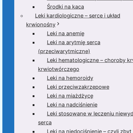
Środki na kaca
Leki kardiologiczne – serce i układ
krwionośny
Leki na anemię
Leki na arytmię serca
(przeciwarytmiczne)
Leki hematologiczne – choroby krw
krwiotwórczego
Leki na hemoroidy
Leki przeciwzakrzepowe
Leki na miażdżycę
Leki na nadciśnienie
Leki stosowane w leczeniu niewyd
serca
Leki na niedociśnienie – czyli zbyt 