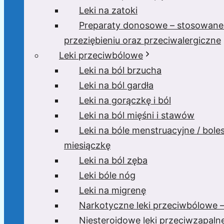
Leki na zatoki
Preparaty donosowe – stosowane
przeziębieniu oraz przeciwalergiczne
Leki przeciwbólowe
Leki na ból brzucha
Leki na ból gardła
Leki na gorączkę i ból
Leki na ból mięśni i stawów
Leki na bóle menstruacyjne / bole
miesiączkę
Leki na ból zęba
Leki bóle nóg
Leki na migrenę
Narkotyczne leki przeciwbólowe –
Niesteroidowe leki przeciwzapaln