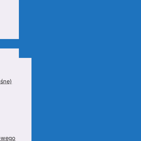
uśne)
zowego