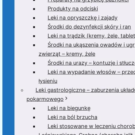
Produkty na odciski
Leki na opryszczkę i zajady
Środki do dezynfekcji skóry i ran
Leki na trądzik (kremy, żele, tablet
Środki na ukąszenia owadów i ugr
zwierząt – kremy, żele
Środki na urazy – kontuzje i stłucz
Leki na wypadanie włosów – prze
łysieniu
Leki gastrologiczne – zaburzenia układ
pokarmowego
Leki na biegunkę
Leki na ból brzucha
Leki stosowane w leczeniu choro