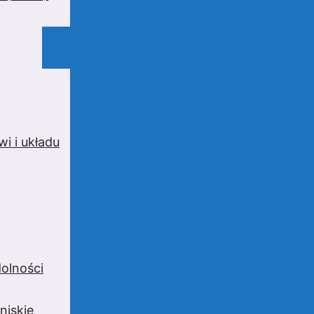
i i układu
olności
niskie