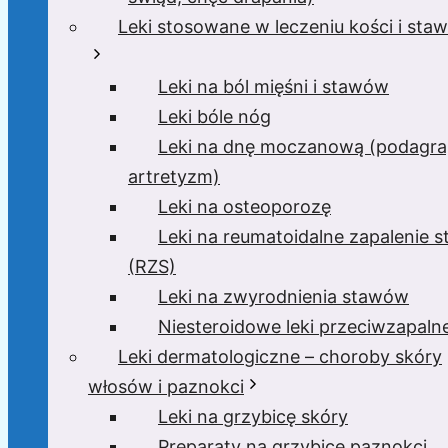
Leki stosowane w leczeniu kości i sta
Leki na ból mięśni i stawów
Leki bóle nóg
Leki na dnę moczanową (podagra
artretyzm)
Leki na osteoporozę
Leki na reumatoidalne zapalenie 
(RZS)
Leki na zwyrodnienia stawów
Niesteroidowe leki przeciwzapaln
Leki dermatologiczne – choroby skóry
włosów i paznokci
Leki na grzybicę skóry
Preparaty na grzybicę paznokci