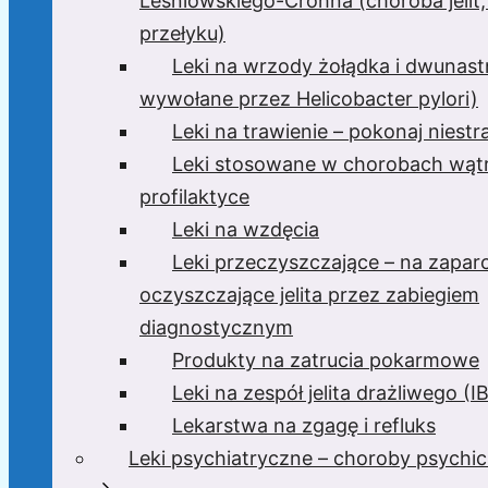
Leśniowskiego-Crohna (choroba jelit,
przełyku)
Leki na wrzody żołądka i dwunast
wywołane przez Helicobacter pylori)
Leki na trawienie – pokonaj niest
Leki stosowane w chorobach wątr
profilaktyce
Leki na wzdęcia
Leki przeczyszczające – na zaparc
oczyszczające jelita przez zabiegiem
diagnostycznym
Produkty na zatrucia pokarmowe
Leki na zespół jelita drażliwego (I
Lekarstwa na zgagę i refluks
Leki psychiatryczne – choroby psychi