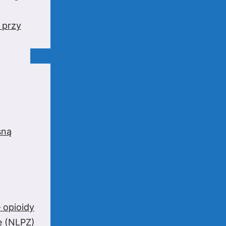
 przy
sną
 opioidy
e (NLPZ)