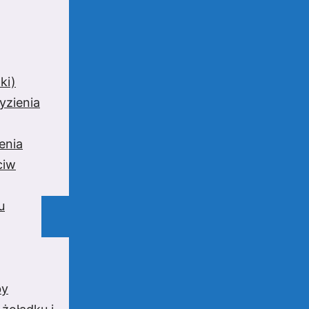
ki)
yzienia
enia
ciw
u
by