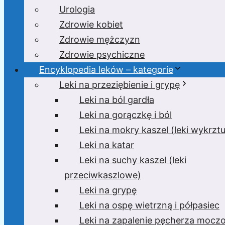
Urologia
Zdrowie kobiet
Zdrowie mężczyzn
Zdrowie psychiczne
Encyklopedia leków – kategorie
Leki na przeziębienie i grypę
Leki na ból gardła
Leki na gorączkę i ból
Leki na mokry kaszel (leki wykrzt
Leki na katar
Leki na suchy kaszel (leki
przeciwkaszlowe)
Leki na grypę
Leki na ospę wietrzną i półpasiec
Leki na zapalenie pęcherza moc