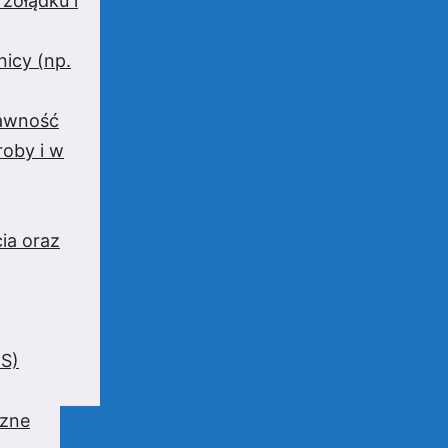
 żołądku i
nicy (np.
rawność
oby i w
ia oraz
BS)
czne