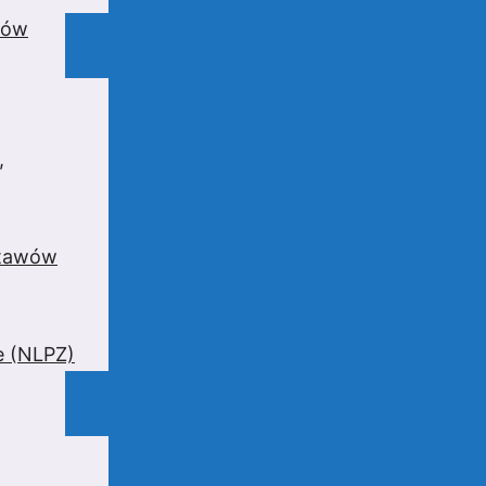
wów
,
stawów
e (NLPZ)