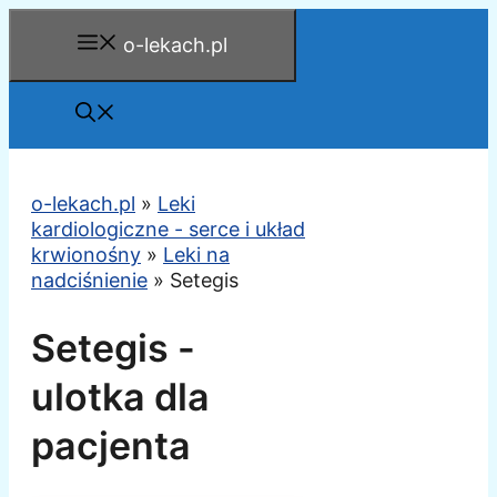
Przejdź
o-lekach.pl
do
treści
o-lekach.pl
»
Leki
kardiologiczne - serce i układ
krwionośny
»
Leki na
nadciśnienie
»
Setegis
Setegis -
ulotka dla
pacjenta