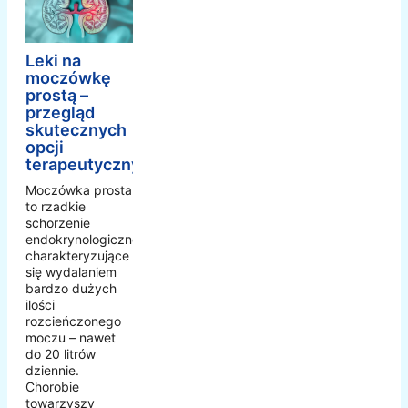
Leki na
moczówkę
prostą –
przegląd
skutecznych
opcji
terapeutycznych
Moczówka prosta
to rzadkie
schorzenie
endokrynologiczne
charakteryzujące
się wydalaniem
bardzo dużych
ilości
rozcieńczonego
moczu – nawet
do 20 litrów
dziennie.
Chorobie
towarzyszy