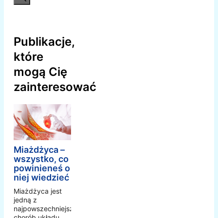
Publikacje,
które
mogą Cię
zainteresować
Miażdżyca –
wszystko, co
powinieneś o
niej wiedzieć
Miażdżyca jest
jedną z
najpowszechniejszych
chorób układu