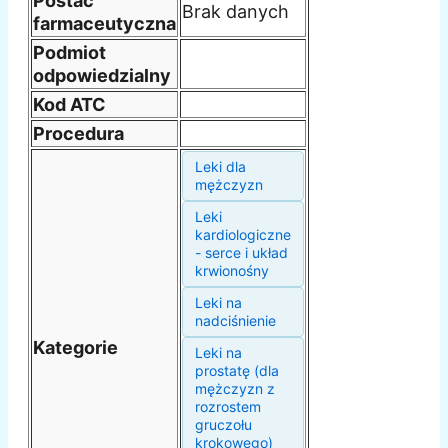
Postać
Brak danych
farmaceutyczna
Podmiot
odpowiedzialny
Kod ATC
Procedura
Leki dla
mężczyzn
Leki
kardiologiczne
- serce i układ
krwionośny
Leki na
nadciśnienie
Kategorie
Leki na
prostatę (dla
mężczyzn z
rozrostem
gruczołu
krokowego)