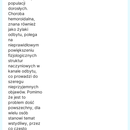
populacji
dorosłych.
Choroba
hemoroidalna,
znana również
jako żylaki
odbytu, polega
na
nieprawidłowym
powiększeniu
fizjologicznych
struktur
naczyniowych w
kanale odbytu,
co prowadzi do
szeregu
nieprzyjemnych
objawów. Pomimo
że jest to
problem dość
powszechny, dla
wielu osób
stanowi temat
wstydliwy, przez
co często