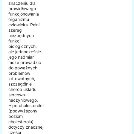
znaczeniu dla
prawidłowego
funkcjonowania
organizmu
człowieka. Pełni
szereg
niezbędnych
funkcji
biologicznych,
ale jednocześnie
jego nadmiar
może prowadzić
do poważnych
problemów
zdrowotnych,
szczególnie
chorób układu
sercowo-
naczyniowego.
Hipercholesterolemia
(podwyższony
poziom
cholesterolu)
dotyczy znacznej
części