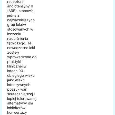
receptora
angiotensyny II
(ARB), stanowią
jedną z
najważniejszych
grup leków
stosowanych w
leczeniu
nadciśnienia
tętniczego. Te
nowoczesne leki
zostały
wprowadzone do
praktyki
klinicznej w
latach 90.
ubiegłego wieku
jako efekt
intensywnych
poszukiwań
skuteczniejszej i
lepiej tolerowanej
alternatywy dla
inhibitorów
konwertazy