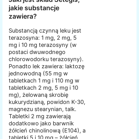
jakie substancje
zawiera?
Substancją czynną leku jest
terazosyna: 1 mg, 2 mg, 5
mg i 10 mg terazosyny (w
postaci dwuwodnego
chlorowodorku terazosyny).
Ponadto lek zawiera: laktozę
jednowodną (55 mg w
tabletkach 1 mg i 110 mg w
tabletkach 2 mg, 5 mg i 10
mg), żelowaną skrobię
kukurydzianą, powidon K-30,
magnezu stearynian, talk.
Tabletki 2 mg zawierają
dodatkowo jako barwnik
żółcień chinolinową (E104), a
tabletki 5 i 10 mg – żółcień