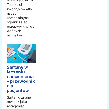
miażdżycowych.
Te z kolei
zwężają światło
naczyń
krwionośnych,
ograniczając
przepływ krwi do
ważnych
narządów,
Sartany w
leczeniu
nadciśnienia
– przewodnik
dla
pacjentów
Sartany, znane
również jako
antagoniści