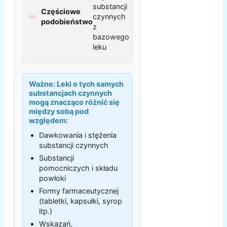
substancji
Częściowe
czynnych
podobieństwo
z
bazowego
leku
Ważne:
Leki o tych samych
substancjach czynnych
mogą znacząco różnić się
między sobą pod
względem:
Dawkowania i stężenia
substancji czynnych
Substancji
pomocniczych i składu
powłoki
Formy farmaceutycznej
(tabletki, kapsułki, syrop
itp.)
Wskazań,