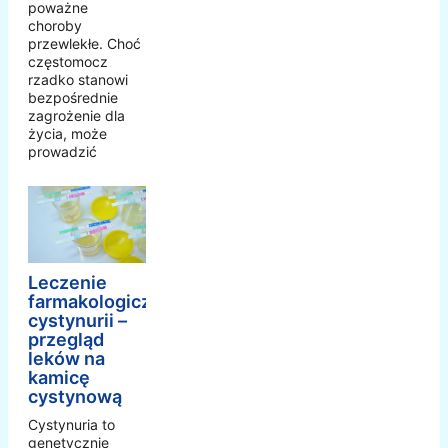
poważne
choroby
przewlekłe. Choć
częstomocz
rzadko stanowi
bezpośrednie
zagrożenie dla
życia, może
prowadzić
Leczenie
farmakologiczne
cystynurii –
przegląd
leków na
kamicę
cystynową
Cystynuria to
genetycznie