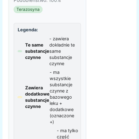
Podobieństwo: 100%
Terazosyna
Legenda:
- zawiera
Te same
dokładnie te
substancje
same
czynne
substancje
czynne
- ma
wszystkie
substancje
Zawiera
czynne z
dodatkowe
bazowego
substancje
leku +
czynne
dodatkowe
(oznaczone
+)
- ma tylko
część