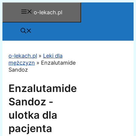
Przejdź
o-lekach.pl
do
treści
o-lekach.pl
»
Leki dla
mężczyzn
»
Enzalutamide
Sandoz
Enzalutamide
Sandoz -
ulotka dla
pacjenta