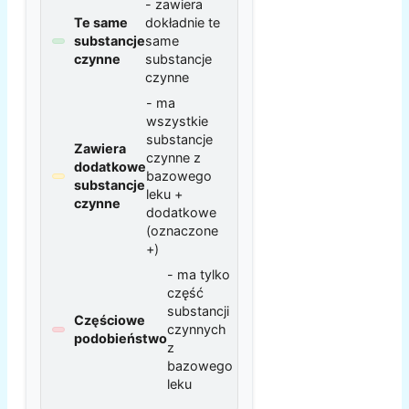
- zawiera
Te same
dokładnie te
substancje
same
czynne
substancje
czynne
- ma
wszystkie
substancje
Zawiera
czynne z
dodatkowe
bazowego
substancje
leku +
czynne
dodatkowe
(oznaczone
+)
- ma tylko
część
substancji
Częściowe
czynnych
podobieństwo
z
bazowego
leku