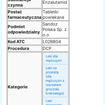
Enzalutamid
czynna
Postać
Tabletki
farmaceutyczna
powlekane
Sandoz
Podmiot
Polska Sp. z
odpowiedzialny
o.o.
Kod ATC
L02BB04
Procedura
DCP
Leki dla
mężczyzn
Leki na
prostatę
(dla
mężczyzn z
rozrostem
Kategorie
gruczołu
krokowego)
Leki
stosowane