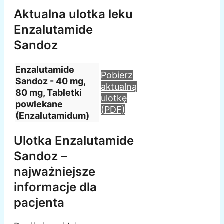
Aktualna ulotka leku
Enzalutamide
Sandoz
Enzalutamide
Pobierz
Sandoz - 40 mg,
aktualną
80 mg, Tabletki
ulotkę
powlekane
(PDF)
(Enzalutamidum)
Ulotka Enzalutamide
Sandoz –
najważniejsze
informacje dla
pacjenta