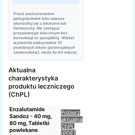
Przed zastosowaniem
jakiegokolwiek leku zawsze
skonsultuj się z lekarzem lub
farmaceutą. Nie zastępuj
przepisanego leku innym bez
konsultacji ze specjalistą. Widżet
wyświetla maksymalnie 10
podobnych leków (potencjalnych
zamienników), może by ich więcej.
Aktualna
charakterystyka
produktu leczniczego
(ChPL)
Enzalutamide
Pobierz
Sandoz - 40 mg,
aktualną
80 mg, Tabletki
ChPL
powlekane
(PDF)