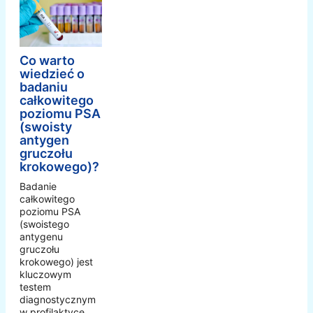
Co warto
wiedzieć o
badaniu
całkowitego
poziomu PSA
(swoisty
antygen
gruczołu
krokowego)?
Badanie
całkowitego
poziomu PSA
(swoistego
antygenu
gruczołu
krokowego) jest
kluczowym
testem
diagnostycznym
w profilaktyce