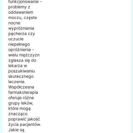
funkcjonowanie -
problemy z
oddawaniem
moczu, częste
nocne
wypróżnienia
pęcherza czy
uczucie
niepełnego
opróżnienia -
wielu mężczyzn
zgłasza się do
lekarza w
poszukiwaniu
skutecznego
leczenia.
Współczesna
farmakoterapia
oferuje różne
grupy leków,
które mogą
znacząco
poprawić jakość
życia pacjentów.
Jakie są