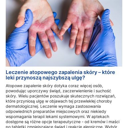
Leczenie atopowego zapalenia skóry – które
leki przynoszą najszybszą ulgę?
Atopowe zapalenie skóry dotyka coraz więcej osób,
powodując uporczywy świąd, zaczerwienienie i suchość
skóry. Wielu pacjentów poszukuje skutecznych rozwiązań,
które przyniosą ulgę w objawach tej przewlekłej choroby
dermatologicznej. Leczenie wymaga zastosowania
odpowiednich preparatów miejscowych oraz niekiedy
wspomagania terapii lekami systemowymi. W aptekach
dostępne są różne opcje terapeutyczne - od kremów i maści
po tabletki zmniejszające świąd i reakcje alergiczne. Wybór