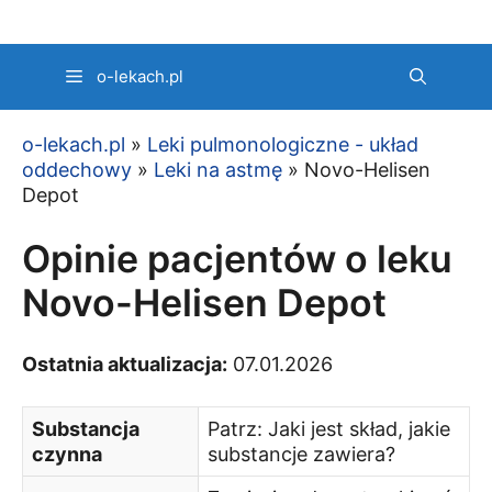
Przejdź
do
treści
o-lekach.pl
o-lekach.pl
»
Leki pulmonologiczne - układ
oddechowy
»
Leki na astmę
»
Novo-Helisen
Depot
Opinie pacjentów o leku
Novo-Helisen Depot
Ostatnia aktualizacja:
07.01.2026
Substancja
Patrz: Jaki jest skład, jakie
czynna
substancje zawiera?