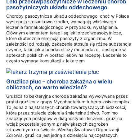
Leki przeciwpasożytnicze w leczeniu chorób
pasożytniczych układu oddechowego
Choroby pasożytnicze układu oddechowego, choć w Polsce
występują stosunkowo rzadko, wymagają właściwego
leczenia farmakologicznego w przypadku wystąpienia.
Głównym elementem terapii są leki przeciwpasożytnicze,
które skutecznie eliminują pasożyty z organizmu. W
zależności od rodzaju zakażenia stosuje się różne substancje
czynne, takie jak albendazol czy mebendazol, dostępne w
aptekach polskich w postaci leków na receptę. Leczenie to
często wymaga konsultacji z lekarzem
Gruźlica płuc – choroba zakaźna o wielu
obliczach, co warto wiedzieć?
Gruźlica to bakteryjna choroba zakaźna wywoływana przez
prątki gruźlicy z grupy Mycobacterium tuberculosis complex.
To jedna z najstarszych chorób towarzyszących ludzkości,
która przez stulecia zbierała śmiertelne żniwo. Pomimo
znaczących postępów w diagnostyce i leczeniu, gruźlica
wciąż pozostaje jednym z największych zagrożeń
zdrowotnych na świecie. Według Światowej Organizacji
Zdrowia, gruźlica jest jedną z dziesięciu najczęstszych