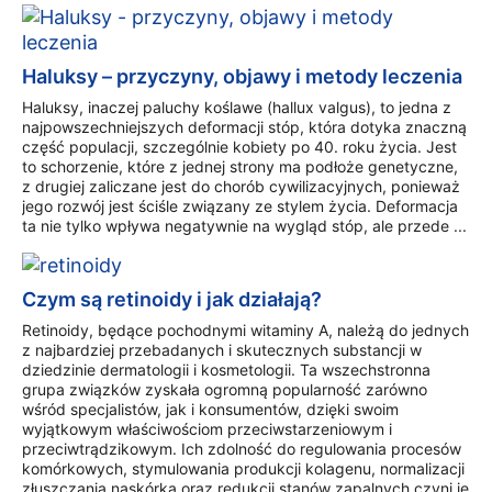
Haluksy – przyczyny, objawy i metody leczenia
Haluksy, inaczej paluchy koślawe (hallux valgus), to jedna z
najpowszechniejszych deformacji stóp, która dotyka znaczną
część populacji, szczególnie kobiety po 40. roku życia. Jest
to schorzenie, które z jednej strony ma podłoże genetyczne,
z drugiej zaliczane jest do chorób cywilizacyjnych, ponieważ
jego rozwój jest ściśle związany ze stylem życia. Deformacja
ta nie tylko wpływa negatywnie na wygląd stóp, ale przede ...
Czym są retinoidy i jak działają?
Retinoidy, będące pochodnymi witaminy A, należą do jednych
z najbardziej przebadanych i skutecznych substancji w
dziedzinie dermatologii i kosmetologii. Ta wszechstronna
grupa związków zyskała ogromną popularność zarówno
wśród specjalistów, jak i konsumentów, dzięki swoim
wyjątkowym właściwościom przeciwstarzeniowym i
przeciwtrądzikowym. Ich zdolność do regulowania procesów
komórkowych, stymulowania produkcji kolagenu, normalizacji
złuszczania naskórka oraz redukcji stanów zapalnych czyni je