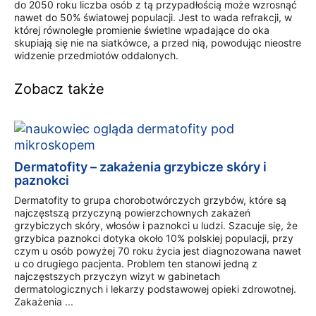
do 2050 roku liczba osób z tą przypadłością może wzrosnąć
nawet do 50% światowej populacji. Jest to wada refrakcji, w
której równoległe promienie świetlne wpadające do oka
skupiają się nie na siatkówce, a przed nią, powodując nieostre
widzenie przedmiotów oddalonych.
Zobacz także
Dermatofity – zakażenia grzybicze skóry i
paznokci
Dermatofity to grupa chorobotwórczych grzybów, które są
najczęstszą przyczyną powierzchownych zakażeń
grzybiczych skóry, włosów i paznokci u ludzi. Szacuje się, że
grzybica paznokci dotyka około 10% polskiej populacji, przy
czym u osób powyżej 70 roku życia jest diagnozowana nawet
u co drugiego pacjenta. Problem ten stanowi jedną z
najczęstszych przyczyn wizyt w gabinetach
dermatologicznych i lekarzy podstawowej opieki zdrowotnej.
Zakażenia ...