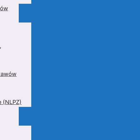
wów
,
stawów
e (NLPZ)