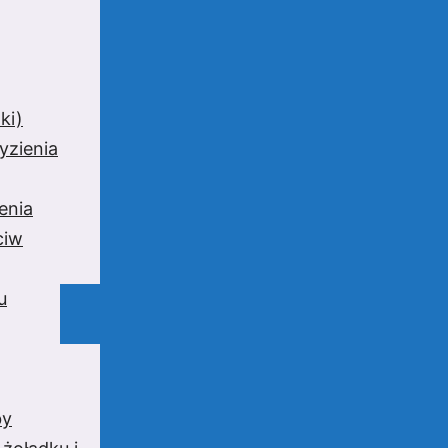
ki)
yzienia
enia
ciw
u
by