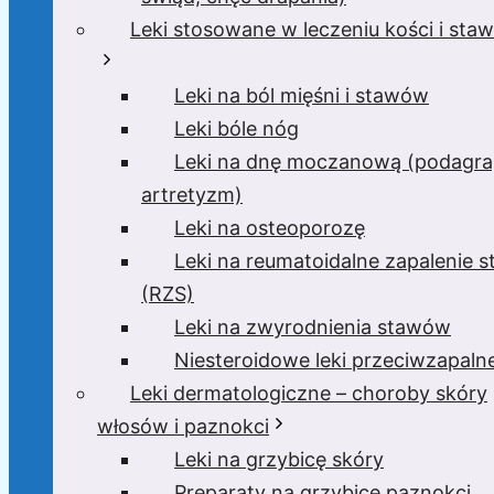
Leki stosowane w leczeniu kości i sta
Leki na ból mięśni i stawów
Leki bóle nóg
Leki na dnę moczanową (podagra
artretyzm)
Leki na osteoporozę
Leki na reumatoidalne zapalenie 
(RZS)
Leki na zwyrodnienia stawów
Niesteroidowe leki przeciwzapaln
Leki dermatologiczne – choroby skóry
włosów i paznokci
Leki na grzybicę skóry
Preparaty na grzybicę paznokci