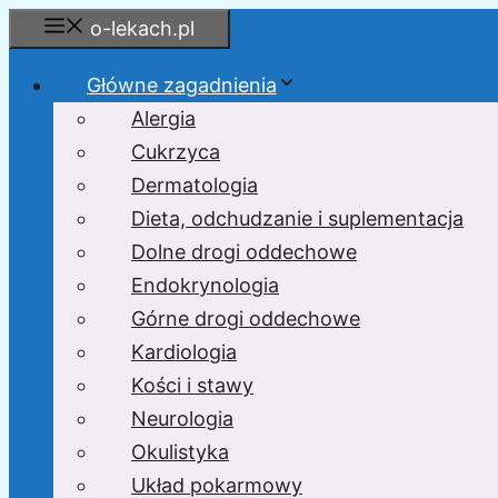
Przejdź
o-lekach.pl
do
treści
Główne zagadnienia
Alergia
Cukrzyca
Dermatologia
Dieta, odchudzanie i suplementacja
Dolne drogi oddechowe
Endokrynologia
Górne drogi oddechowe
Kardiologia
Kości i stawy
Neurologia
Okulistyka
Układ pokarmowy