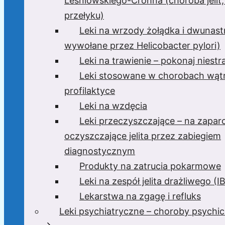
Leśniowskiego-Crohna (choroba jelit,
przełyku)
Leki na wrzody żołądka i dwunast
wywołane przez Helicobacter pylori)
Leki na trawienie – pokonaj niest
Leki stosowane w chorobach wątr
profilaktyce
Leki na wzdęcia
Leki przeczyszczające – na zaparc
oczyszczające jelita przez zabiegiem
diagnostycznym
Produkty na zatrucia pokarmowe
Leki na zespół jelita drażliwego (I
Lekarstwa na zgagę i refluks
Leki psychiatryczne – choroby psychi