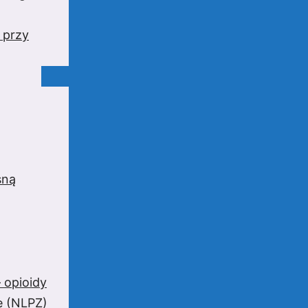
 przy
sną
 opioidy
e (NLPZ)