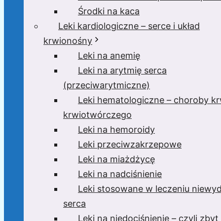
Środki na kaca
Leki kardiologiczne – serce i układ
krwionośny
Leki na anemię
Leki na arytmię serca
(przeciwarytmiczne)
Leki hematologiczne – choroby krw
krwiotwórczego
Leki na hemoroidy
Leki przeciwzakrzepowe
Leki na miażdżycę
Leki na nadciśnienie
Leki stosowane w leczeniu niewyd
serca
Leki na niedociśnienie – czyli zbyt 