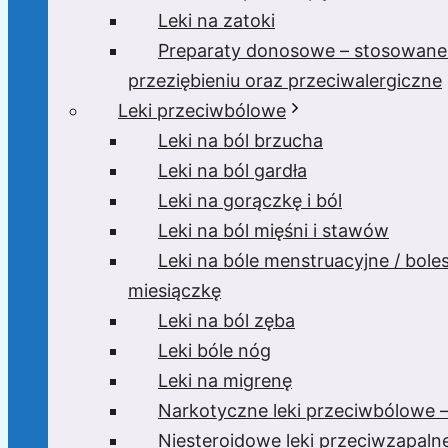
Leki na zatoki
Preparaty donosowe – stosowane
przeziębieniu oraz przeciwalergiczne
Leki przeciwbólowe
Leki na ból brzucha
Leki na ból gardła
Leki na gorączkę i ból
Leki na ból mięśni i stawów
Leki na bóle menstruacyjne / bole
miesiączkę
Leki na ból zęba
Leki bóle nóg
Leki na migrenę
Narkotyczne leki przeciwbólowe –
Niesteroidowe leki przeciwzapaln