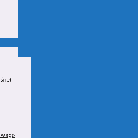
uśne)
zowego