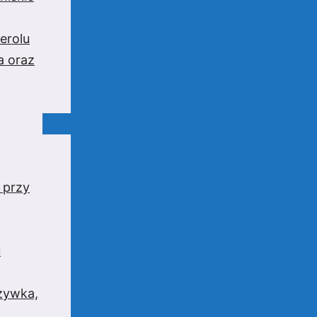
erolu
a oraz
 przy
u
rzywka,