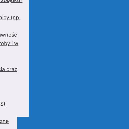
 żołądku i
nicy (np.
rawność
oby i w
ia oraz
BS)
czne