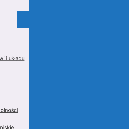
i i układu
olności
niskie