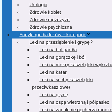
Urologia
Zdrowie kobiet
Zdrowie mężczyzn
Zdrowie psychiczne
Encyklopedia leków – kategorie
Leki na przeziębienie i grypę
Leki na ból gardła
Leki na gorączkę i ból
Leki na mokry kaszel (leki wykrzt
Leki na katar
Leki na suchy kaszel (leki
przeciwkaszlowe)
Leki na grypę
Leki na ospę wietrzną i półpasiec
Leki na zapalenie pęcherza moc