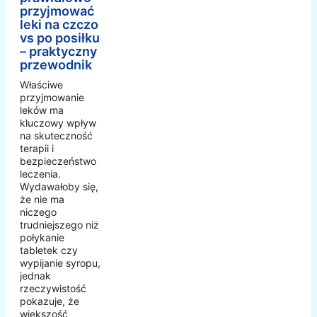
przyjmować
leki na czczo
vs po posiłku
– praktyczny
przewodnik
Właściwe
przyjmowanie
leków ma
kluczowy wpływ
na skuteczność
terapii i
bezpieczeństwo
leczenia.
Wydawałoby się,
że nie ma
niczego
trudniejszego niż
połykanie
tabletek czy
wypijanie syropu,
jednak
rzeczywistość
pokazuje, że
większość