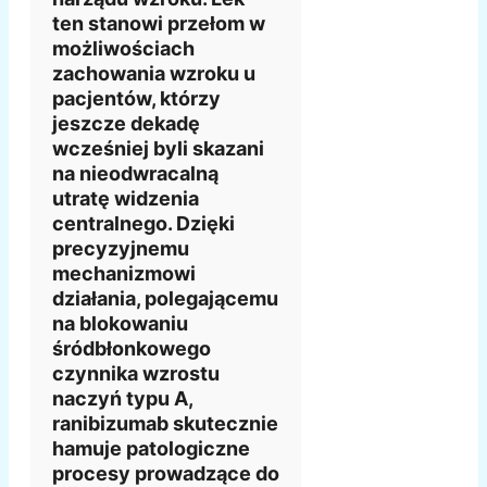
ten stanowi przełom w
możliwościach
zachowania wzroku u
pacjentów, którzy
jeszcze dekadę
wcześniej byli skazani
na nieodwracalną
utratę widzenia
centralnego. Dzięki
precyzyjnemu
mechanizmowi
działania, polegającemu
na blokowaniu
śródbłonkowego
czynnika wzrostu
naczyń typu A,
ranibizumab skutecznie
hamuje patologiczne
procesy prowadzące do