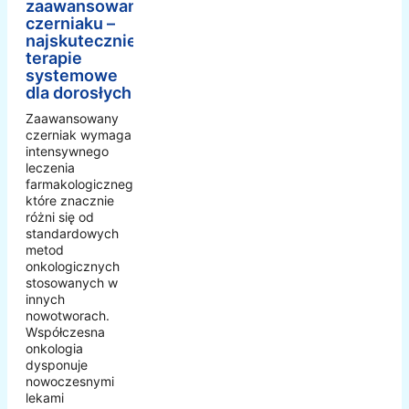
zaawansowanym
czerniaku –
najskuteczniejsze
terapie
systemowe
dla dorosłych
Zaawansowany
czerniak wymaga
intensywnego
leczenia
farmakologicznego,
które znacznie
różni się od
standardowych
metod
onkologicznych
stosowanych w
innych
nowotworach.
Współczesna
onkologia
dysponuje
nowoczesnymi
lekami