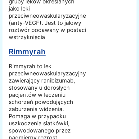
grupy leków określanych
jako leki
przeciwneowaskularyzacyjne
(anty-VEGF). Jest to jałowy
roztwór podawany w postaci
wstrzyknięcia
Rimmyrah
Rimmyrah to lek
przeciwneowaskularyzacyjny
zawierający ranibizumab,
stosowany u dorosłych
pacjentów w leczeniu
schorzeń powodujących
zaburzenia widzenia.
Pomaga w przypadku
uszkodzenia siatkówki,
spowodowanego przez
nadmierny rozrost