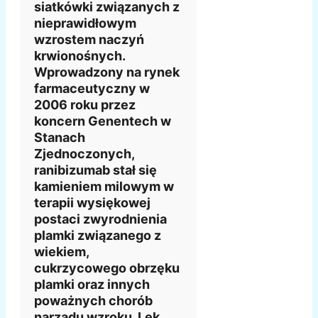
siatkówki związanych z
nieprawidłowym
wzrostem naczyń
krwionośnych.
Wprowadzony na rynek
farmaceutyczny w
2006 roku przez
koncern Genentech w
Stanach
Zjednoczonych,
ranibizumab stał się
kamieniem milowym w
terapii wysiękowej
postaci zwyrodnienia
plamki związanego z
wiekiem,
cukrzycowego obrzęku
plamki oraz innych
poważnych chorób
narządu wzroku. Lek