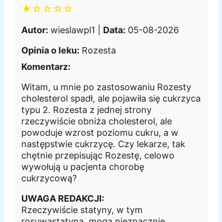
★☆☆☆☆
Autor:
wieslawpl1 |
Data:
05-08-2026
Opinia o leku:
Rozesta
Komentarz:
Witam, u mnie po zastosowaniu Rozesty
cholesterol spadł, ale pojawiła się cukrzyca
typu 2. Rozesta z jednej strony
rzeczywiście obniża cholesterol, ale
powoduje wzrost poziomu cukru, a w
następstwie cukrzycę. Czy lekarze, tak
chętnie przepisując Rozestę, celowo
wywołują u pacjenta chorobę
cukrzycową?
UWAGA REDAKCJI:
Rzeczywiście statyny, w tym
rosuwastatyna, mogą nieznacznie