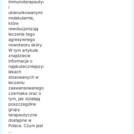
immunoterapeutycznymi
i
ukierunkowanymi
molekularnie,
które
rewolucjonizują
leczenie tego
agresywnego
nowotworu skóry.
W tym artykule
znajdziecie
informacje o
najskuteczniejszych
lekach
stosowanych w
leczeniu
zaawansowanego
czerniaka oraz o
tym, jak działają
poszczególne
grupy
terapeutyczne
dostępne w
Polsce. Czym jest
...