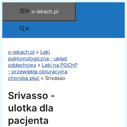
Przejdź
o-lekach.pl
do
treści
o-lekach.pl
»
Leki
pulmonologiczne - układ
oddechowy
»
Leki na POChP
- przewlekła obturacyjna
choroba płuc
»
Srivasso
Srivasso -
ulotka dla
pacjenta