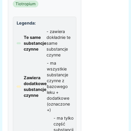
Tiotropium
Legenda:
- zawiera
Te same
dokładnie te
substancje
same
czynne
substancje
czynne
- ma
wszystkie
substancje
Zawiera
czynne z
dodatkowe
bazowego
substancje
leku +
czynne
dodatkowe
(oznaczone
+)
- ma tylko
część
substancji