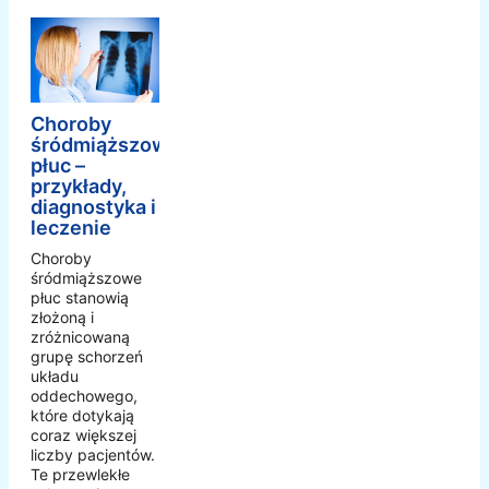
Choroby
śródmiąższowe
płuc –
przykłady,
diagnostyka i
leczenie
Choroby
śródmiąższowe
płuc stanowią
złożoną i
zróżnicowaną
grupę schorzeń
układu
oddechowego,
które dotykają
coraz większej
liczby pacjentów.
Te przewlekłe