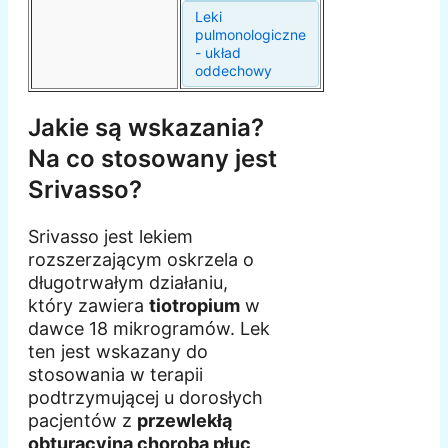
Leki
pulmonologiczne
- układ
oddechowy
Jakie są wskazania?
Na co stosowany jest
Srivasso?
Srivasso jest lekiem
rozszerzającym oskrzela o
długotrwałym działaniu,
który zawiera
tiotropium
w
dawce 18 mikrogramów. Lek
ten jest wskazany do
stosowania w terapii
podtrzymującej u dorosłych
pacjentów z
przewlekłą
obturacyjną chorobą płuc