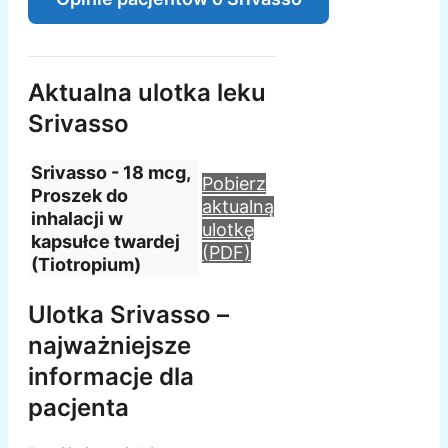
Aktualna ulotka leku
Srivasso
Srivasso - 18 mcg,
Pobierz
Proszek do
aktualną
inhalacji w
ulotkę
kapsułce twardej
(PDF)
(Tiotropium)
Ulotka Srivasso –
najważniejsze
informacje dla
pacjenta