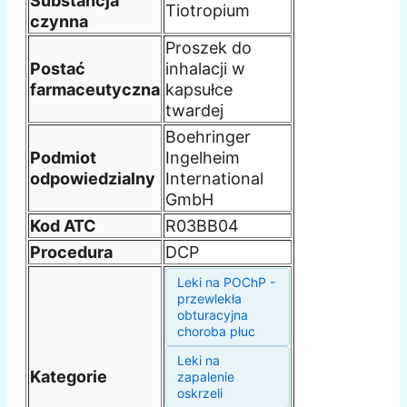
Substancja
Tiotropium
czynna
Proszek do
Postać
inhalacji w
farmaceutyczna
kapsułce
twardej
Boehringer
Podmiot
Ingelheim
odpowiedzialny
International
GmbH
Kod ATC
R03BB04
Procedura
DCP
Leki na POChP -
przewlekła
obturacyjna
choroba płuc
Leki na
Kategorie
zapalenie
oskrzeli