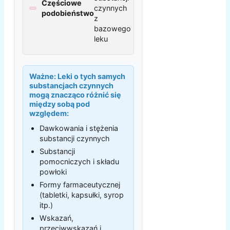
Częściowe
czynnych
podobieństwo
z
bazowego
leku
Ważne:
Leki o tych samych
substancjach czynnych
mogą znacząco różnić się
między sobą pod
względem:
Dawkowania i stężenia
substancji czynnych
Substancji
pomocniczych i składu
powłoki
Formy farmaceutycznej
(tabletki, kapsułki, syrop
itp.)
Wskazań,
przeciwwskazań i