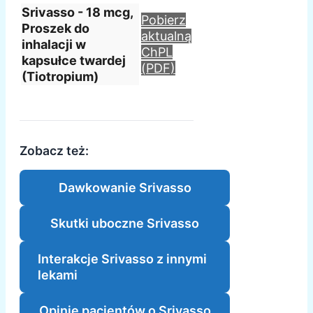
Srivasso - 18 mcg,
Pobierz
Proszek do
aktualną
inhalacji w
ChPL
kapsułce twardej
(PDF)
(Tiotropium)
Zobacz też:
Dawkowanie Srivasso
Skutki uboczne Srivasso
Interakcje Srivasso z innymi
lekami
Opinie pacjentów o Srivasso