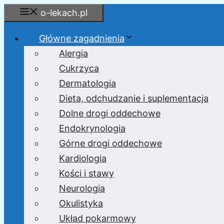
Przejdź
o-lekach.pl
do
treści
Główne zagadnienia
Alergia
Cukrzyca
Dermatologia
Dieta, odchudzanie i suplementacja
Dolne drogi oddechowe
Endokrynologia
Górne drogi oddechowe
Kardiologia
Kości i stawy
Neurologia
Okulistyka
Układ pokarmowy