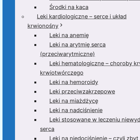
Środki na kaca
Leki kardiologiczne – serce i układ
krwionośny
Leki na anemię
Leki na arytmię serca
(przeciwarytmiczne)
Leki hematologiczne – choroby krw
krwiotwórczego
Leki na hemoroidy
Leki przeciwzakrzepowe
Leki na miażdżycę
Leki na nadciśnienie
Leki stosowane w leczeniu niewyd
serca
Leki na niedociśnienie – czyli zbyt 