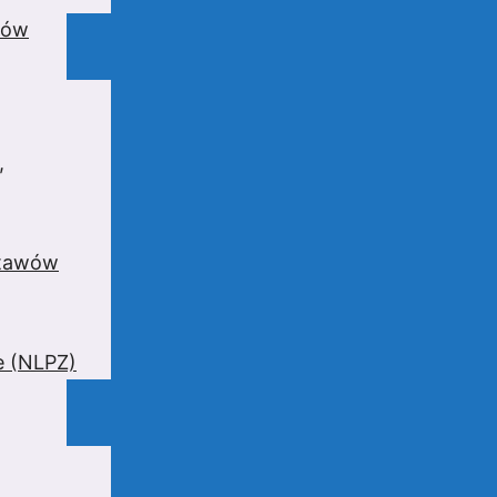
wów
,
stawów
e (NLPZ)