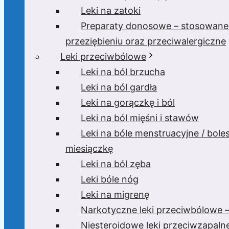
Leki na zatoki
Preparaty donosowe – stosowane
przeziębieniu oraz przeciwalergiczne
Leki przeciwbólowe
Leki na ból brzucha
Leki na ból gardła
Leki na gorączkę i ból
Leki na ból mięśni i stawów
Leki na bóle menstruacyjne / bole
miesiączkę
Leki na ból zęba
Leki bóle nóg
Leki na migrenę
Narkotyczne leki przeciwbólowe –
Niesteroidowe leki przeciwzapaln