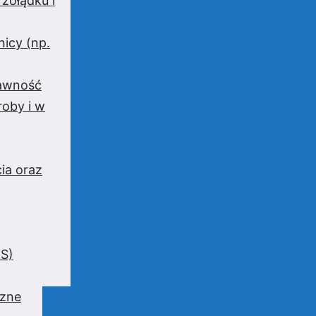
 żołądku i
nicy (np.
rawność
oby i w
ia oraz
BS)
czne