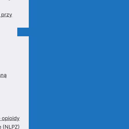
 przy
sną
 opioidy
e (NLPZ)