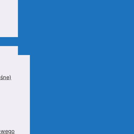
uśne)
zowego