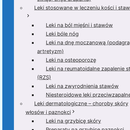
Leki stosowane w leczeniu kości i sta
Leki na ból mięśni i stawów
Leki bóle nóg
Leki na dnę moczanową (podagra
artretyzm)
Leki na osteoporozę
Leki na reumatoidalne zapalenie 
(RZS)
Leki na zwyrodnienia stawów
Niesteroidowe leki przeciwzapaln
Leki dermatologiczne – choroby skóry
włosów i paznokci
Leki na grzybicę skóry
Preparaty na grzybicę paznokci