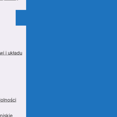
i i układu
olności
niskie