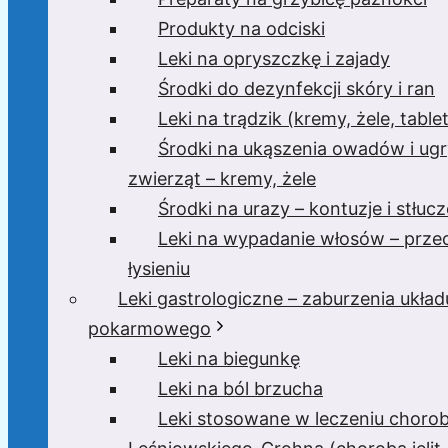
Produkty na odciski
Leki na opryszczkę i zajady
Środki do dezynfekcji skóry i ran
Leki na trądzik (kremy, żele, tablet
Środki na ukąszenia owadów i ugr
zwierząt – kremy, żele
Środki na urazy – kontuzje i stłucz
Leki na wypadanie włosów – prze
łysieniu
Leki gastrologiczne – zaburzenia układ
pokarmowego
Leki na biegunkę
Leki na ból brzucha
Leki stosowane w leczeniu choro