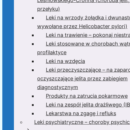
Leśniowskiego-Crohna (choroba jelit,
przełyku)
Leki na wrzody żołądka i dwunast
wywołane przez Helicobacter pylori)
Leki na trawienie – pokonaj niest
Leki stosowane w chorobach wątr
profilaktyce
Leki na wzdęcia
Leki przeczyszczające – na zaparc
oczyszczające jelita przez zabiegiem
diagnostycznym
Produkty na zatrucia pokarmowe
Leki na zespół jelita drażliwego (I
Lekarstwa na zgagę i refluks
Leki psychiatryczne – choroby psychi