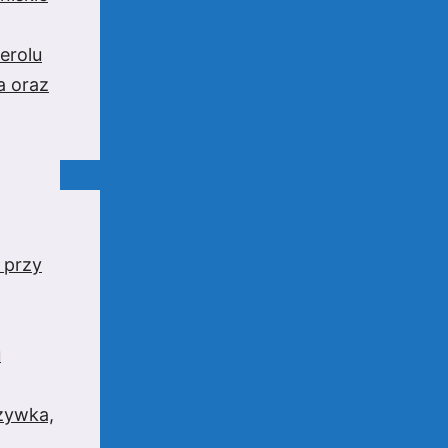
erolu
a oraz
 przy
u
rzywka,