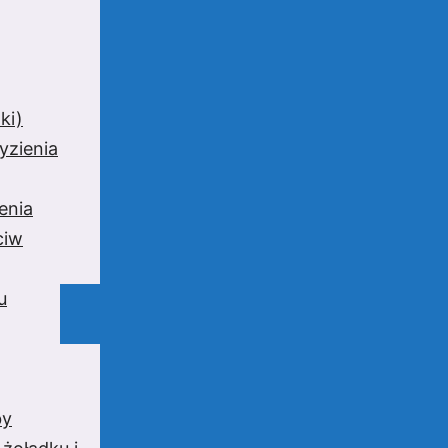
ki)
yzienia
enia
ciw
u
by