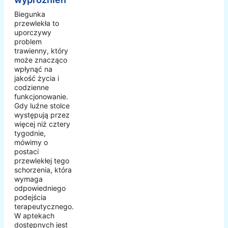
Biegunka
przewlekła to
uporczywy
problem
trawienny, który
może znacząco
wpłynąć na
jakość życia i
codzienne
funkcjonowanie.
Gdy luźne stolce
występują przez
więcej niż cztery
tygodnie,
mówimy o
postaci
przewlekłej tego
schorzenia, która
wymaga
odpowiedniego
podejścia
terapeutycznego.
W aptekach
dostępnych jest