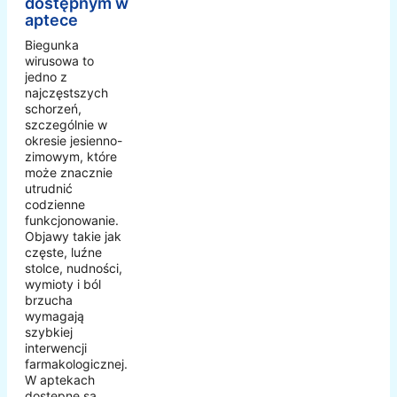
dostępnym w
aptece
Biegunka
wirusowa to
jedno z
najczęstszych
schorzeń,
szczególnie w
okresie jesienno-
zimowym, które
może znacznie
utrudnić
codzienne
funkcjonowanie.
Objawy takie jak
częste, luźne
stolce, nudności,
wymioty i ból
brzucha
wymagają
szybkiej
interwencji
farmakologicznej.
W aptekach
dostępne są