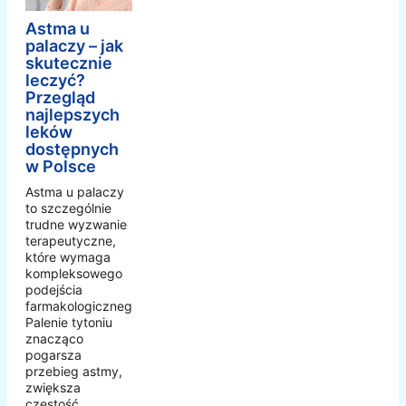
Astma u
palaczy – jak
skutecznie
leczyć?
Przegląd
najlepszych
leków
dostępnych
w Polsce
Astma u palaczy
to szczególnie
trudne wyzwanie
terapeutyczne,
które wymaga
kompleksowego
podejścia
farmakologicznego.
Palenie tytoniu
znacząco
pogarsza
przebieg astmy,
zwiększa
częstość