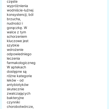
częste
wypróżnienia
wodniście-luźnej
konsystencji, ból
brzucha,
nudności i
gorączkę. W
walce z tym
schorzeniem
kluczowe jest
szybkie
wdrożenie
odpowiedniego
leczenia
farmakologicznego.
W aptekach
dostępne są
różne kategorie
leków - od
antybiotyków
skutecznie
zwalczających
bakteryjne
czynniki
chorobotwórcze,