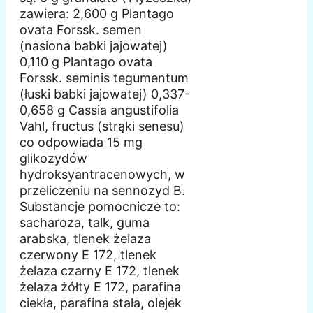
zawiera: 2,600 g Plantago
ovata Forssk. semen
(nasiona babki jajowatej)
0,110 g Plantago ovata
Forssk. seminis tegumentum
(łuski babki jajowatej) 0,337-
0,658 g Cassia angustifolia
Vahl, fructus (strąki senesu)
co odpowiada 15 mg
glikozydów
hydroksyantracenowych, w
przeliczeniu na sennozyd B.
Substancje pomocnicze to:
sacharoza, talk, guma
arabska, tlenek żelaza
czerwony E 172, tlenek
żelaza czarny E 172, tlenek
żelaza żółty E 172, parafina
ciekła, parafina stała, olejek