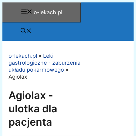
Przejdź
o-lekach.pl
do
treści
o-lekach.pl
»
Leki
gastrologiczne - zaburzenia
układu pokarmowego
»
Agiolax
Agiolax -
ulotka dla
pacjenta