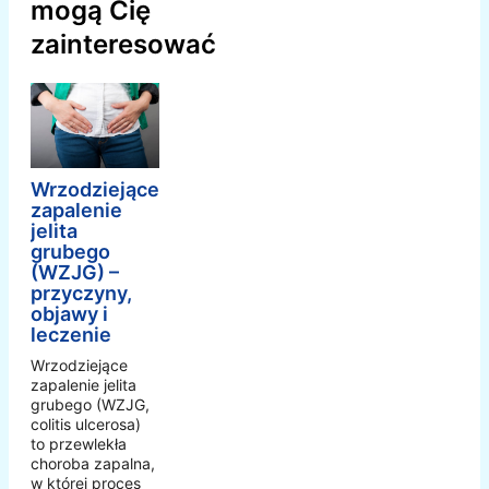
mogą Cię
zainteresować
Wrzodziejące
zapalenie
jelita
grubego
(WZJG) –
przyczyny,
objawy i
leczenie
Wrzodziejące
zapalenie jelita
grubego (WZJG,
colitis ulcerosa)
to przewlekła
choroba zapalna,
w której proces