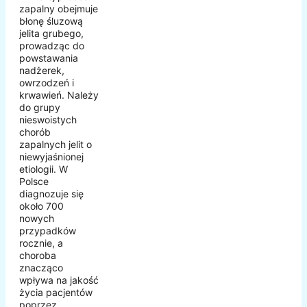
zapalny obejmuje
błonę śluzową
jelita grubego,
prowadząc do
powstawania
nadżerek,
owrzodzeń i
krwawień. Należy
do grupy
nieswoistych
chorób
zapalnych jelit o
niewyjaśnionej
etiologii. W
Polsce
diagnozuje się
około 700
nowych
przypadków
rocznie, a
choroba
znacząco
wpływa na jakość
życia pacjentów
poprzez