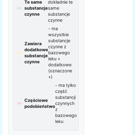
Te same
dokładnie te
substancje
same
czynne
substancje
czynne
- ma
wszystkie
substancje
Zawiera
czynne z
dodatkowe
bazowego
substancje
leku +
czynne
dodatkowe
(oznaczone
+)
- ma tylko
część
substancji
Częściowe
czynnych
podobieństwo
z
bazowego
leku