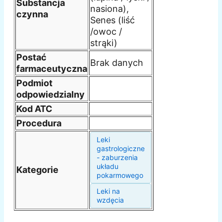
Substancja
nasiona),
czynna
Senes (liść
/owoc /
strąki)
Postać
Brak danych
farmaceutyczna
Podmiot
odpowiedzialny
Kod ATC
Procedura
Leki
gastrologiczne
- zaburzenia
układu
Kategorie
pokarmowego
Leki na
wzdęcia