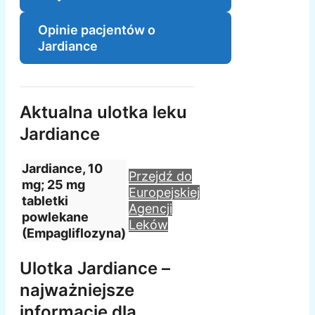
Opinie pacjentów o
Jardiance
Aktualna ulotka leku
Jardiance
Jardiance, 10
Przejdź do
mg; 25 mg
Europejskiej
tabletki
Agencji
powlekane
Leków
(Empagliflozyna)
Ulotka Jardiance –
najważniejsze
informacje dla