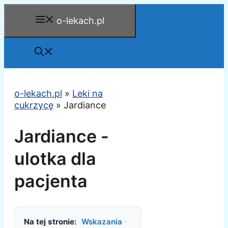
Przejdź
o-lekach.pl
do
treści
o-lekach.pl
»
Leki na
cukrzycę
»
Jardiance
Jardiance -
ulotka dla
pacjenta
Na tej stronie:
Wskazania
·