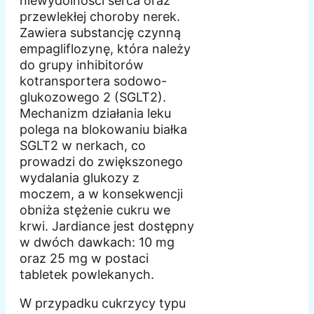
niewydolności serca oraz
przewlekłej choroby nerek.
Zawiera substancję czynną
empagliflozynę, która należy
do grupy inhibitorów
kotransportera sodowo-
glukozowego 2 (SGLT2).
Mechanizm działania leku
polega na blokowaniu białka
SGLT2 w nerkach, co
prowadzi do zwiększonego
wydalania glukozy z
moczem, a w konsekwencji
obniża stężenie cukru we
krwi. Jardiance jest dostępny
w dwóch dawkach: 10 mg
oraz 25 mg w postaci
tabletek powlekanych.
W przypadku cukrzycy typu