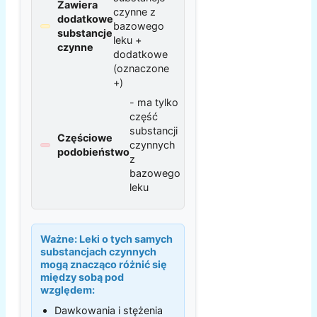
Zawiera
czynne z
dodatkowe
bazowego
substancje
leku +
czynne
dodatkowe
(oznaczone
+)
- ma tylko
część
substancji
Częściowe
czynnych
podobieństwo
z
bazowego
leku
Ważne:
Leki o tych samych
substancjach czynnych
mogą znacząco różnić się
między sobą pod
względem:
Dawkowania i stężenia