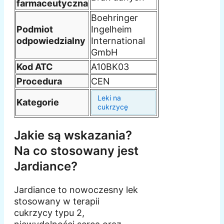
farmaceutyczna
Boehringer
Podmiot
Ingelheim
odpowiedzialny
International
GmbH
Kod ATC
A10BK03
Procedura
CEN
Leki na
Kategorie
cukrzycę
Jakie są wskazania?
Na co stosowany jest
Jardiance?
Jardiance to nowoczesny lek
stosowany w terapii
cukrzycy typu 2,