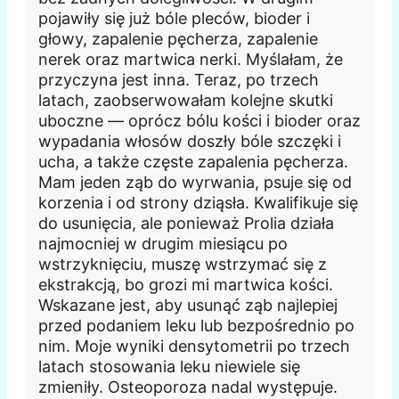
pojawiły się już bóle pleców, bioder i
głowy, zapalenie pęcherza, zapalenie
nerek oraz martwica nerki. Myślałam, że
przyczyna jest inna. Teraz, po trzech
latach, zaobserwowałam kolejne skutki
uboczne — oprócz bólu kości i bioder oraz
wypadania włosów doszły bóle szczęki i
ucha, a także częste zapalenia pęcherza.
Mam jeden ząb do wyrwania, psuje się od
korzenia i od strony dziąsła. Kwalifikuje się
do usunięcia, ale ponieważ Prolia działa
najmocniej w drugim miesiącu po
wstrzyknięciu, muszę wstrzymać się z
ekstrakcją, bo grozi mi martwica kości.
Wskazane jest, aby usunąć ząb najlepiej
przed podaniem leku lub bezpośrednio po
nim. Moje wyniki densytometrii po trzech
latach stosowania leku niewiele się
zmieniły. Osteoporoza nadal występuje.