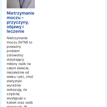
Nietrzymanie
moczu –
przyczyny,
objawy i
leczenie
Nietrzymanie
moczu (NTM) to
poważny
problem
zdrowotny
dotykający
miliony osób na
całym świecie,
niezależnie od
wieku i płci, choć
statystyki
wyraźnie
wskazują, że
częściej
występuje u
kobiet oraz osób
starszych. W