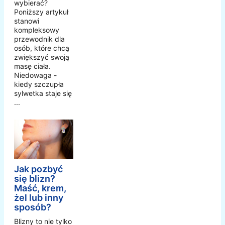
wybierać?
Poniższy artykuł
stanowi
kompleksowy
przewodnik dla
osób, które chcą
zwiększyć swoją
masę ciała.
Niedowaga -
kiedy szczupła
sylwetka staje się
...
Jak pozbyć
się blizn?
Maść, krem,
żel lub inny
sposób?
Blizny to nie tylko