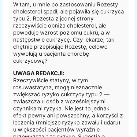
Witam, u mnie po zastosowaniu Rozesty
cholesterol spadł, ale pojawiła się cukrzyca
typu 2. Rozesta z jednej strony
rzeczywiście obniża cholesterol, ale
powoduje wzrost poziomu cukru, a w
następstwie cukrzycę. Czy lekarze, tak
chętnie przepisując Rozestę, celowo
wywołują u pacjenta chorobę
cukrzycową?
UWAGA REDAKCJI:
Rzeczywiście statyny, w tym
rosuwastatyna, mogą nieznacznie
zwiększać ryzyko cukrzycy typu 2 —
zwłaszcza u osób z wcześniejszymi
czynnikami ryzyka. Nie jest to jednak
efekt pewny ani powszechny, a korzyści z
leczenia (mniejsze ryzyko zawału i udaru)
u większości pacjentów wyraźnie
przewyższają to ryzyko. Sugestia o