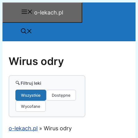
Przejdź
o-lekach.pl
do
treści
Wirus odry
🔍 Filtruj leki
Wszystkie
Dostępne
Wycofane
o-lekach.pl
»
Wirus odry