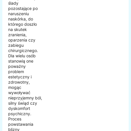
ślady
pozostające po
naruszeniu
naskórka, do
którego doszło
na skutek
zranienia,
oparzenia czy
zabiegu
chirurgicznego.
Dla wielu osób
stanowią one
poważny
problem
estetyczny i
zdrowotny,
mogąc
wywoływać
nieprzyjemny ból,
silny świąd czy
dyskomfort
psychiczny.
Proces
powstawania
blizny