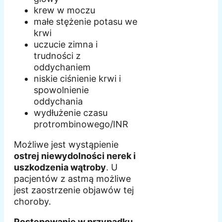
krew w moczu
małe stężenie potasu we
krwi
uczucie zimna i
trudności z
oddychaniem
niskie ciśnienie krwi i
spowolnienie
oddychania
wydłużenie czasu
protrombinowego/INR
Możliwe jest wystąpienie
ostrej niewydolności nerek i
uszkodzenia wątroby
. U
pacjentów z astmą możliwe
jest zaostrzenie objawów tej
choroby.
Postępowanie w przypadku