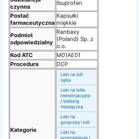
Ibuprofen
czynna
Postać
Kapsułki
farmaceutyczna
miękkie
Ranbaxy
Podmiot
(Poland) Sp. z
odpowiedzialny
o.o.
Kod ATC
M01AE01
Procedura
DCP
Leki na ból
zęba
Leki na bóle
menstruacyjne
/ bolesną
miesiączkę
Leki na
gorączkę i ból
Kategorie
Leki na
przeziębienie i