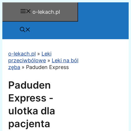
Przejdź
o-lekach.pl
do
treści
o-lekach.pl
»
Leki
przeciwbólowe
»
Leki na ból
zęba
»
Paduden Express
Paduden
Express -
ulotka dla
pacjenta