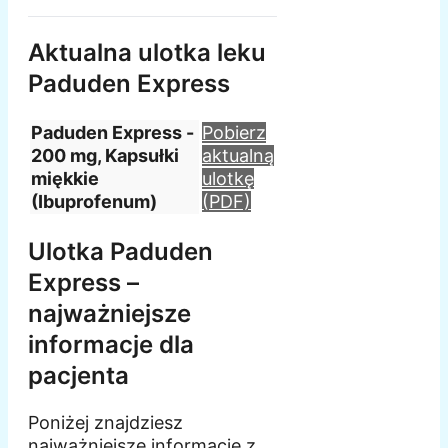
Aktualna ulotka leku
Paduden Express
Paduden Express -
Pobierz
200 mg, Kapsułki
aktualną
miękkie
ulotkę
(Ibuprofenum)
(PDF)
Ulotka Paduden
Express –
najważniejsze
informacje dla
pacjenta
Poniżej znajdziesz
najważniejsze informacje z