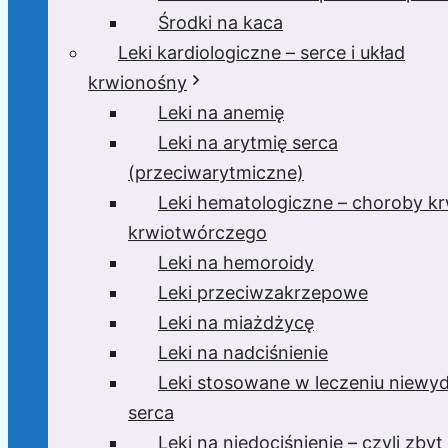
Środki na kaca
Leki kardiologiczne – serce i układ
krwionośny
Leki na anemię
Leki na arytmię serca
(przeciwarytmiczne)
Leki hematologiczne – choroby krw
krwiotwórczego
Leki na hemoroidy
Leki przeciwzakrzepowe
Leki na miażdżycę
Leki na nadciśnienie
Leki stosowane w leczeniu niewyd
serca
Leki na niedociśnienie – czyli zbyt 