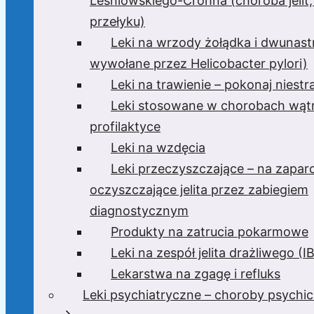
Leśniowskiego-Crohna (choroba jelit,
przełyku)
Leki na wrzody żołądka i dwunast
wywołane przez Helicobacter pylori)
Leki na trawienie – pokonaj niest
Leki stosowane w chorobach wątr
profilaktyce
Leki na wzdęcia
Leki przeczyszczające – na zaparc
oczyszczające jelita przez zabiegiem
diagnostycznym
Produkty na zatrucia pokarmowe
Leki na zespół jelita drażliwego (I
Lekarstwa na zgagę i refluks
Leki psychiatryczne – choroby psychi