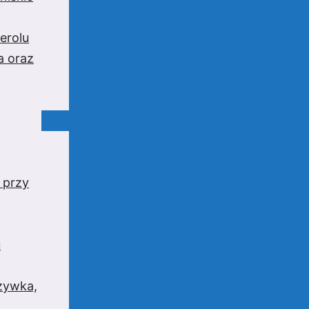
erolu
a oraz
 przy
u
rzywka,