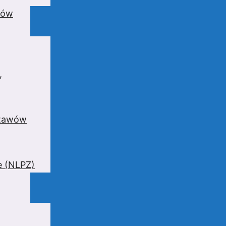
wów
,
stawów
e (NLPZ)