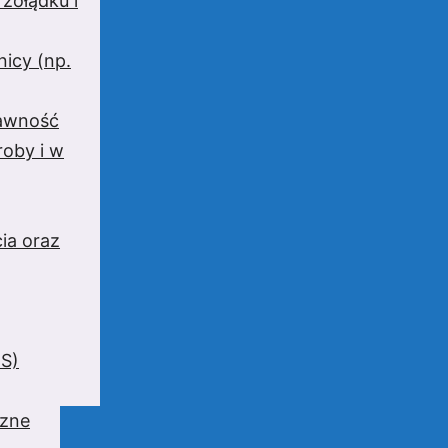
 żołądku i
nicy (np.
rawność
oby i w
ia oraz
BS)
czne