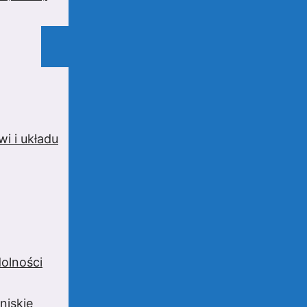
i i układu
olności
niskie