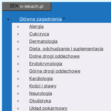
Przejdź
o-lekach.pl
do
treści
Główne zagadnienia
Alergia
Cukrzyca
Dermatologia
Dieta, odchudzanie i suplementacja
Dolne drogi oddechowe
Endokrynologia
Górne drogi oddechowe
Kardiologia
Kości i stawy
Neurologia
Okulistyka
Układ pokarmowy