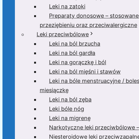
Leki na zatoki
Preparaty donosowe – stosowane
przeziębieniu oraz przeciwalergiczne
Leki przeciwbólowe
Leki na ból brzucha
Leki na ból gardła
Leki na gorączkę i ból
Leki na ból mięśni i stawów
Leki na bóle menstruacyjne / bole
miesiączkę
Leki na ból zęba
Leki bóle nóg
Leki na migrenę
Narkotyczne leki przeciwbólowe –
Niesteroidowe leki przeciwzapaln