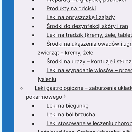
Produkty na odciski
Leki na opryszczkę i zajady
Środki do dezynfekcji skóry i ran
Leki na trądzik (kremy, żele, tablet
Środki na ukąszenia owadów i ugr
zwierząt – kremy, żele
Środki na urazy – kontuzje i stłucz
Leki na wypadanie włosów – prze
łysieniu
Leki gastrologiczne – zaburzenia układ
pokarmowego
Leki na biegunkę
Leki na ból brzucha
Leki stosowane w leczeniu choro