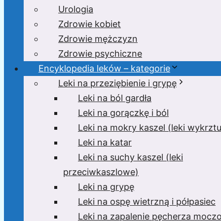
Urologia
Zdrowie kobiet
Zdrowie mężczyzn
Zdrowie psychiczne
Encyklopedia leków – kategorie
Leki na przeziębienie i grypę
Leki na ból gardła
Leki na gorączkę i ból
Leki na mokry kaszel (leki wykrzt
Leki na katar
Leki na suchy kaszel (leki
przeciwkaszlowe)
Leki na grypę
Leki na ospę wietrzną i półpasiec
Leki na zapalenie pęcherza moc