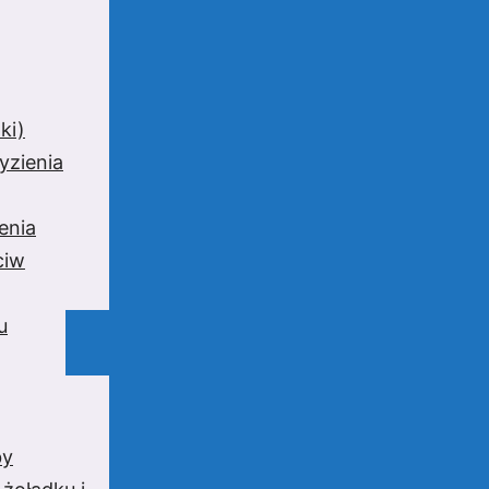
ki)
yzienia
enia
ciw
u
by