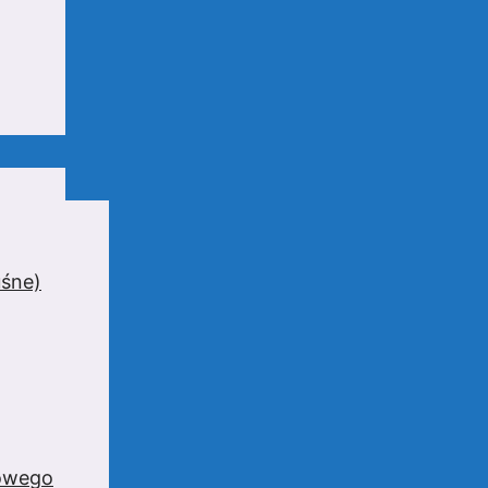
uśne)
zowego