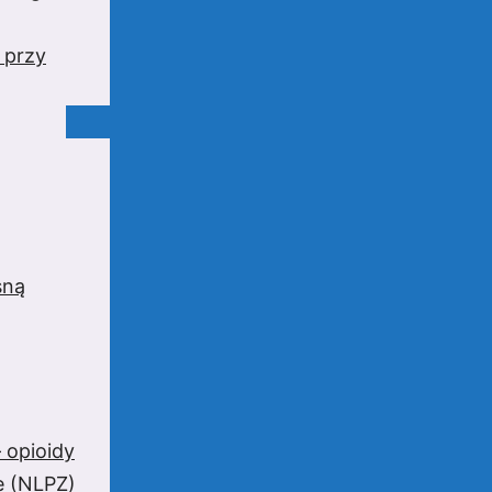
 przy
sną
 opioidy
e (NLPZ)