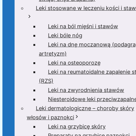
Leki stosowane w leczeniu kości i sta
Leki na ból mięśni i stawów
Leki bóle nóg
Leki na dnę moczanową (podagra
artretyzm)
Leki na osteoporozę
Leki na reumatoidalne zapalenie 
(RZS)
Leki na zwyrodnienia stawów
Niesteroidowe leki przeciwzapaln
Leki dermatologiczne – choroby skóry
włosów i paznokci
Leki na grzybicę skóry
Preparaty na grzybicę paznokci