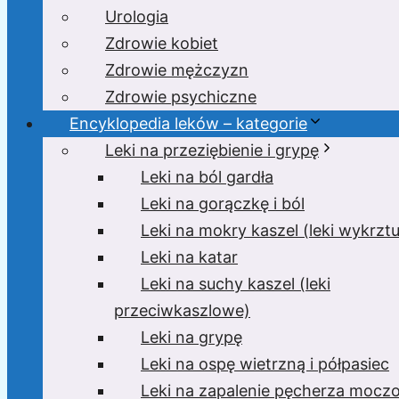
Urologia
Zdrowie kobiet
Zdrowie mężczyzn
Zdrowie psychiczne
Encyklopedia leków – kategorie
Leki na przeziębienie i grypę
Leki na ból gardła
Leki na gorączkę i ból
Leki na mokry kaszel (leki wykrzt
Leki na katar
Leki na suchy kaszel (leki
przeciwkaszlowe)
Leki na grypę
Leki na ospę wietrzną i półpasiec
Leki na zapalenie pęcherza moc