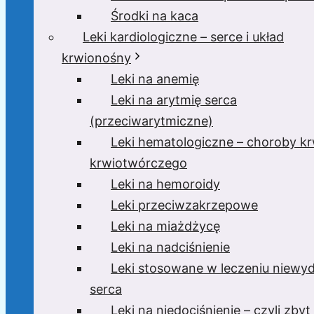
Środki na kaca
Leki kardiologiczne – serce i układ
krwionośny
Leki na anemię
Leki na arytmię serca
(przeciwarytmiczne)
Leki hematologiczne – choroby krw
krwiotwórczego
Leki na hemoroidy
Leki przeciwzakrzepowe
Leki na miażdżycę
Leki na nadciśnienie
Leki stosowane w leczeniu niewyd
serca
Leki na niedociśnienie – czyli zbyt 