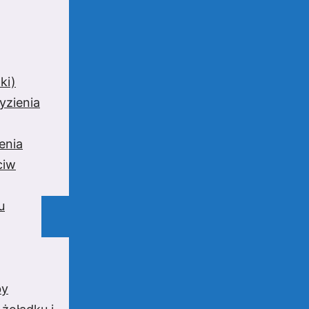
ki)
yzienia
enia
ciw
u
by