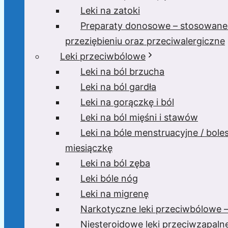
Leki na zatoki
Preparaty donosowe – stosowane
przeziębieniu oraz przeciwalergiczne
Leki przeciwbólowe
Leki na ból brzucha
Leki na ból gardła
Leki na gorączkę i ból
Leki na ból mięśni i stawów
Leki na bóle menstruacyjne / bole
miesiączkę
Leki na ból zęba
Leki bóle nóg
Leki na migrenę
Narkotyczne leki przeciwbólowe –
Niesteroidowe leki przeciwzapaln