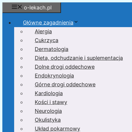
Przejdź
o-lekach.pl
do
treści
Główne zagadnienia
Alergia
Cukrzyca
Dermatologia
Dieta, odchudzanie i suplementacja
Dolne drogi oddechowe
Endokrynologia
Górne drogi oddechowe
Kardiologia
Kości i stawy
Neurologia
Okulistyka
Układ pokarmowy