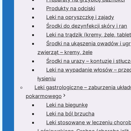
Produkty na odciski
Leki na opryszczkę i zajady
Środki do dezynfekcji skóry i ran
Leki na trądzik (kremy, żele, tablet
Środki na ukąszenia owadów i ugr
zwierząt – kremy, żele
Środki na urazy – kontuzje i stłucz
Leki na wypadanie włosów – prze
łysieniu
Leki gastrologiczne – zaburzenia układ
pokarmowego
Leki na biegunkę
Leki na ból brzucha
Leki stosowane w leczeniu choro