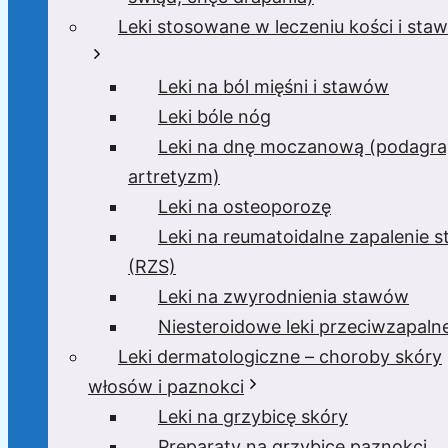
Leki stosowane w leczeniu kości i sta
Leki na ból mięśni i stawów
Leki bóle nóg
Leki na dnę moczanową (podagra
artretyzm)
Leki na osteoporozę
Leki na reumatoidalne zapalenie 
(RZS)
Leki na zwyrodnienia stawów
Niesteroidowe leki przeciwzapaln
Leki dermatologiczne – choroby skóry
włosów i paznokci
Leki na grzybicę skóry
Preparaty na grzybicę paznokci