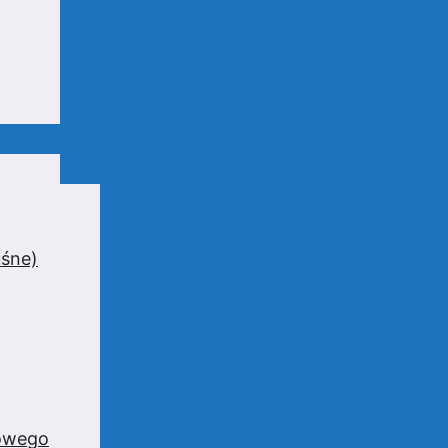
uśne)
zowego