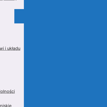
i i układu
olności
niskie