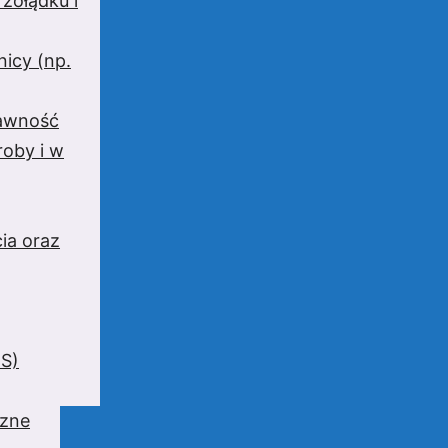
 żołądku i
nicy (np.
rawność
oby i w
ia oraz
BS)
czne