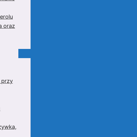
erolu
a oraz
 przy
u
rzywka,