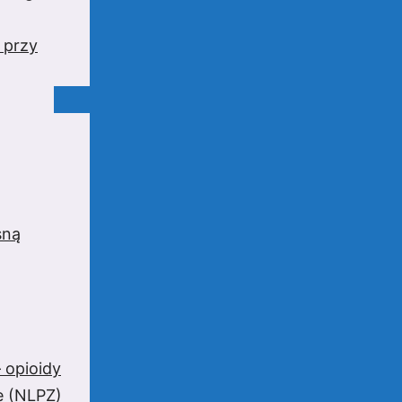
 przy
sną
 opioidy
e (NLPZ)