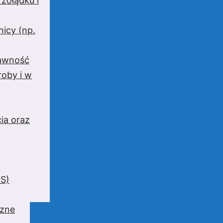
 żołądku i
nicy (np.
rawność
oby i w
ia oraz
BS)
czne