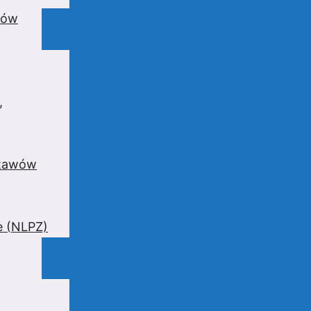
wów
,
stawów
e (NLPZ)