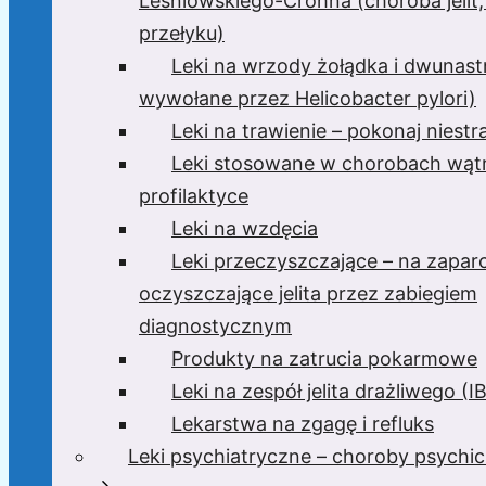
Leśniowskiego-Crohna (choroba jelit,
przełyku)
Leki na wrzody żołądka i dwunast
wywołane przez Helicobacter pylori)
Leki na trawienie – pokonaj niest
Leki stosowane w chorobach wątr
profilaktyce
Leki na wzdęcia
Leki przeczyszczające – na zaparc
oczyszczające jelita przez zabiegiem
diagnostycznym
Produkty na zatrucia pokarmowe
Leki na zespół jelita drażliwego (I
Lekarstwa na zgagę i refluks
Leki psychiatryczne – choroby psychi