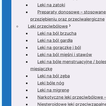
Leki na zatoki
Preparaty donosowe – stosowane
przeziębieniu oraz przeciwalergiczne
Leki przeciwbólowe
Leki na ból brzucha
Leki na ból gardła
Leki na gorączkę i ból
Leki na ból mięśni i stawów
Leki na bóle menstruacyjne / bole
miesiączkę
Leki na ból zęba
Leki bóle nóg
Leki na migrenę
Narkotyczne leki przeciwbólowe –
Niesteroidowe leki przeciwzapaln