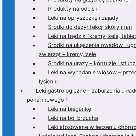
Produkty na odciski
Leki na opryszczkę i zajady
Środki do dezynfekcji skóry i ran
Leki na trądzik (kremy, żele, tablet
Środki na ukąszenia owadów i ugr
zwierząt – kremy, żele
Środki na urazy – kontuzje i stłucz
Leki na wypadanie włosów – prze
łysieniu
Leki gastrologiczne – zaburzenia układ
pokarmowego
Leki na biegunkę
Leki na ból brzucha
Leki stosowane w leczeniu choro