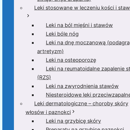
Leki stosowane w leczeniu kości i sta
Leki na ból mięśni i stawów
Leki bóle nóg
Leki na dnę moczanową (podagra
artretyzm)
Leki na osteoporozę
Leki na reumatoidalne zapalenie 
(RZS)
Leki na zwyrodnienia stawów
Niesteroidowe leki przeciwzapaln
Leki dermatologiczne – choroby skóry
włosów i paznokci
Leki na grzybicę skóry
Preparaty na grzybicę paznokci