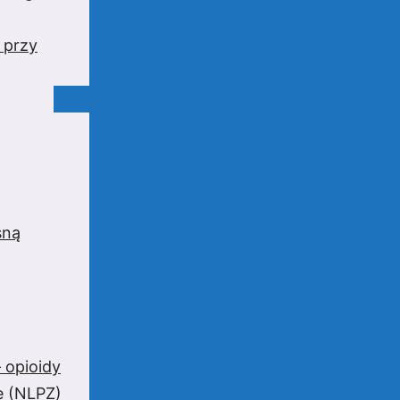
 przy
sną
 opioidy
e (NLPZ)