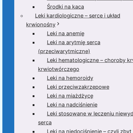
Środki na kaca
Leki kardiologiczne – serce i układ
krwionośny
Leki na anemię
Leki na arytmię serca
(przeciwarytmiczne)
Leki hematologiczne – choroby krw
krwiotwórczego
Leki na hemoroidy
Leki przeciwzakrzepowe
Leki na miażdżycę
Leki na nadciśnienie
Leki stosowane w leczeniu niewyd
serca
Leki na niedociśnienie – czyli zbyt 