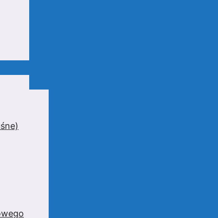
uśne)
zowego