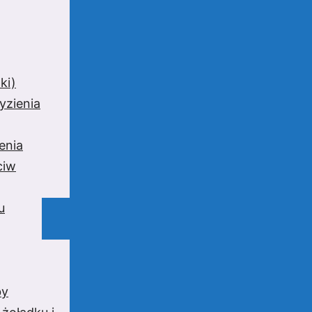
ki)
yzienia
enia
ciw
u
by