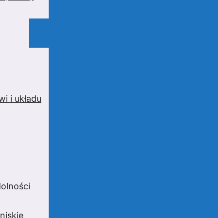
i i układu
olności
niskie