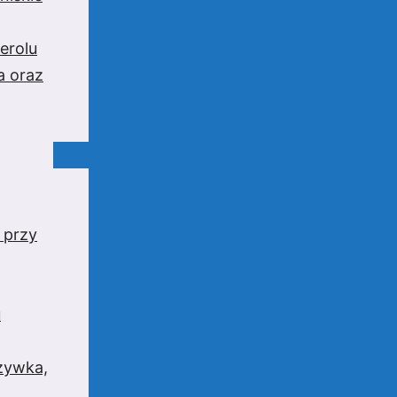
erolu
a oraz
 przy
u
rzywka,