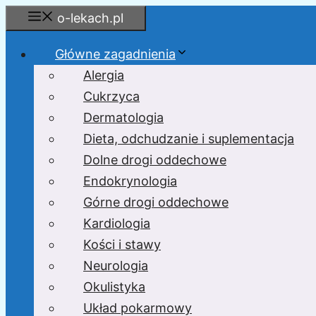
Przejdź
o-lekach.pl
do
treści
Główne zagadnienia
Alergia
Cukrzyca
Dermatologia
Dieta, odchudzanie i suplementacja
Dolne drogi oddechowe
Endokrynologia
Górne drogi oddechowe
Kardiologia
Kości i stawy
Neurologia
Okulistyka
Układ pokarmowy