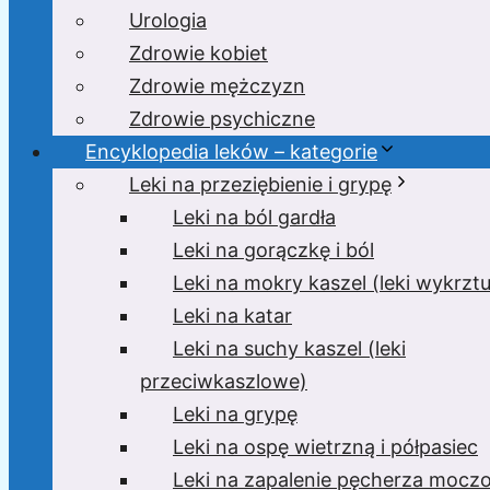
Urologia
Zdrowie kobiet
Zdrowie mężczyzn
Zdrowie psychiczne
Encyklopedia leków – kategorie
Leki na przeziębienie i grypę
Leki na ból gardła
Leki na gorączkę i ból
Leki na mokry kaszel (leki wykrzt
Leki na katar
Leki na suchy kaszel (leki
przeciwkaszlowe)
Leki na grypę
Leki na ospę wietrzną i półpasiec
Leki na zapalenie pęcherza moc