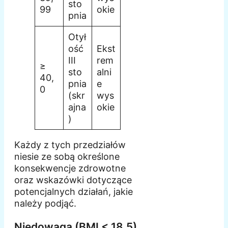
sto
99
okie
pnia
Otył
ość
Ekst
III
rem
≥
sto
alni
40,
pnia
e
0
(skr
wys
ajna
okie
)
Każdy z tych przedziałów
niesie ze sobą określone
konsekwencje zdrowotne
oraz wskazówki dotyczące
potencjalnych działań, jakie
należy podjąć.
Niedowaga (BMI < 18,5)