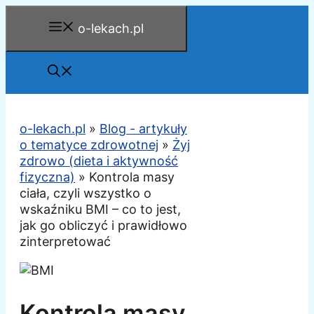
Przejdź
o-lekach.pl
do
treści
o-lekach.pl
»
Blog - artykuły
o tematyce zdrowotnej
»
Żyj
zdrowo (dieta i aktywność
fizyczna)
»
Kontrola masy
ciała, czyli wszystko o
wskaźniku BMI – co to jest,
jak go obliczyć i prawidłowo
zinterpretować
Kontrola masy