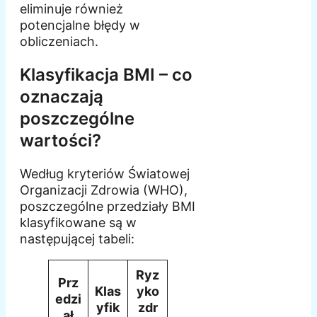
eliminuje również
potencjalne błędy w
obliczeniach.
Klasyfikacja BMI – co
oznaczają
poszczególne
wartości?
Według kryteriów Światowej
Organizacji Zdrowia (WHO),
poszczególne przedziały BMI
klasyfikowane są w
następującej tabeli:
Ryz
Prz
Klas
yko
edzi
yfik
zdr
ał