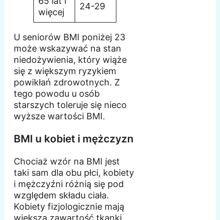
65 lat i
24-29
więcej
U seniorów BMI poniżej 23
może wskazywać na stan
niedożywienia, który wiąże
się z większym ryzykiem
powikłań zdrowotnych. Z
tego powodu u osób
starszych toleruje się nieco
wyższe wartości BMI.
BMI u kobiet i mężczyzn
Chociaż wzór na BMI jest
taki sam dla obu płci, kobiety
i mężczyźni różnią się pod
względem składu ciała.
Kobiety fizjologicznie mają
większą zawartość tkanki