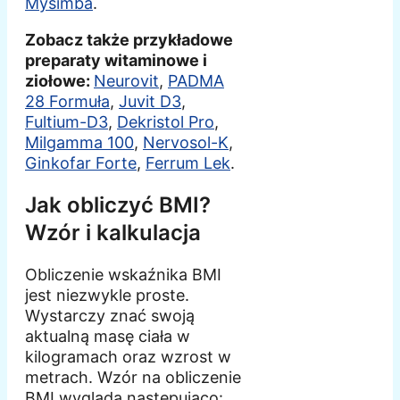
Mysimba
.
Zobacz także przykładowe
preparaty witaminowe i
ziołowe:
Neurovit
,
PADMA
28 Formuła
,
Juvit D3
,
Fultium-D3
,
Dekristol Pro
,
Milgamma 100
,
Nervosol-K
,
Ginkofar Forte
,
Ferrum Lek
.
Jak obliczyć BMI?
Wzór i kalkulacja
Obliczenie wskaźnika BMI
jest niezwykle proste.
Wystarczy znać swoją
aktualną masę ciała w
kilogramach oraz wzrost w
metrach. Wzór na obliczenie
BMI wygląda następująco: