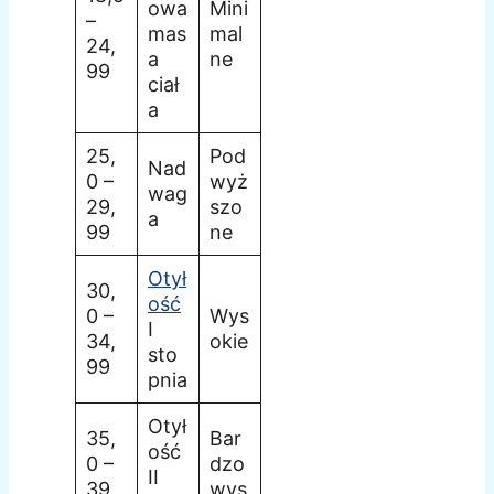
owa
Mini
–
mas
mal
24,
a
ne
99
ciał
a
25,
Pod
Nad
0 –
wyż
wag
29,
szo
a
99
ne
Otył
30,
ość
0 –
Wys
I
34,
okie
sto
99
pnia
Otył
35,
Bar
ość
0 –
dzo
II
39,
wys