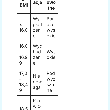
acja
owo
BMI
tne
Wy
Bar
<
głod
dzo
16,0
zeni
wys
e
okie
16,0
Wyc
–
hud
Wys
16,9
zeni
okie
9
e
17,0
Pod
Nie
–
wyż
dow
18,4
szo
aga
9
ne
Pra
widł
18,5