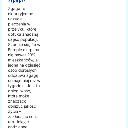
zgaga?
Zgaga to
nieprzyjemne
uczucie
pieczenia w
przełyku, które
dotyka znaczną
część populacji.
Szacuje się, że w
Europie cierpi na
nią nawet 20%
mieszkańców, a
jedna na dziesięć
osób dorosłych
odczuwa zgagę
co najmniej raz w
tygodniu. Jest to
dolegliwość,
która może
znacząco
obniżyć jakość
życia –
zakłócając sen,
utrudniając
codzienne