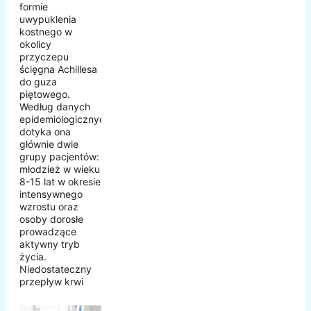
formie
uwypuklenia
kostnego w
okolicy
przyczepu
ścięgna Achillesa
do guza
piętowego.
Według danych
epidemiologicznych
dotyka ona
głównie dwie
grupy pacjentów:
młodzież w wieku
8-15 lat w okresie
intensywnego
wzrostu oraz
osoby dorosłe
prowadzące
aktywny tryb
życia.
Niedostateczny
przepływ krwi