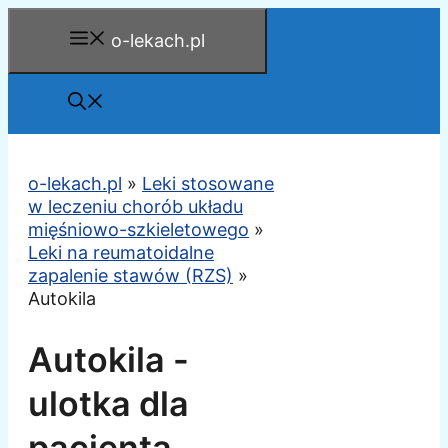
Przejdź
o-lekach.pl
do
treści
o-lekach.pl
»
Leki stosowane
w leczeniu chorób układu
mięśniowo-szkieletowego
»
Leki na reumatoidalne
zapalenie stawów (RZS)
»
Autokila
Autokila -
ulotka dla
pacjenta