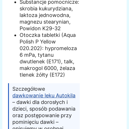
Substancje pomocnicze:
skrobia kukurydziana,
laktoza jednowodna,
magnezu stearynian,
Powidon K29-32
Otoczka tabletki (Aqua
Polish P Yellow
020.202): hypromeloza
6 mPa, tytanu
dwutlenek (E171), talk,
makrogol 6000, żelaza
tlenek żółty (E172)
Szczegółowe
dawkowanie leku Autokila
– dawki dla dorosłych i
dzieci, sposób podawania
oraz postępowanie przy
pominięciu dawki –
opisujemy w osobnej