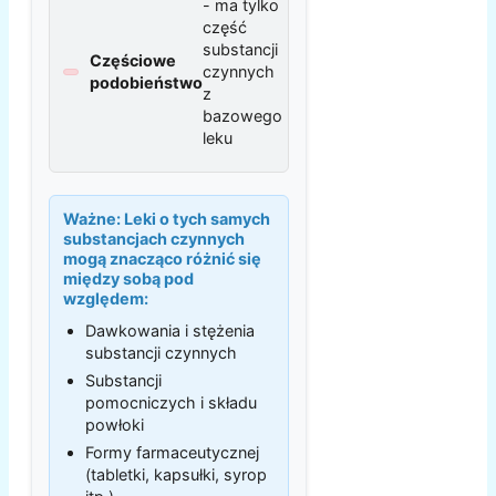
- ma tylko
część
substancji
Częściowe
czynnych
podobieństwo
z
bazowego
leku
Ważne:
Leki o tych samych
substancjach czynnych
mogą znacząco różnić się
między sobą pod
względem:
Dawkowania i stężenia
substancji czynnych
Substancji
pomocniczych i składu
powłoki
Formy farmaceutycznej
(tabletki, kapsułki, syrop