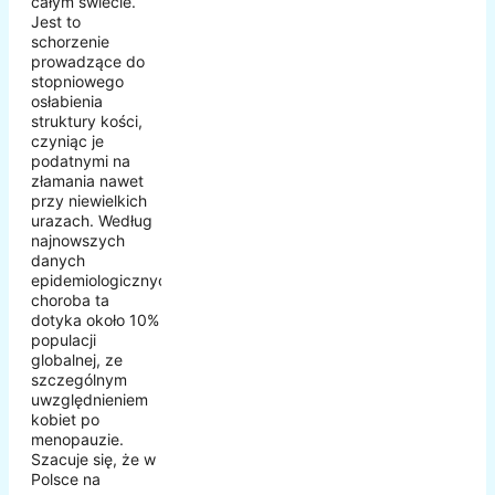
całym świecie.
Jest to
schorzenie
prowadzące do
stopniowego
osłabienia
struktury kości,
czyniąc je
podatnymi na
złamania nawet
przy niewielkich
urazach. Według
najnowszych
danych
epidemiologicznych,
choroba ta
dotyka około 10%
populacji
globalnej, ze
szczególnym
uwzględnieniem
kobiet po
menopauzie.
Szacuje się, że w
Polsce na