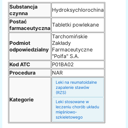
Substancja
Hydroksychlorochina
czynna
Postać
Tabletki powlekane
farmaceutyczna
Tarchomińskie
Podmiot
Zakłady
odpowiedzialny
Farmaceutyczne
"Polfa" S.A.
Kod ATC
P01BA02
Procedura
NAR
Leki na reumatoidalne
zapalenie stawów
(RZS)
Kategorie
Leki stosowane w
leczeniu chorób układu
mięśniowo-
szkieletowego