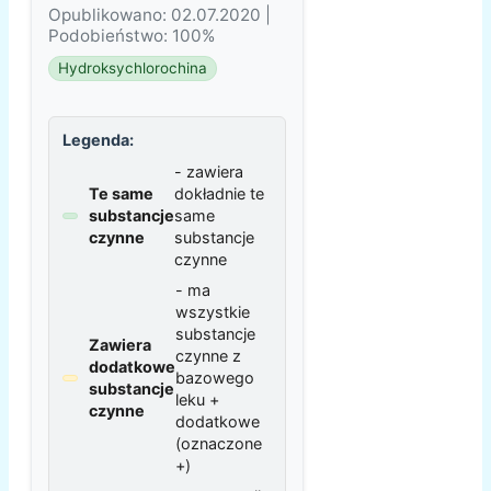
Opublikowano: 02.07.2020 |
Podobieństwo: 100%
Hydroksychlorochina
Legenda:
- zawiera
Te same
dokładnie te
substancje
same
czynne
substancje
czynne
- ma
wszystkie
substancje
Zawiera
czynne z
dodatkowe
bazowego
substancje
leku +
czynne
dodatkowe
(oznaczone
+)