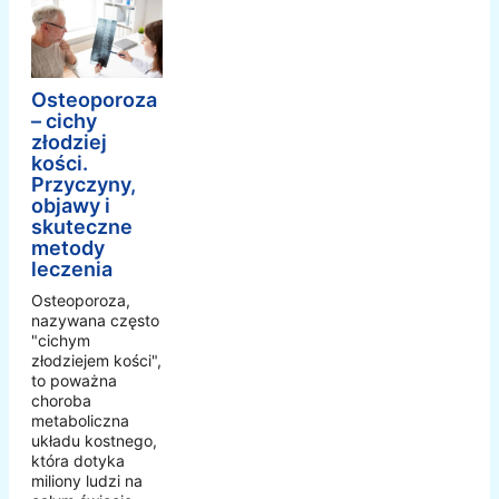
Osteoporoza
– cichy
złodziej
kości.
Przyczyny,
objawy i
skuteczne
metody
leczenia
Osteoporoza,
nazywana często
"cichym
złodziejem kości",
to poważna
choroba
metaboliczna
układu kostnego,
która dotyka
miliony ludzi na