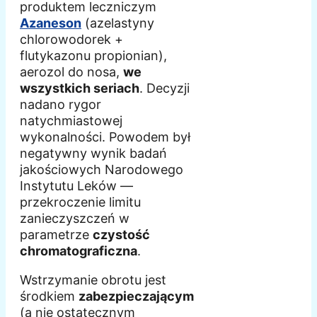
produktem leczniczym
Azaneson
(azelastyny
chlorowodorek +
flutykazonu propionian),
aerozol do nosa,
we
wszystkich seriach
. Decyzji
nadano rygor
natychmiastowej
wykonalności. Powodem był
negatywny wynik badań
jakościowych Narodowego
Instytutu Leków —
przekroczenie limitu
zanieczyszczeń w
parametrze
czystość
chromatograficzna
.
Wstrzymanie obrotu jest
środkiem
zabezpieczającym
(a nie ostatecznym