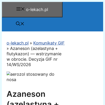
Przejdź
o-lekach.pl
do
treści
o-lekach.pl
»
Komunikaty GIF
»
Azaneson (azelastyna +
flutykazon) — wstrzymanie
w obrocie. Decyzja GIF nr
14/WS/2026
Azaneson
(azelastyna +