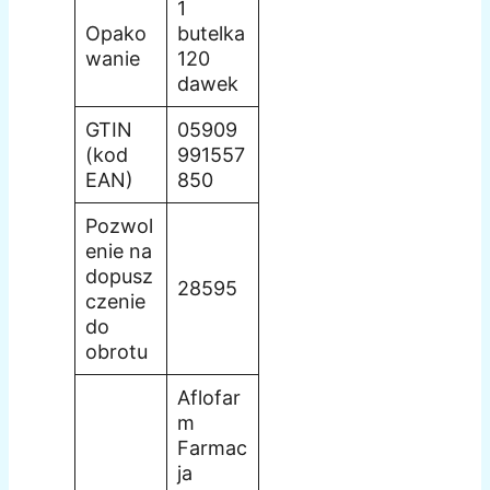
1
Opako
butelka
wanie
120
dawek
GTIN
05909
(kod
991557
EAN)
850
Pozwol
enie na
dopusz
28595
czenie
do
obrotu
Aflofar
m
Farmac
ja