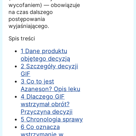
wycofaniem) — obowiązuje
na czas dalszego
postępowania
wyjaśniającego.
Spis treści
1 Dane produktu
objętego decyzją
2 Szczegóły decyzji
GIF
3 Co to jest
Azaneson? Opis leku
4 Dlaczego GIF
wstrzymał obrót?
Przyczyna decyzji
5 Chronologia sprawy
6 Co oznacza
wstrzymanie w