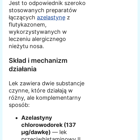
Jest to odpowiednik szeroko
stosowanych preparatów
łączących
azelastynę
z
flutykazonem,
wykorzystywanych w
leczeniu alergicznego
nieżytu nosa.
Skład i mechanizm
działania
Lek zawiera dwie substancje
czynne, które działają w
różny, ale komplementarny
sposób:
Azelastyny
chlorowodorek (137
µg/dawkę)
— lek
przeciwhistaminowy II