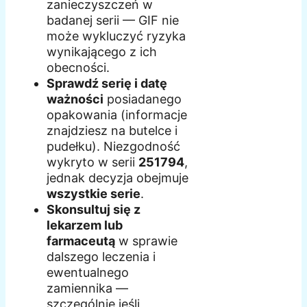
zanieczyszczeń w
badanej serii — GIF nie
może wykluczyć ryzyka
wynikającego z ich
obecności.
Sprawdź serię i datę
ważności
posiadanego
opakowania (informacje
znajdziesz na butelce i
pudełku). Niezgodność
wykryto w serii
251794
,
jednak decyzja obejmuje
wszystkie serie
.
Skonsultuj się z
lekarzem lub
farmaceutą
w sprawie
dalszego leczenia i
ewentualnego
zamiennika —
szczególnie jeśli