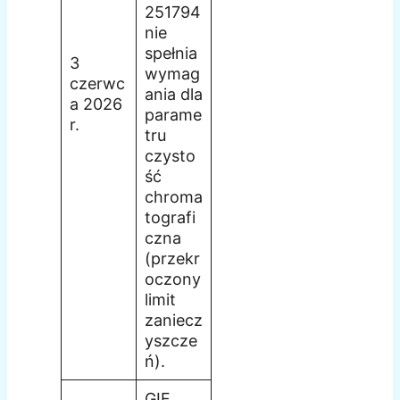
251794
nie
spełnia
3
wymag
czerwc
ania dla
a 2026
parame
r.
tru
czysto
ść
chroma
tografi
czna
(przekr
oczony
limit
zaniecz
yszcze
ń).
GIF