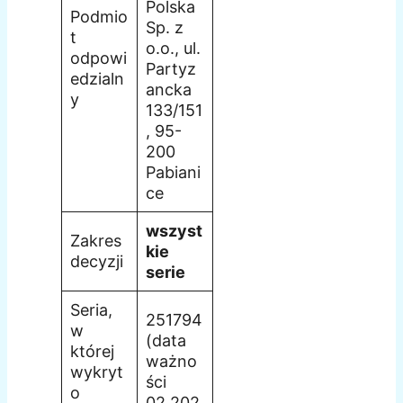
Polska
Podmio
Sp. z
t
o.o., ul.
odpowi
Partyz
edzialn
ancka
y
133/151
, 95-
200
Pabiani
ce
wszyst
Zakres
kie
decyzji
serie
Seria,
251794
w
(data
której
ważno
wykryt
ści
o
02.202