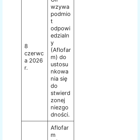
wzywa
podmio
t
odpowi
edzialn
y
8
(Aflofar
czerwc
m) do
a 2026
ustosu
r.
nkowa
nia się
do
stwierd
zonej
niezgo
dności.
Aflofar
m