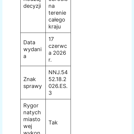
decyzji
na
terenie
całego
kraju
17
Data
czerwc
wydani
a 2026
a
r.
NNJ.54
Znak
52.18.2
sprawy
026.ES.
3
Rygor
natych
miasto
Tak
wej
wykon