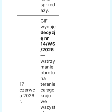
sprzed
aży.
GIF
wydaje
decyzj
ę nr
14/WS
/2026
—
wstrzy
manie
obrotu
na
17
terenie
czerwc
całego
a 2026
kraju
r.
we
wszyst