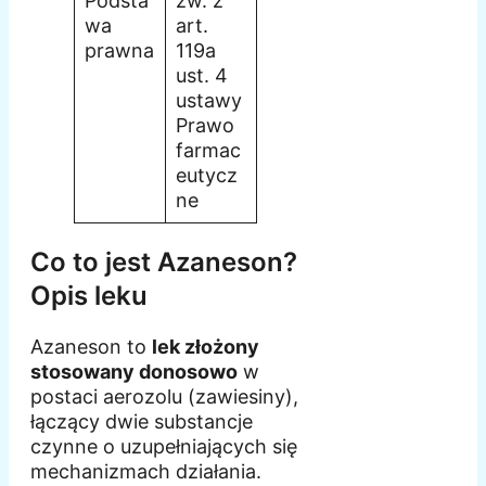
Podsta
zw. z
wa
art.
prawna
119a
ust. 4
ustawy
Prawo
farmac
eutycz
ne
Co to jest Azaneson?
Opis leku
Azaneson to
lek złożony
stosowany donosowo
w
postaci aerozolu (zawiesiny),
łączący dwie substancje
czynne o uzupełniających się
mechanizmach działania.