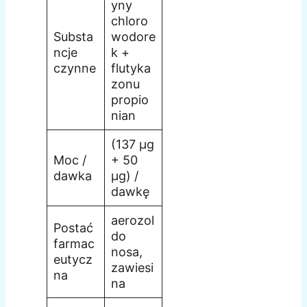
yny
chloro
Substa
wodore
ncje
k +
czynne
flutyka
zonu
propio
nian
(137 µg
Moc /
+ 50
dawka
µg) /
dawkę
aerozol
Postać
do
farmac
nosa,
eutycz
zawiesi
na
na