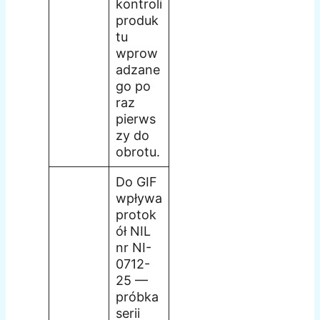
kontroli
produk
tu
wprow
adzane
go po
raz
pierws
zy do
obrotu.
Do GIF
wpływa
protok
ół NIL
nr NI-
0712-
25 —
próbka
serii