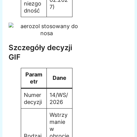
niezgo
7)
dność
Szczegóły decyzji
GIF
Param
Dane
etr
Numer
14/WS/
decyzji
2026
Wstrzy
manie
w
Rodzaj
obrocie