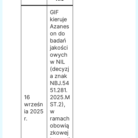
GIF
kieruje
Azanes
on do
badań
jakości
owych
w NIL
(decyzj
a znak
NBJ.54
51.281.
16
2025.M
wrześn
ST.2),
ia 2025
w
r.
ramach
obowią
zkowej