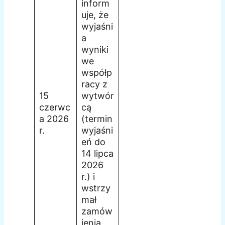
inform
uje, że
wyjaśni
a
wyniki
we
współp
racy z
15
wytwór
czerwc
cą
a 2026
(termin
r.
wyjaśni
eń do
14 lipca
2026
r.) i
wstrzy
mał
zamów
ienia