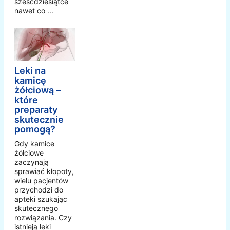
sześćdziesiątce
nawet co ...
Leki na
kamicę
żółciową –
które
preparaty
skutecznie
pomogą?
Gdy kamice
żółciowe
zaczynają
sprawiać kłopoty,
wielu pacjentów
przychodzi do
apteki szukając
skutecznego
rozwiązania. Czy
istnieją leki