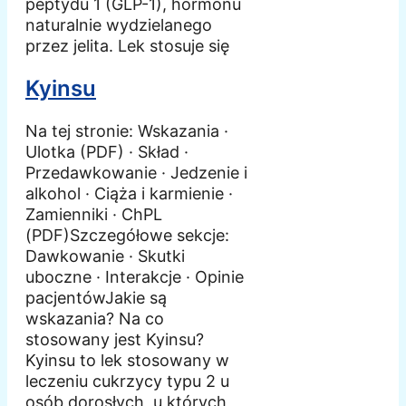
peptydu 1 (GLP-1), hormonu
naturalnie wydzielanego
przez jelita. Lek stosuje się
Kyinsu
Na tej stronie: Wskazania ·
Ulotka (PDF) · Skład ·
Przedawkowanie · Jedzenie i
alkohol · Ciąża i karmienie ·
Zamienniki · ChPL
(PDF)Szczegółowe sekcje:
Dawkowanie · Skutki
uboczne · Interakcje · Opinie
pacjentówJakie są
wskazania? Na co
stosowany jest Kyinsu?
Kyinsu to lek stosowany w
leczeniu cukrzycy typu 2 u
osób dorosłych, u których