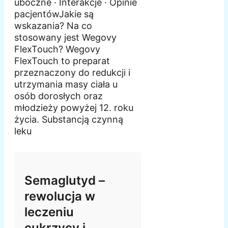
uboczne · Interakcje · Opinie
pacjentówJakie są
wskazania? Na co
stosowany jest Wegovy
FlexTouch? Wegovy
FlexTouch to preparat
przeznaczony do redukcji i
utrzymania masy ciała u
osób dorosłych oraz
młodzieży powyżej 12. roku
życia. Substancją czynną
leku
Semaglutyd –
rewolucja w
leczeniu
cukrzycy i