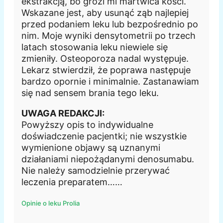
ekstrakcją, bo grozi mi martwica kości.
Wskazane jest, aby usunąć ząb najlepiej
przed podaniem leku lub bezpośrednio po
nim. Moje wyniki densytometrii po trzech
latach stosowania leku niewiele się
zmieniły. Osteoporoza nadal występuje.
Lekarz stwierdził, że poprawa następuje
bardzo opornie i minimalnie. Zastanawiam
się nad sensem brania tego leku.
UWAGA REDAKCJI:
Powyższy opis to indywidualne
doświadczenie pacjentki; nie wszystkie
wymienione objawy są uznanymi
działaniami niepożądanymi denosumabu.
Nie należy samodzielnie przerywać
leczenia preparatem……
Opinie o leku Prolia