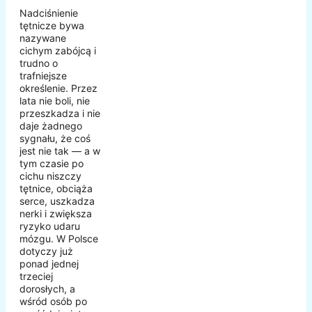
Nadciśnienie
tętnicze bywa
nazywane
cichym zabójcą i
trudno o
trafniejsze
określenie. Przez
lata nie boli, nie
przeszkadza i nie
daje żadnego
sygnału, że coś
jest nie tak — a w
tym czasie po
cichu niszczy
tętnice, obciąża
serce, uszkadza
nerki i zwiększa
ryzyko udaru
mózgu. W Polsce
dotyczy już
ponad jednej
trzeciej
dorosłych, a
wśród osób po