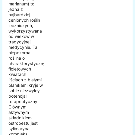
marianum) to
jedna z
najbardziej
cenionych roślin
leczniczych,
wykorzystywana
od wieków w
tradycyjnej
medycynie. Ta
niepozorna
roślina o
charakterystycznych
fioletowych
kwiatach i
liściach z białymi
plamkami kryje w
sobie niezwykły
potencjał
terapeutyczny.
Głównym
aktywnym
składnikiem
ostropestu jest
sylimaryna -
kompleks