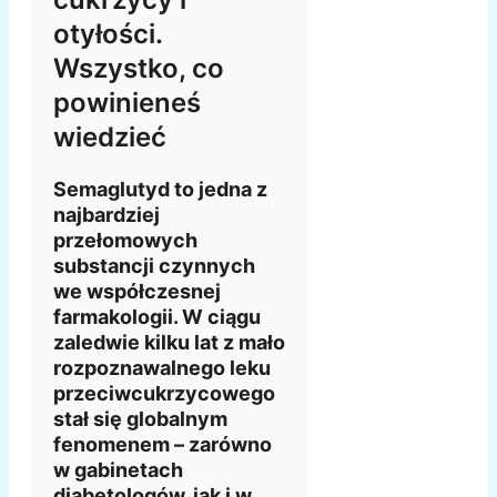
otyłości.
Wszystko, co
powinieneś
wiedzieć
Semaglutyd to jedna z
najbardziej
przełomowych
substancji czynnych
we współczesnej
farmakologii. W ciągu
zaledwie kilku lat z mało
rozpoznawalnego leku
przeciwcukrzycowego
stał się globalnym
fenomenem – zarówno
w gabinetach
diabetologów, jak i w