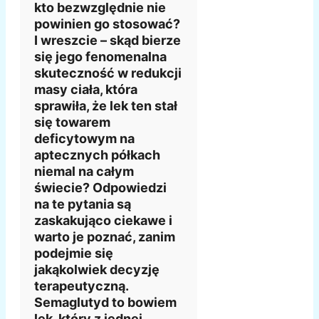
kto bezwzględnie nie
powinien go stosować?
I wreszcie – skąd bierze
się jego fenomenalna
skuteczność w redukcji
masy ciała, która
sprawiła, że lek ten stał
się towarem
deficytowym na
aptecznych półkach
niemal na całym
świecie? Odpowiedzi
na te pytania są
zaskakująco ciekawe i
warto je poznać, zanim
podejmie się
jakąkolwiek decyzję
terapeutyczną.
Semaglutyd to bowiem
lek, który z jednej