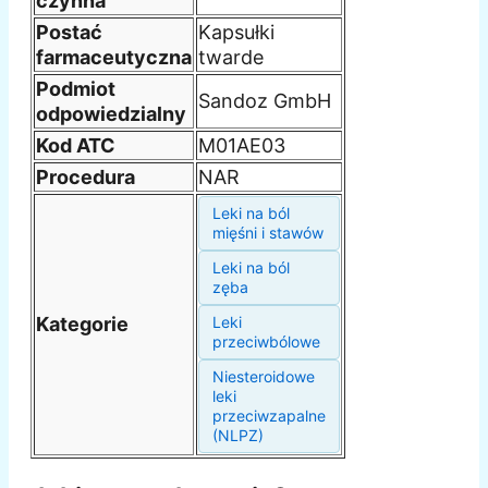
czynna
Postać
Kapsułki
farmaceutyczna
twarde
Podmiot
Sandoz GmbH
odpowiedzialny
Kod ATC
M01AE03
Procedura
NAR
Leki na ból
mięśni i stawów
Leki na ból
zęba
Kategorie
Leki
przeciwbólowe
Niesteroidowe
leki
przeciwzapalne
(NLPZ)