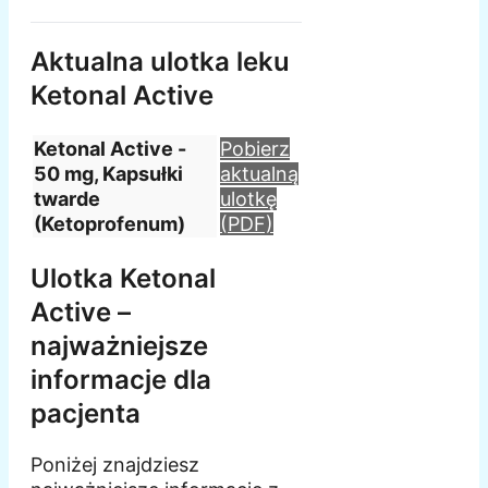
Aktualna ulotka leku
Ketonal Active
Ketonal Active -
Pobierz
50 mg, Kapsułki
aktualną
twarde
ulotkę
(Ketoprofenum)
(PDF)
Ulotka Ketonal
Active –
najważniejsze
informacje dla
pacjenta
Poniżej znajdziesz