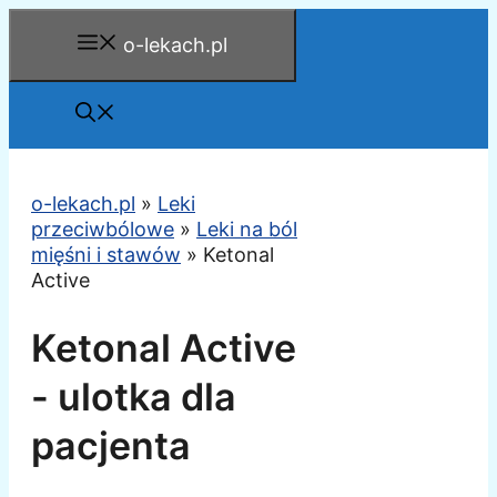
Przejdź
o-lekach.pl
do
treści
o-lekach.pl
»
Leki
przeciwbólowe
»
Leki na ból
mięśni i stawów
»
Ketonal
Active
Ketonal Active
- ulotka dla
pacjenta