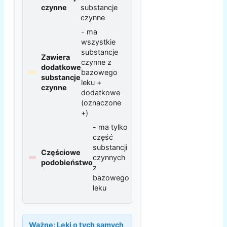
czynne
substancje
czynne
- ma
wszystkie
substancje
Zawiera
czynne z
dodatkowe
bazowego
substancje
leku +
czynne
dodatkowe
(oznaczone
+)
- ma tylko
część
substancji
Częściowe
czynnych
podobieństwo
z
bazowego
leku
Ważne:
Leki o tych samych