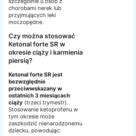
szczególnie u osób z
chorobami nerek lub
przyjmujących leki
moczopędne.
Czy można stosować
Ketonal forte SR w
okresie ciąży i karmienia
piersią?
Ketonal forte SR jest
bezwzględnie
przeciwwskazany w
ostatnich 3 miesiącach
ciąży
(trzeci trymestr).
Stosowanie ketoprofenu w
tym okresie może
zaszkodzić nienarodzonemu
dziecku, powodując: