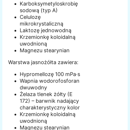
Karboksymetyloskrobię
sodową (typ A)
Celulozę
mikrokrystaliczną
Laktozę jednowodną
Krzemionkę koloidalną
uwodnioną
Magnezu stearynian
Warstwa jasnożółta zawiera:
Hypromellozę 100 mPa·s
Wapnia wodorofosforan
dwuwodny
Żelaza tlenek żółty (E
172) – barwnik nadający
charakterystyczny kolor
Krzemionkę koloidalną
uwodnioną
Magnezu stearynian