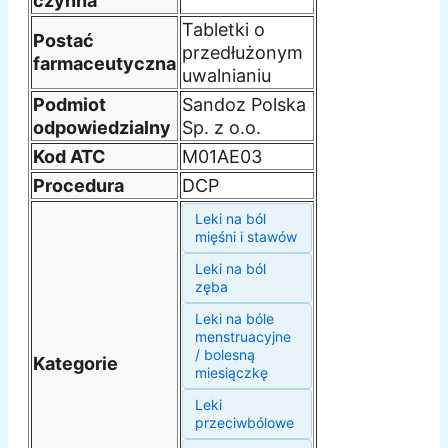
czynna
Tabletki o
Postać
przedłużonym
farmaceutyczna
uwalnianiu
Podmiot
Sandoz Polska
odpowiedzialny
Sp. z o.o.
Kod ATC
M01AE03
Procedura
DCP
Leki na ból
mięśni i stawów
Leki na ból
zęba
Leki na bóle
menstruacyjne
/ bolesną
Kategorie
miesiączkę
Leki
przeciwbólowe