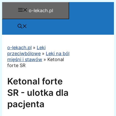
Przejdź
o-lekach.pl
do
treści
o-lekach.pl
»
Leki
przeciwbólowe
»
Leki na ból
mięśni i stawów
»
Ketonal
forte SR
Ketonal forte
SR - ulotka dla
pacjenta