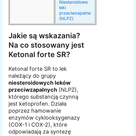
Niesteroidowe
leki
przeciwzapalne
(NLPZ)
Jakie są wskazania?
Na co stosowany jest
Ketonal forte SR?
Ketonal forte SR to lek
należący do grupy
niesteroidowych leków
przeciwzapalnych
(NLPZ),
którego substancją czynną
jest ketoprofen. Działa
poprzez hamowanie
enzymów cyklooksygenazy
(COX-1 i COX-2), które
odpowiadają za syntezę