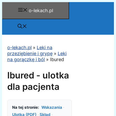
Przejdź
o-lekach.pl
do
treści
o-lekach.pl
»
Leki na
przeziębienie i grypę
»
Leki
na gorączkę i ból
»
Ibured
Ibured - ulotka
dla pacjenta
Na tej stronie:
Wskazania
·
Ulotka (PDF)
·
Skład
·