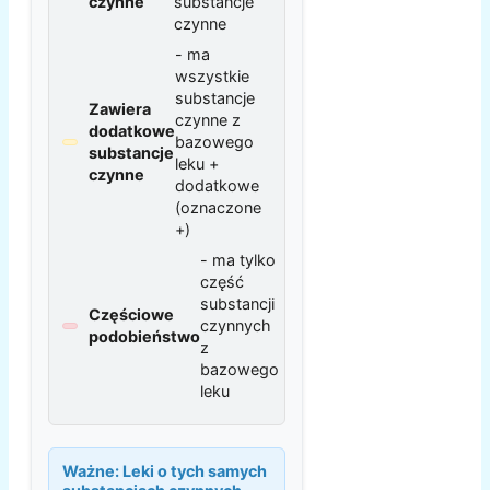
czynne
substancje
czynne
- ma
wszystkie
substancje
Zawiera
czynne z
dodatkowe
bazowego
substancje
leku +
czynne
dodatkowe
(oznaczone
+)
- ma tylko
część
substancji
Częściowe
czynnych
podobieństwo
z
bazowego
leku
Ważne:
Leki o tych samych