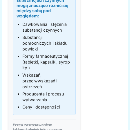
substancjach czynnych
mogą znacząco różnić się
między sobą pod
względem:
Dawkowania i stężenia
substancji czynnych
Substancji
pomocniczych i składu
powłoki
Formy farmaceutycznej
(tabletki, kapsułki, syrop
itp.)
Wskazań,
przeciwwskazań i
ostrzeżeń
Producenta i procesu
wytwarzania
Ceny i dostępności
Przed zastosowaniem
jakiegokolwiek leku zawsze