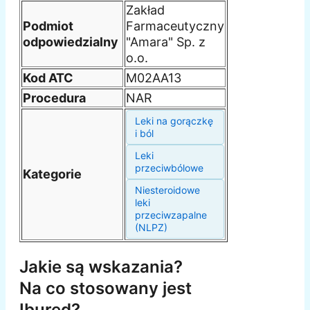
Zakład
Podmiot
Farmaceutyczny
odpowiedzialny
"Amara" Sp. z
o.o.
Kod ATC
M02AA13
Procedura
NAR
Leki na gorączkę
i ból
Leki
przeciwbólowe
Kategorie
Niesteroidowe
leki
przeciwzapalne
(NLPZ)
Jakie są wskazania?
Na co stosowany jest
Ibured?