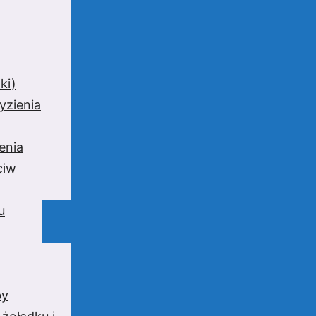
ki)
yzienia
enia
ciw
u
by