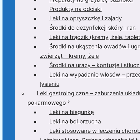
Produkty na odciski
Leki na opryszczkę i zajady
Środki do dezynfekcji skóry i ran
Leki na trądzik (kremy, żele, tablet
Środki na ukąszenia owadów i ugr
zwierząt – kremy, żele
Środki na urazy – kontuzje i stłucz
Leki na wypadanie włosów – prze
łysieniu
Leki gastrologiczne – zaburzenia układ
pokarmowego
Leki na biegunkę
Leki na ból brzucha
Leki stosowane w leczeniu choro