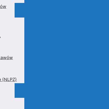
wów
,
stawów
e (NLPZ)