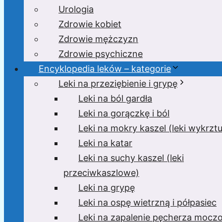
Urologia
Zdrowie kobiet
Zdrowie mężczyzn
Zdrowie psychiczne
Encyklopedia leków – kategorie
Leki na przeziębienie i grypę
Leki na ból gardła
Leki na gorączkę i ból
Leki na mokry kaszel (leki wykrzt
Leki na katar
Leki na suchy kaszel (leki
przeciwkaszlowe)
Leki na grypę
Leki na ospę wietrzną i półpasiec
Leki na zapalenie pęcherza moc