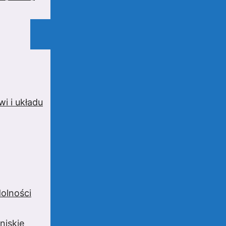
i i układu
olności
niskie