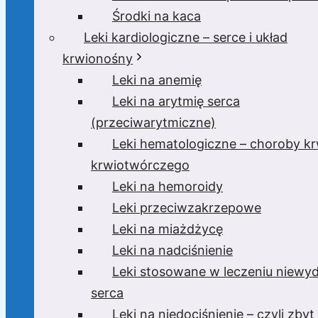
Środki na kaca
Leki kardiologiczne – serce i układ
krwionośny
Leki na anemię
Leki na arytmię serca
(przeciwarytmiczne)
Leki hematologiczne – choroby krw
krwiotwórczego
Leki na hemoroidy
Leki przeciwzakrzepowe
Leki na miażdżycę
Leki na nadciśnienie
Leki stosowane w leczeniu niewyd
serca
Leki na niedociśnienie – czyli zbyt 