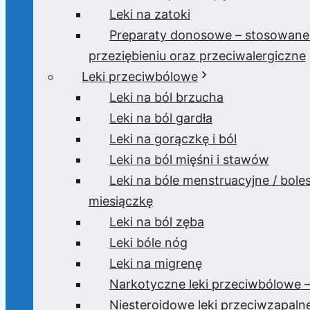
Leki na zatoki
Preparaty donosowe – stosowane
przeziębieniu oraz przeciwalergiczne
Leki przeciwbólowe
Leki na ból brzucha
Leki na ból gardła
Leki na gorączkę i ból
Leki na ból mięśni i stawów
Leki na bóle menstruacyjne / bole
miesiączkę
Leki na ból zęba
Leki bóle nóg
Leki na migrenę
Narkotyczne leki przeciwbólowe –
Niesteroidowe leki przeciwzapaln