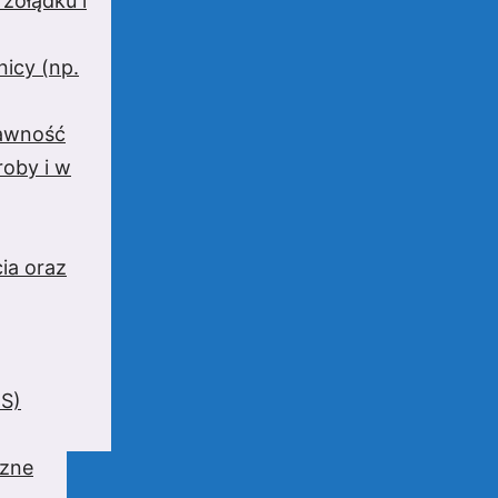
 żołądku i
nicy (np.
rawność
oby i w
ia oraz
BS)
czne