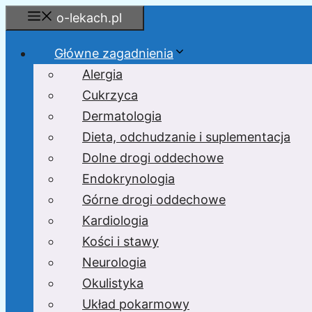
Przejdź
o-lekach.pl
do
treści
Główne zagadnienia
Alergia
Cukrzyca
Dermatologia
Dieta, odchudzanie i suplementacja
Dolne drogi oddechowe
Endokrynologia
Górne drogi oddechowe
Kardiologia
Kości i stawy
Neurologia
Okulistyka
Układ pokarmowy