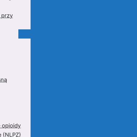
 przy
sną
 opioidy
e (NLPZ)