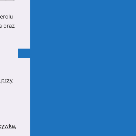
erolu
a oraz
 przy
u
rzywka,