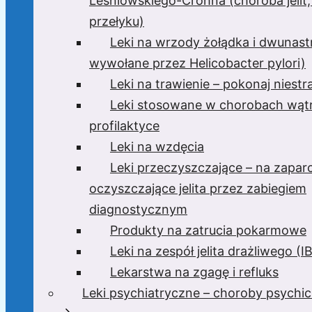
Leśniowskiego-Crohna (choroba jelit,
przełyku)
Leki na wrzody żołądka i dwunast
wywołane przez Helicobacter pylori)
Leki na trawienie – pokonaj niest
Leki stosowane w chorobach wątr
profilaktyce
Leki na wzdęcia
Leki przeczyszczające – na zaparc
oczyszczające jelita przez zabiegiem
diagnostycznym
Produkty na zatrucia pokarmowe
Leki na zespół jelita drażliwego (I
Lekarstwa na zgagę i refluks
Leki psychiatryczne – choroby psychi