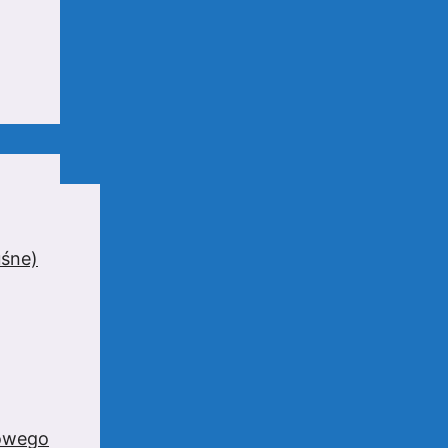
uśne)
zowego