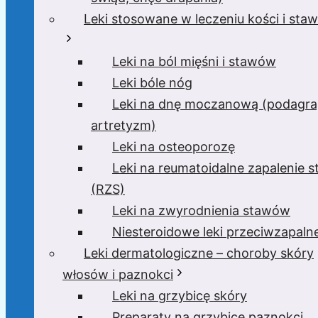
Leki stosowane w leczeniu kości i sta
Leki na ból mięśni i stawów
Leki bóle nóg
Leki na dnę moczanową (podagra
artretyzm)
Leki na osteoporozę
Leki na reumatoidalne zapalenie 
(RZS)
Leki na zwyrodnienia stawów
Niesteroidowe leki przeciwzapaln
Leki dermatologiczne – choroby skóry
włosów i paznokci
Leki na grzybicę skóry
Preparaty na grzybicę paznokci