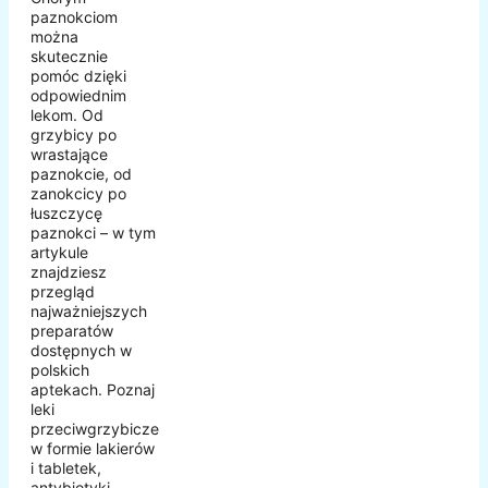
paznokciom
można
skutecznie
pomóc dzięki
odpowiednim
lekom. Od
grzybicy po
wrastające
paznokcie, od
zanokcicy po
łuszczycę
paznokci – w tym
artykule
znajdziesz
przegląd
najważniejszych
preparatów
dostępnych w
polskich
aptekach. Poznaj
leki
przeciwgrzybicze
w formie lakierów
i tabletek,
antybiotyki