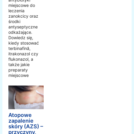
miejscowe do
leczenia
zanokcicy oraz
środki
antyseptyczne
odkażające.
Dowiedz się,
kiedy stosować
terbinafină,
itrakonazol czy
flukonazol, a
także jakie
preparaty
miejscowe
Atopowe
zapalenie
skóry (AZS) –
przyczyny,