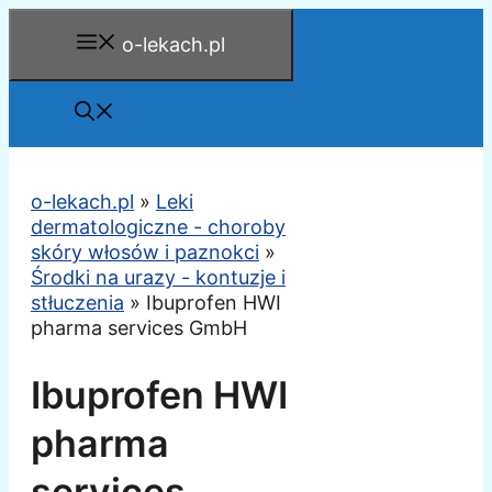
Przejdź
o-lekach.pl
do
treści
o-lekach.pl
»
Leki
dermatologiczne - choroby
skóry włosów i paznokci
»
Środki na urazy - kontuzje i
stłuczenia
»
Ibuprofen HWI
pharma services GmbH
Ibuprofen HWI
pharma
services