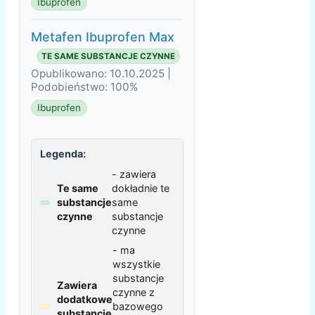
Ibuprofen
Metafen Ibuprofen Max
TE SAME SUBSTANCJE CZYNNE
Opublikowano: 10.10.2025 |
Podobieństwo: 100%
Ibuprofen
Legenda:
- zawiera
Te same
dokładnie te
substancje
same
czynne
substancje
czynne
- ma
wszystkie
substancje
Zawiera
czynne z
dodatkowe
bazowego
substancje