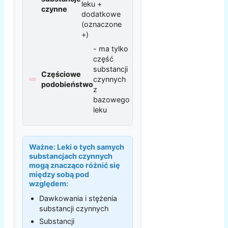
leku +
czynne
dodatkowe
(oznaczone
+)
- ma tylko
część
substancji
Częściowe
czynnych
podobieństwo
z
bazowego
leku
Ważne:
Leki o tych samych
substancjach czynnych
mogą znacząco różnić się
między sobą pod
względem:
Dawkowania i stężenia
substancji czynnych
Substancji