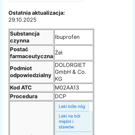
Ostatnia aktualizacja:
29.10.2025
Substancja
Ibuprofen
czynna
Postać
Żel
farmaceutyczna
DOLORGIET
Podmiot
GmbH & Co.
odpowiedzialny
KG
Kod ATC
M02AA13
Procedura
DCP
Leki bóle nóg
Leki na ból
mięśni i
stawów