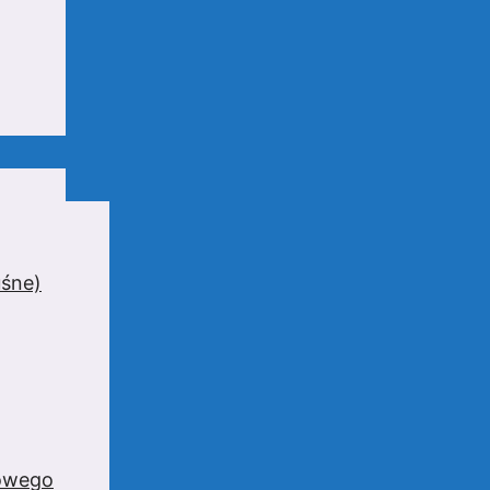
uśne)
zowego