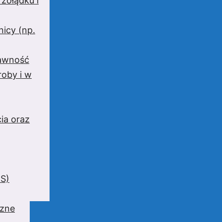
 żołądku i
nicy (np.
rawność
oby i w
ia oraz
BS)
czne