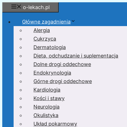
Przejdź
o-lekach.pl
do
treści
Główne zagadnienia
Alergia
Cukrzyca
Dermatologia
Dieta, odchudzanie i suplementacja
Dolne drogi oddechowe
Endokrynologia
Górne drogi oddechowe
Kardiologia
Kości i stawy
Neurologia
Okulistyka
Układ pokarmowy