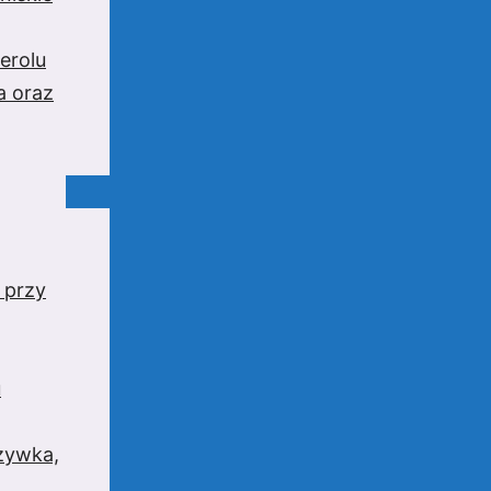
erolu
a oraz
 przy
u
rzywka,