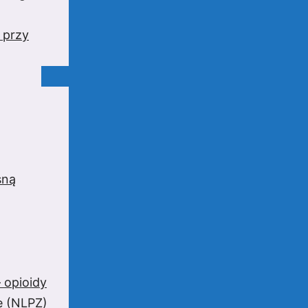
 przy
sną
 opioidy
e (NLPZ)