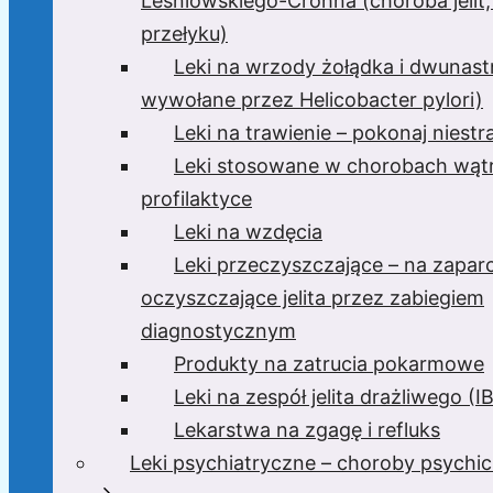
Leśniowskiego-Crohna (choroba jelit,
przełyku)
Leki na wrzody żołądka i dwunast
wywołane przez Helicobacter pylori)
Leki na trawienie – pokonaj niest
Leki stosowane w chorobach wątr
profilaktyce
Leki na wzdęcia
Leki przeczyszczające – na zaparc
oczyszczające jelita przez zabiegiem
diagnostycznym
Produkty na zatrucia pokarmowe
Leki na zespół jelita drażliwego (I
Lekarstwa na zgagę i refluks
Leki psychiatryczne – choroby psychi