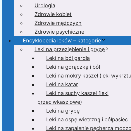
Urologia
Zdrowie kobiet
Zdrowie mężczyzn
Zdrowie psychiczne
Encyklopedia leków – kategorie
Leki na przeziębienie i grypę
Leki na ból gardła
Leki na gorączkę i ból
Leki na mokry kaszel (leki wykrzt
Leki na katar
Leki na suchy kaszel (leki
przeciwkaszlowe)
Leki na grypę
Leki na ospę wietrzną i półpasiec
Leki na zapalenie pęcherza moc