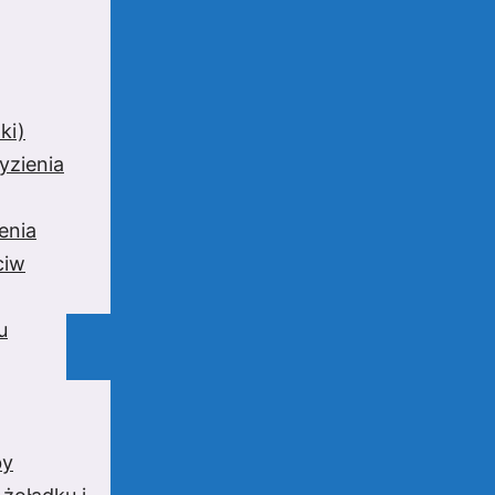
ki)
yzienia
enia
ciw
u
by