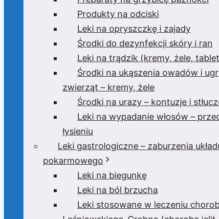
Produkty na odciski
Leki na opryszczkę i zajady
Środki do dezynfekcji skóry i ran
Leki na trądzik (kremy, żele, tablet
Środki na ukąszenia owadów i ugr
zwierząt – kremy, żele
Środki na urazy – kontuzje i stłucz
Leki na wypadanie włosów – prze
łysieniu
Leki gastrologiczne – zaburzenia układ
pokarmowego
Leki na biegunkę
Leki na ból brzucha
Leki stosowane w leczeniu choro