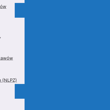
wów
,
stawów
e (NLPZ)