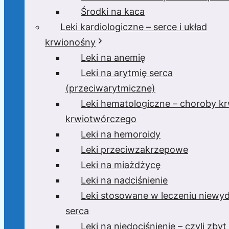
Środki na kaca
Leki kardiologiczne – serce i układ
krwionośny
Leki na anemię
Leki na arytmię serca
(przeciwarytmiczne)
Leki hematologiczne – choroby krw
krwiotwórczego
Leki na hemoroidy
Leki przeciwzakrzepowe
Leki na miażdżycę
Leki na nadciśnienie
Leki stosowane w leczeniu niewyd
serca
Leki na niedociśnienie – czyli zbyt 