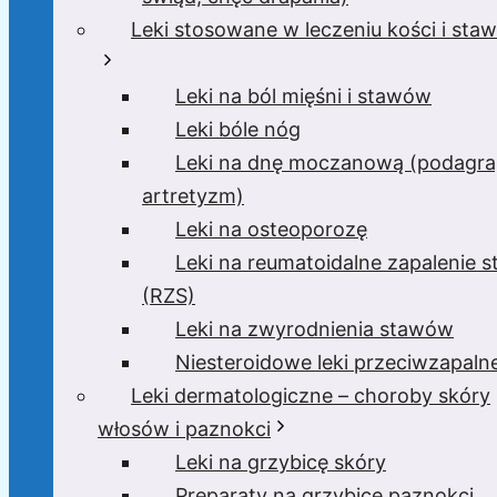
Leki stosowane w leczeniu kości i sta
Leki na ból mięśni i stawów
Leki bóle nóg
Leki na dnę moczanową (podagra
artretyzm)
Leki na osteoporozę
Leki na reumatoidalne zapalenie 
(RZS)
Leki na zwyrodnienia stawów
Niesteroidowe leki przeciwzapaln
Leki dermatologiczne – choroby skóry
włosów i paznokci
Leki na grzybicę skóry
Preparaty na grzybicę paznokci