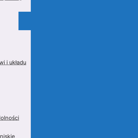
i i układu
olności
niskie