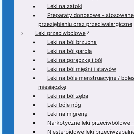
Leki na zatoki
Preparaty donosowe – stosowane
przeziębieniu oraz przeciwalergiczne
Leki przeciwbólowe
Leki na ból brzucha
Leki na ból gardła
Leki na gorączkę i ból
Leki na ból mięśni i stawów
Leki na bóle menstruacyjne / bole
miesiączkę
Leki na ból zęba
Leki bóle nóg
Leki na migrenę
Narkotyczne leki przeciwbólowe –
Niesteroidowe leki przeciwzapaln