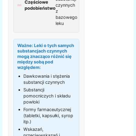
Częściowe
czynnych
podobieństwo
z
bazowego
leku
Ważne:
Leki o tych samych
substancjach czynnych
mogą znacząco różnić się
między sobą pod
względem:
Dawkowania i stężenia
substancji czynnych
Substancji
pomocniczych i składu
powłoki
Formy farmaceutycznej
(tabletki, kapsułki, syrop
itp.)
Wskazań,
przeciwwskazań i