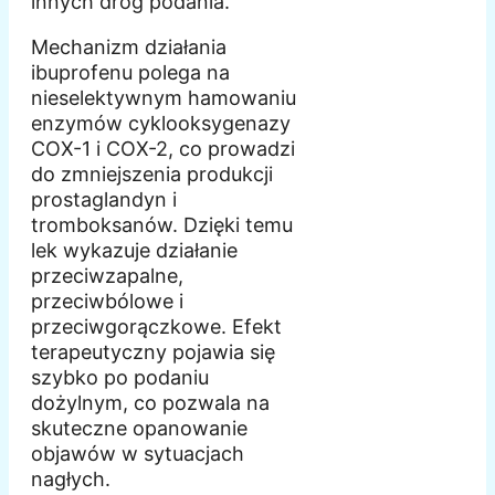
innych dróg podania.
Mechanizm działania
ibuprofenu polega na
nieselektywnym hamowaniu
enzymów cyklooksygenazy
COX-1 i COX-2, co prowadzi
do zmniejszenia produkcji
prostaglandyn i
tromboksanów. Dzięki temu
lek wykazuje działanie
przeciwzapalne,
przeciwbólowe i
przeciwgorączkowe. Efekt
terapeutyczny pojawia się
szybko po podaniu
dożylnym, co pozwala na
skuteczne opanowanie
objawów w sytuacjach
nagłych.