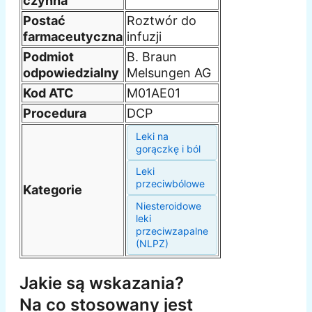
czynna
Postać
Roztwór do
farmaceutyczna
infuzji
Podmiot
B. Braun
odpowiedzialny
Melsungen AG
Kod ATC
M01AE01
Procedura
DCP
Leki na
gorączkę i ból
Leki
przeciwbólowe
Kategorie
Niesteroidowe
leki
przeciwzapalne
(NLPZ)
Jakie są wskazania?
Na co stosowany jest