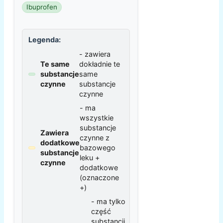
Ibuprofen
Legenda:
- zawiera
Te same
dokładnie te
substancje
same
czynne
substancje
czynne
- ma
wszystkie
substancje
Zawiera
czynne z
dodatkowe
bazowego
substancje
leku +
czynne
dodatkowe
(oznaczone
+)
- ma tylko
część
substancji