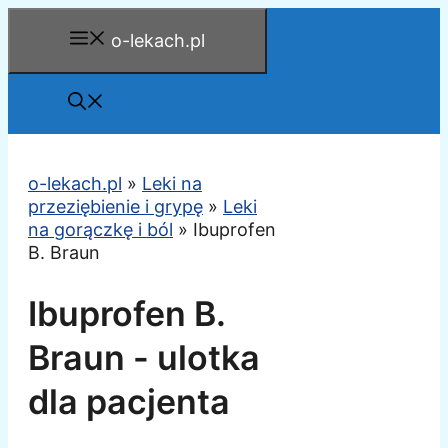
Przejdź
o-lekach.pl
do
treści
o-lekach.pl
»
Leki na
przeziębienie i grypę
»
Leki
na gorączkę i ból
»
Ibuprofen
B. Braun
Ibuprofen B.
Braun - ulotka
dla pacjenta