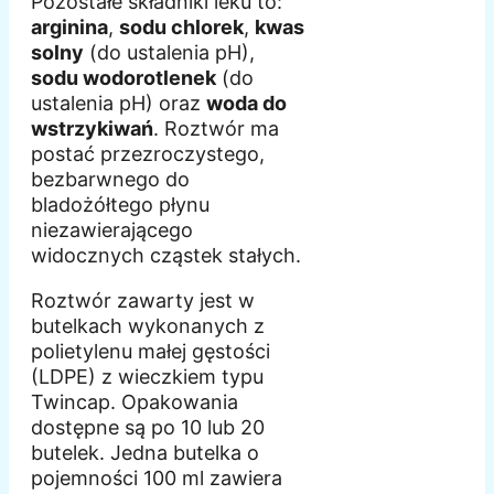
Pozostałe składniki leku to:
arginina
,
sodu chlorek
,
kwas
solny
(do ustalenia pH),
sodu wodorotlenek
(do
ustalenia pH) oraz
woda do
wstrzykiwań
. Roztwór ma
postać przezroczystego,
bezbarwnego do
bladożółtego płynu
niezawierającego
widocznych cząstek stałych.
Roztwór zawarty jest w
butelkach wykonanych z
polietylenu małej gęstości
(LDPE) z wieczkiem typu
Twincap. Opakowania
dostępne są po 10 lub 20
butelek. Jedna butelka o
pojemności 100 ml zawiera