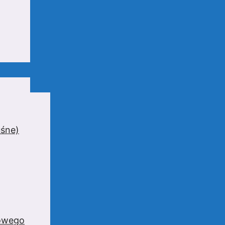
uśne)
zowego