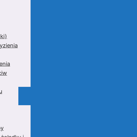
ki)
yzienia
enia
ciw
u
by