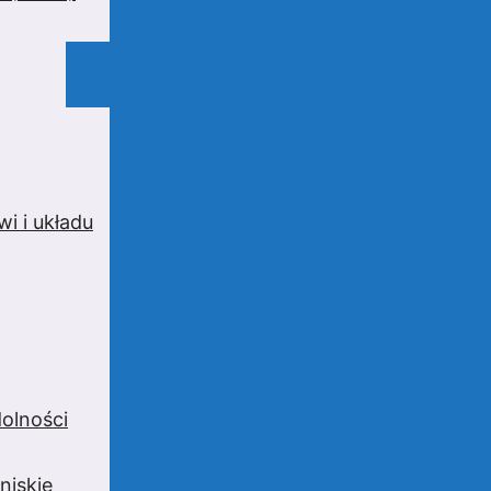
i i układu
olności
niskie