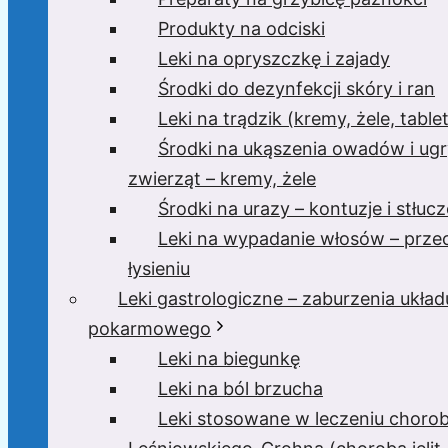
Produkty na odciski
Leki na opryszczkę i zajady
Środki do dezynfekcji skóry i ran
Leki na trądzik (kremy, żele, tablet
Środki na ukąszenia owadów i ugr
zwierząt – kremy, żele
Środki na urazy – kontuzje i stłucz
Leki na wypadanie włosów – prze
łysieniu
Leki gastrologiczne – zaburzenia układ
pokarmowego
Leki na biegunkę
Leki na ból brzucha
Leki stosowane w leczeniu choro