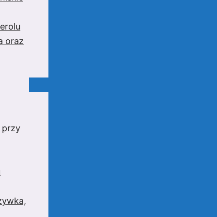
erolu
a oraz
 przy
u
rzywka,