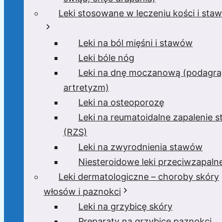
Leki stosowane w leczeniu kości i sta
Leki na ból mięśni i stawów
Leki bóle nóg
Leki na dnę moczanową (podagra
artretyzm)
Leki na osteoporozę
Leki na reumatoidalne zapalenie 
(RZS)
Leki na zwyrodnienia stawów
Niesteroidowe leki przeciwzapaln
Leki dermatologiczne – choroby skóry
włosów i paznokci
Leki na grzybicę skóry
Preparaty na grzybicę paznokci