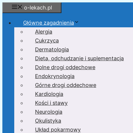
Przejdź
o-lekach.pl
do
treści
Główne zagadnienia
Alergia
Cukrzyca
Dermatologia
Dieta, odchudzanie i suplementacja
Dolne drogi oddechowe
Endokrynologia
Górne drogi oddechowe
Kardiologia
Kości i stawy
Neurologia
Okulistyka
Układ pokarmowy