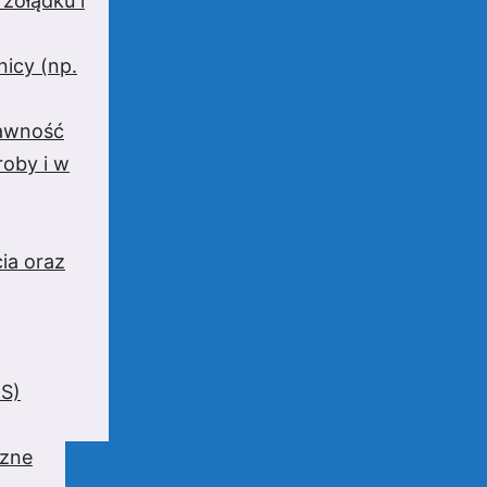
 żołądku i
nicy (np.
rawność
oby i w
ia oraz
BS)
czne