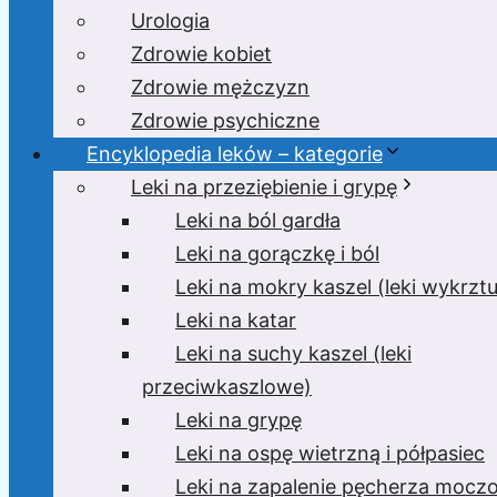
Urologia
Zdrowie kobiet
Zdrowie mężczyzn
Zdrowie psychiczne
Encyklopedia leków – kategorie
Leki na przeziębienie i grypę
Leki na ból gardła
Leki na gorączkę i ból
Leki na mokry kaszel (leki wykrzt
Leki na katar
Leki na suchy kaszel (leki
przeciwkaszlowe)
Leki na grypę
Leki na ospę wietrzną i półpasiec
Leki na zapalenie pęcherza moc