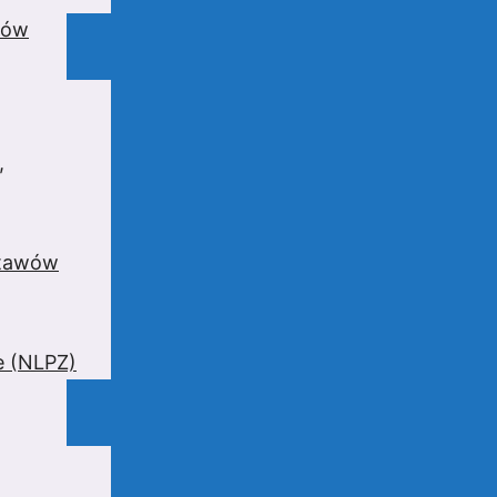
wów
,
stawów
e (NLPZ)