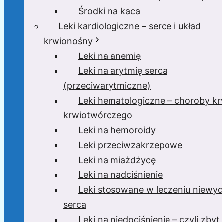
Środki na kaca
Leki kardiologiczne – serce i układ
krwionośny
Leki na anemię
Leki na arytmię serca
(przeciwarytmiczne)
Leki hematologiczne – choroby krw
krwiotwórczego
Leki na hemoroidy
Leki przeciwzakrzepowe
Leki na miażdżycę
Leki na nadciśnienie
Leki stosowane w leczeniu niewyd
serca
Leki na niedociśnienie – czyli zbyt 