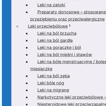
Leki na zatoki
Preparaty donosowe – stosowane
przeziębieniu oraz przeciwalergiczne
Leki przeciwbólowe
Leki na ból brzucha
Leki na ból gardła
Leki na gorączkę i ból
Leki na ból mięśni i stawów
Leki na bóle menstruacyjne / bole
miesiączkę
Leki na ból zęba
Leki bóle nóg
Leki na migrenę
Narkotyczne leki przeciwbólowe –
Niesteroidowe leki przeciwzapaln