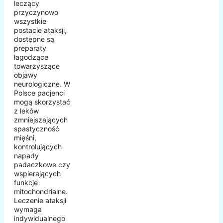
leczący
przyczynowo
wszystkie
postacie ataksji,
dostępne są
preparaty
łagodzące
towarzyszące
objawy
neurologiczne. W
Polsce pacjenci
mogą skorzystać
z leków
zmniejszających
spastyczność
mięśni,
kontrolujących
napady
padaczkowe czy
wspierających
funkcje
mitochondrialne.
Leczenie ataksji
wymaga
indywidualnego