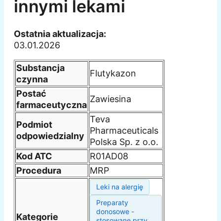
innymi lekami
Ostatnia aktualizacja:
03.01.2026
Substancja
Flutykazon
czynna
Postać
Zawiesina
farmaceutyczna
Teva
Podmiot
Pharmaceuticals
odpowiedzialny
Polska Sp. z o.o.
Kod ATC
R01AD08
Procedura
MRP
Leki na alergię
Preparaty
donosowe -
Kategorie
stosowane przy