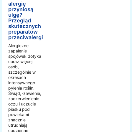
alergię
przyniosą
ulgę?
Przegląd
skutecznych
preparatów
przeciwalergicznych
Alergiczne
zapalenie
spojówek dotyka
coraz więcej
osób,
szczególnie w
okresach
intensywnego
pylenia roślin.
Świąd, łzawienie,
zaczerwienienie
oczu i uczucie
piasku pod
powiekami
znacznie
utrudniają
codzienne