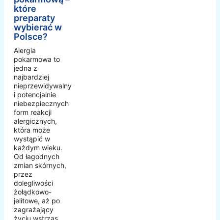
które
preparaty
wybierać w
Polsce?
Alergia
pokarmowa to
jedna z
najbardziej
nieprzewidywalnych
i potencjalnie
niebezpiecznych
form reakcji
alergicznych,
która może
wystąpić w
każdym wieku.
Od łagodnych
zmian skórnych,
przez
dolegliwości
żołądkowo-
jelitowe, aż po
zagrażający
życiu wstrząs