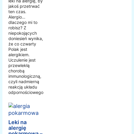
leki na alergię, by
jakoś przetrwać
ten czas.
Alergio…
dlaczego mi to
robisz? Z
niepokojących
doniesień wynika,
że co czwarty
Polak jest
alergikiem.
Uczulenie jest
przewlekłą
chorobą
immunologiczną,
czyli nadmierną
reakcją układu
odpornościowego.
Leki na
alergię
pokarmową –