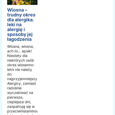
Wiosna –
trudny okres
dla alergika.
leki na
alergię i
sposoby jej
łagodzenia
Wiosna, wiosna,
ach to… apsik!
Niestety dla
niektórych osób
okres wiosenno-
letni nie należy
do
najprzyjemniejszych.
Alergicy, zamiast
radośnie
wyczekiwać na
pierwsze,
cieplejsze dni,
zaopatrują się w
przeciwhistaminowe