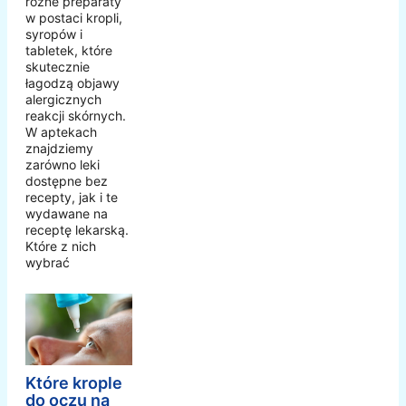
różne preparaty
w postaci kropli,
syropów i
tabletek, które
skutecznie
łagodzą objawy
alergicznych
reakcji skórnych.
W aptekach
znajdziemy
zarówno leki
dostępne bez
recepty, jak i te
wydawane na
receptę lekarską.
Które z nich
wybrać
Które krople
do oczu na