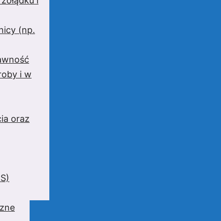
 żołądku i
nicy (np.
rawność
oby i w
ia oraz
BS)
czne