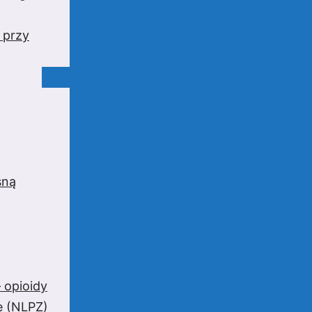
 przy
sną
 opioidy
e (NLPZ)