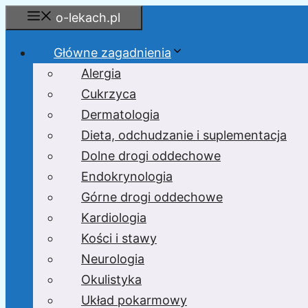
Przejdź
o-lekach.pl
do
treści
Główne zagadnienia
Alergia
Cukrzyca
Dermatologia
Dieta, odchudzanie i suplementacja
Dolne drogi oddechowe
Endokrynologia
Górne drogi oddechowe
Kardiologia
Kości i stawy
Neurologia
Okulistyka
Układ pokarmowy