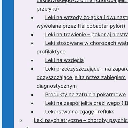
Leśniowskiego-Crohna (choroba jelit,
przełyku)
Leki na wrzody żołądka i dwunast
wywołane przez Helicobacter pylori)
Leki na trawienie – pokonaj niest
Leki stosowane w chorobach wątr
profilaktyce
Leki na wzdęcia
Leki przeczyszczające – na zaparc
oczyszczające jelita przez zabiegiem
diagnostycznym
Produkty na zatrucia pokarmowe
Leki na zespół jelita drażliwego (I
Lekarstwa na zgagę i refluks
Leki psychiatryczne – choroby psychi