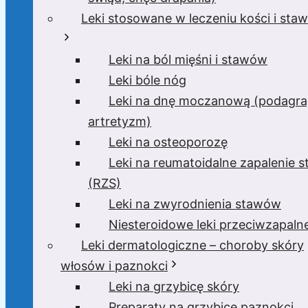
Leki stosowane w leczeniu kości i sta
Leki na ból mięśni i stawów
Leki bóle nóg
Leki na dnę moczanową (podagra
artretyzm)
Leki na osteoporozę
Leki na reumatoidalne zapalenie 
(RZS)
Leki na zwyrodnienia stawów
Niesteroidowe leki przeciwzapaln
Leki dermatologiczne – choroby skóry
włosów i paznokci
Leki na grzybicę skóry
Preparaty na grzybicę paznokci