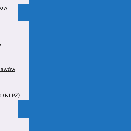
wów
,
stawów
e (NLPZ)