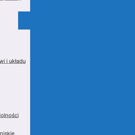
i i układu
olności
niskie