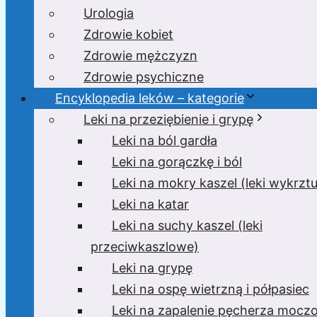
Urologia
Zdrowie kobiet
Zdrowie mężczyzn
Zdrowie psychiczne
Encyklopedia leków – kategorie
Leki na przeziębienie i grypę
Leki na ból gardła
Leki na gorączkę i ból
Leki na mokry kaszel (leki wykrzt
Leki na katar
Leki na suchy kaszel (leki
przeciwkaszlowe)
Leki na grypę
Leki na ospę wietrzną i półpasiec
Leki na zapalenie pęcherza moc