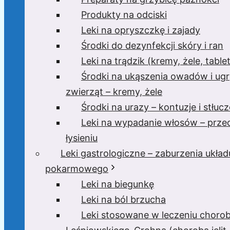
Produkty na odciski
Leki na opryszczkę i zajady
Środki do dezynfekcji skóry i ran
Leki na trądzik (kremy, żele, tablet
Środki na ukąszenia owadów i ugr
zwierząt – kremy, żele
Środki na urazy – kontuzje i stłucz
Leki na wypadanie włosów – prze
łysieniu
Leki gastrologiczne – zaburzenia układ
pokarmowego
Leki na biegunkę
Leki na ból brzucha
Leki stosowane w leczeniu choro