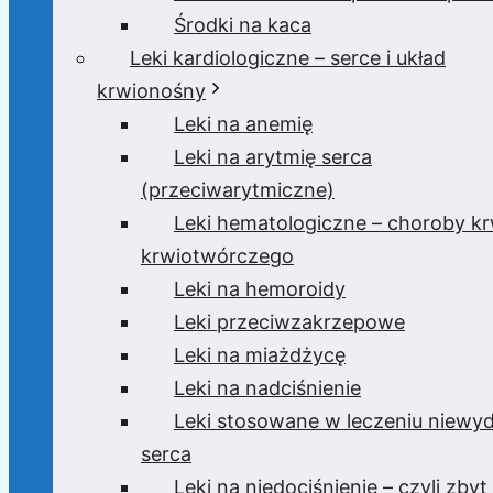
Środki na kaca
Leki kardiologiczne – serce i układ
krwionośny
Leki na anemię
Leki na arytmię serca
(przeciwarytmiczne)
Leki hematologiczne – choroby krw
krwiotwórczego
Leki na hemoroidy
Leki przeciwzakrzepowe
Leki na miażdżycę
Leki na nadciśnienie
Leki stosowane w leczeniu niewyd
serca
Leki na niedociśnienie – czyli zbyt 