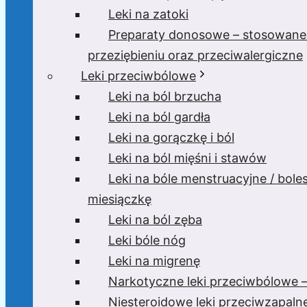
Leki na zatoki
Preparaty donosowe – stosowane
przeziębieniu oraz przeciwalergiczne
Leki przeciwbólowe
Leki na ból brzucha
Leki na ból gardła
Leki na gorączkę i ból
Leki na ból mięśni i stawów
Leki na bóle menstruacyjne / bole
miesiączkę
Leki na ból zęba
Leki bóle nóg
Leki na migrenę
Narkotyczne leki przeciwbólowe –
Niesteroidowe leki przeciwzapaln