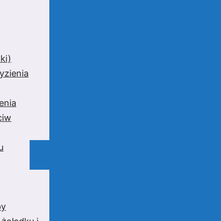
ki)
yzienia
enia
ciw
u
by