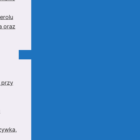
erolu
a oraz
 przy
u
rzywka,