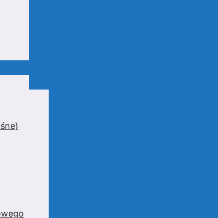
uśne)
zowego