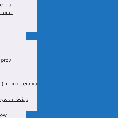
erolu
a oraz
 przy
 (immunoterapia
zywka, świąd,
wów