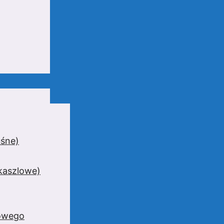
uśne)
wkaszlowe)
zowego