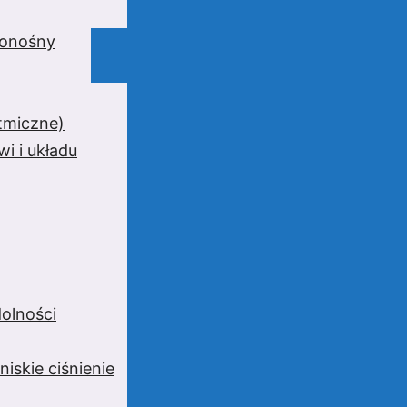
wionośny
ytmiczne)
i i układu
olności
niskie ciśnienie