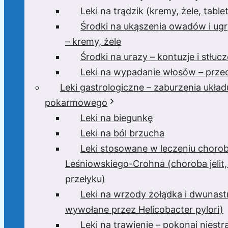
Leki na trądzik (kremy, żele, tablet
Środki na ukąszenia owadów i ugr
– kremy, żele
Środki na urazy – kontuzje i stłucz
Leki na wypadanie włosów – przec
Leki gastrologiczne – zaburzenia układ
pokarmowego
Leki na biegunkę
Leki na ból brzucha
Leki stosowane w leczeniu choro
Leśniowskiego-Crohna (choroba jelit,
przełyku)
Leki na wrzody żołądka i dwunast
wywołane przez Helicobacter pylori)
Leki na trawienie – pokonaj niest