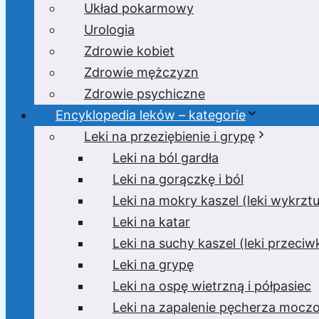
Układ pokarmowy
Urologia
Zdrowie kobiet
Zdrowie mężczyzn
Zdrowie psychiczne
Encyklopedia leków – kategorie
Leki na przeziębienie i grypę
Leki na ból gardła
Leki na gorączkę i ból
Leki na mokry kaszel (leki wykrzt
Leki na katar
Leki na suchy kaszel (leki przeci
Leki na grypę
Leki na ospę wietrzną i półpasiec
Leki na zapalenie pęcherza moc