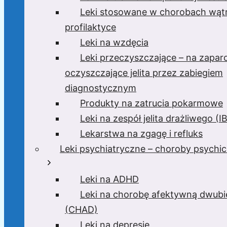
Leki stosowane w chorobach wątr
profilaktyce
Leki na wzdęcia
Leki przeczyszczające – na zaparc
oczyszczające jelita przez zabiegiem
diagnostycznym
Produkty na zatrucia pokarmowe
Leki na zespół jelita drażliwego (I
Lekarstwa na zgagę i refluks
Leki psychiatryczne – choroby psychi
Leki na ADHD
Leki na chorobę afektywną dwub
(CHAD)
Leki na depresję