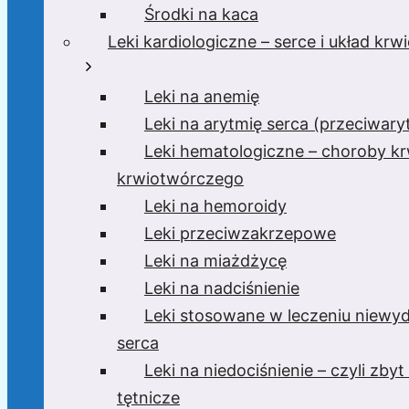
Środki na kaca
Leki kardiologiczne – serce i układ kr
Leki na anemię
Leki na arytmię serca (przeciwar
Leki hematologiczne – choroby krw
krwiotwórczego
Leki na hemoroidy
Leki przeciwzakrzepowe
Leki na miażdżycę
Leki na nadciśnienie
Leki stosowane w leczeniu niewyd
serca
Leki na niedociśnienie – czyli zbyt 
tętnicze