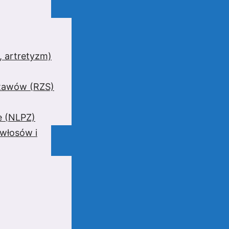
 artretyzm)
stawów (RZS)
e (NLPZ)
 włosów i