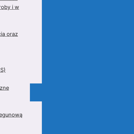
oby i w
ia oraz
BS)
czne
iegunową