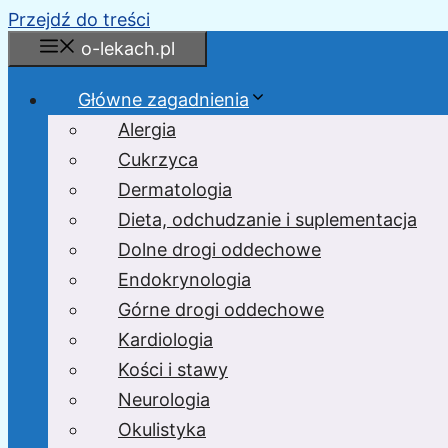
Przejdź do treści
o-lekach.pl
Główne zagadnienia
Alergia
Cukrzyca
Dermatologia
Dieta, odchudzanie i suplementacja
Dolne drogi oddechowe
Endokrynologia
Górne drogi oddechowe
Kardiologia
Kości i stawy
Neurologia
Okulistyka