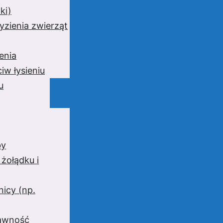
ki)
yzienia zwierząt
enia
iw łysieniu
u
by
 żołądku i
nicy (np.
rawność