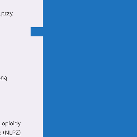
 przy
sną
 opioidy
e (NLPZ)