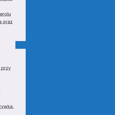
erolu
a oraz
 przy
u
rzywka,