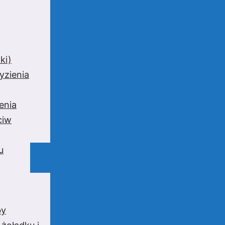
ki)
yzienia
enia
ciw
u
by