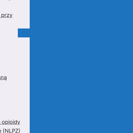
 przy
sną
 opioidy
e (NLPZ)