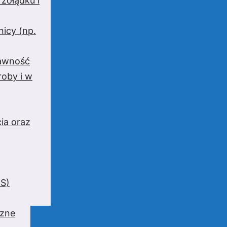
 żołądku i
nicy (np.
rawność
oby i w
ia oraz
BS)
czne