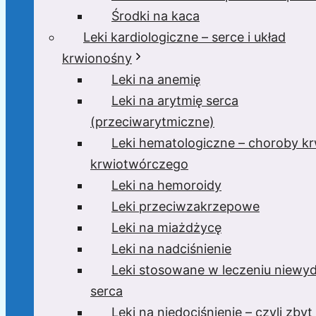
Środki na kaca
Leki kardiologiczne – serce i układ
krwionośny
Leki na anemię
Leki na arytmię serca
(przeciwarytmiczne)
Leki hematologiczne – choroby krw
krwiotwórczego
Leki na hemoroidy
Leki przeciwzakrzepowe
Leki na miażdżycę
Leki na nadciśnienie
Leki stosowane w leczeniu niewyd
serca
Leki na niedociśnienie – czyli zbyt 