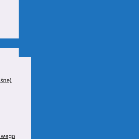
uśne)
zowego