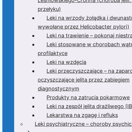
Leśniowskiego-Crohna (choroba jelit,
przełyku)
Leki na wrzody żołądka i dwunast
wywołane przez Helicobacter pylori)
Leki na trawienie – pokonaj niest
Leki stosowane w chorobach wątr
profilaktyce
Leki na wzdęcia
Leki przeczyszczające – na zaparc
oczyszczające jelita przez zabiegiem
diagnostycznym
Produkty na zatrucia pokarmowe
Leki na zespół jelita drażliwego (I
Lekarstwa na zgagę i refluks
Leki psychiatryczne – choroby psychi