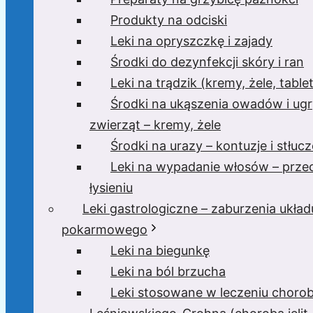
Produkty na odciski
Leki na opryszczkę i zajady
Środki do dezynfekcji skóry i ran
Leki na trądzik (kremy, żele, tablet
Środki na ukąszenia owadów i ugr
zwierząt – kremy, żele
Środki na urazy – kontuzje i stłucz
Leki na wypadanie włosów – prze
łysieniu
Leki gastrologiczne – zaburzenia układ
pokarmowego
Leki na biegunkę
Leki na ból brzucha
Leki stosowane w leczeniu choro