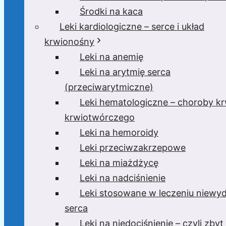
Środki na kaca
Leki kardiologiczne – serce i układ
krwionośny
Leki na anemię
Leki na arytmię serca
(przeciwarytmiczne)
Leki hematologiczne – choroby krw
krwiotwórczego
Leki na hemoroidy
Leki przeciwzakrzepowe
Leki na miażdżycę
Leki na nadciśnienie
Leki stosowane w leczeniu niewyd
serca
Leki na niedociśnienie – czyli zbyt 