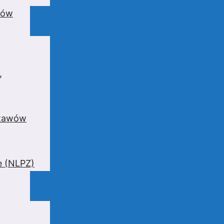
wów
,
stawów
e (NLPZ)