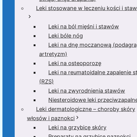
Leki stosowane w leczeniu kości i sta
Leki na ból mięśni i stawów
Leki bóle nóg
Leki na dnę moczanową (podagra
artretyzm)
Leki na osteoporozę
Leki na reumatoidalne zapalenie 
(RZS)
Leki na zwyrodnienia stawów
Niesteroidowe leki przeciwzapaln
Leki dermatologiczne – choroby skóry
włosów i paznokci
Leki na grzybicę skóry
Preparaty na grzybicę paznokci