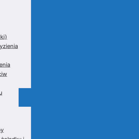
ki)
yzienia
enia
ciw
u
by