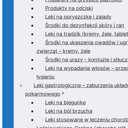
Produkty na odciski
Leki na opryszczkę i zajady
Środki do dezynfekcji skóry i ran
Leki na trądzik (kremy, żele, tablet
Środki na ukąszenia owadów i ugr
zwierząt – kremy, żele
Środki na urazy – kontuzje i stłucz
Leki na wypadanie włosów – prze
łysieniu
Leki gastrologiczne – zaburzenia układ
pokarmowego
Leki na biegunkę
Leki na ból brzucha
Leki stosowane w leczeniu choro