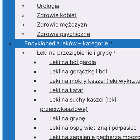
Urologia
Zdrowie kobiet
Zdrowie mężczyzn
Zdrowie psychiczne
Encyklopedia leków – kategorie
Leki na przeziębienie i grypę
Leki na ból gardła
Leki na gorączkę i ból
Leki na mokry kaszel (leki wykrzt
Leki na katar
Leki na suchy kaszel (leki
przeciwkaszlowe)
Leki na grypę
Leki na ospę wietrzną i półpasiec
Leki na zapalenie pęcherza moc