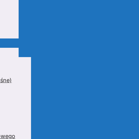
uśne)
zowego