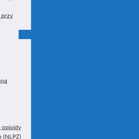
 przy
sną
 opioidy
e (NLPZ)