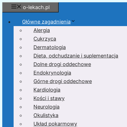
Przejdź
o-lekach.pl
do
treści
Główne zagadnienia
Alergia
Cukrzyca
Dermatologia
Dieta, odchudzanie i suplementacja
Dolne drogi oddechowe
Endokrynologia
Górne drogi oddechowe
Kardiologia
Kości i stawy
Neurologia
Okulistyka
Układ pokarmowy