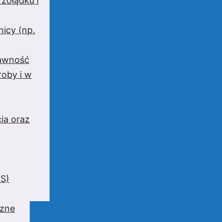
 żołądku i
nicy (np.
rawność
oby i w
ia oraz
BS)
czne