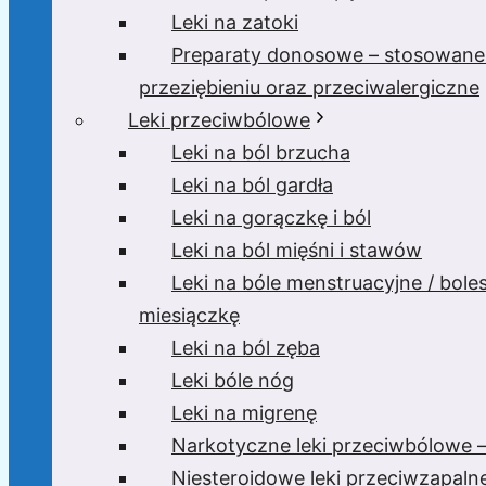
Leki na zatoki
Preparaty donosowe – stosowane
przeziębieniu oraz przeciwalergiczne
Leki przeciwbólowe
Leki na ból brzucha
Leki na ból gardła
Leki na gorączkę i ból
Leki na ból mięśni i stawów
Leki na bóle menstruacyjne / bole
miesiączkę
Leki na ból zęba
Leki bóle nóg
Leki na migrenę
Narkotyczne leki przeciwbólowe –
Niesteroidowe leki przeciwzapaln