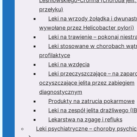
Leśniowskiego-Crohna (choroba jelit,
przełyku)
Leki na wrzody żołądka i dwunast
wywołane przez Helicobacter pylori)
Leki na trawienie – pokonaj niest
Leki stosowane w chorobach wątr
profilaktyce
Leki na wzdęcia
Leki przeczyszczające – na zaparc
oczyszczające jelita przez zabiegiem
diagnostycznym
Produkty na zatrucia pokarmowe
Leki na zespół jelita drażliwego (I
Lekarstwa na zgagę i refluks
Leki psychiatryczne – choroby psychi