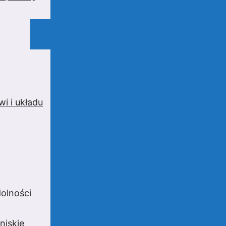
i i układu
olności
niskie