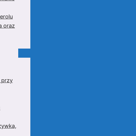
erolu
a oraz
 przy
u
rzywka,