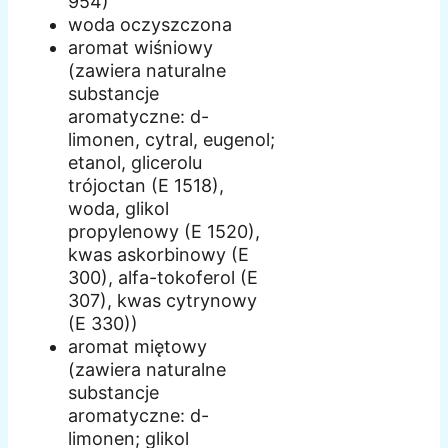
954)
woda oczyszczona
aromat wiśniowy
(zawiera naturalne
substancje
aromatyczne: d-
limonen, cytral, eugenol;
etanol, glicerolu
trójoctan (E 1518),
woda, glikol
propylenowy (E 1520),
kwas askorbinowy (E
300), alfa-tokoferol (E
307), kwas cytrynowy
(E 330))
aromat miętowy
(zawiera naturalne
substancje
aromatyczne: d-
limonen; glikol