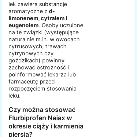
lek zawiera substancje
aromatyczne z
d-
limonenem, cytralem i
eugenolem
. Osoby uczulone
na te związki (występujące
naturalnie m.in. w owocach
cytrusowych, trawach
cytrynowych czy
goździkach) powinny
zachować ostrożność i
poinformować lekarza lub
farmaceutę przed
rozpoczęciem stosowania
leku.
Czy można stosować
Flurbiprofen Naiax w
okresie ciąży i karmienia
piersią?