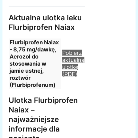
Aktualna ulotka leku
Flurbiprofen Naiax
Flurbiprofen Naiax
- 8,75 mg/dawkę,
Pobierz
Aerozol do
aktualną
stosowania w
ulotkę
jamie ustnej,
(PDF)
roztwór
(Flurbiprofenum)
Ulotka Flurbiprofen
Naiax –
najważniejsze
informacje dla