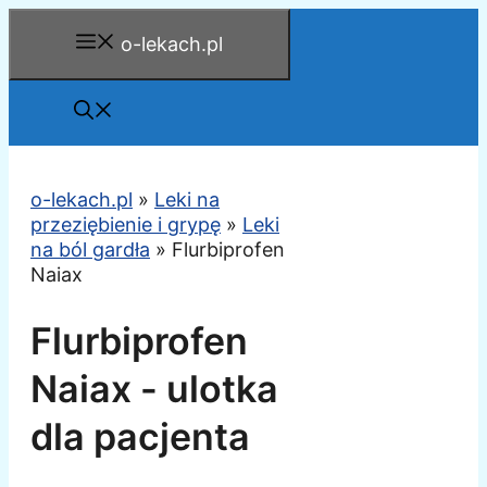
Przejdź
o-lekach.pl
do
treści
o-lekach.pl
»
Leki na
przeziębienie i grypę
»
Leki
na ból gardła
»
Flurbiprofen
Naiax
Flurbiprofen
Naiax - ulotka
dla pacjenta