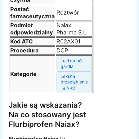
czynna
Postać
Roztwór
farmaceutyczna
Podmiot
Naiax
odpowiedzialny
Pharma S.L.
Kod ATC
R02AX01
Procedura
DCP
Leki na ból
gardła
Kategorie
Leki na
przeziębienie
i grypę
Jakie są wskazania?
Na co stosowany jest
Flurbiprofen Naiax?
Flurbiprofen Naiax
to