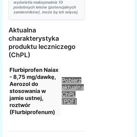
wyświetla maksymalnie 10
podobnych leków (potencjalnych
zamienników), może by ich więcej.
Aktualna
charakterystyka
produktu leczniczego
(ChPL)
Flurbiprofen Naiax
- 8,75 mg/dawkę,
Pobierz
Aerozol do
aktualną
stosowania w
ChPL
jamie ustnej,
(PDF)
roztwór
(Flurbiprofenum)