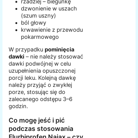
rzadziej – biegunkę
dzwonienie w uszach
(szum uszny)
ból głowy
krwawienie z przewodu
pokarmowego
W przypadku
pominięcia
dawki
– nie należy stosować
dawki podwójnej w celu
uzupełnienia opuszczonej
porcji leku. Kolejną dawkę
należy przyjąć o zwykłej
porze, stosując się do
zalecanego odstępu 3–6
godzin.
Co mogę jeść i pić
podczas stosowania
Flurbiprofen Naiax – czy