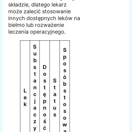
składzie, dlatego lekarz
może zalecić stosowanie
innych dostępnych leków na
bielmo lub rozważenie
leczenia operacyjnego.
S
S
u
p
b
o
s
D
s
t
o
ó
a
s
S
b
n
t
t
L
s
c
ę
a
e
t
j
p
t
k
o
a
n
u
s
c
o
s
o
z
ś
w
y
ć
a