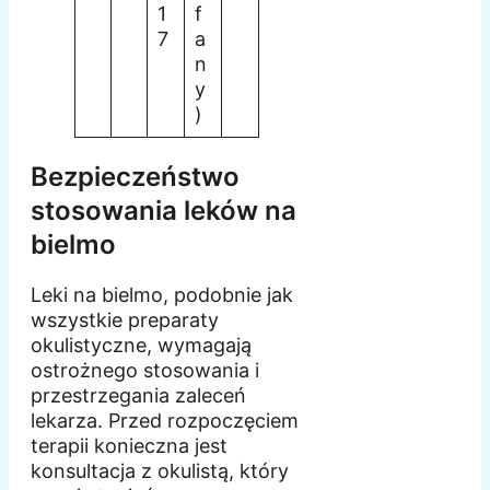
1
f
7
a
n
y
)
Bezpieczeństwo
stosowania leków na
bielmo
Leki na bielmo, podobnie jak
wszystkie preparaty
okulistyczne, wymagają
ostrożnego stosowania i
przestrzegania zaleceń
lekarza. Przed rozpoczęciem
terapii konieczna jest
konsultacja z okulistą, który