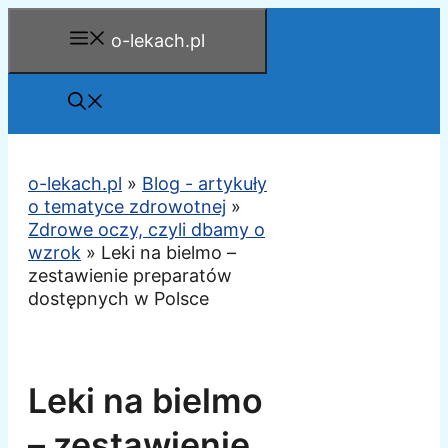
Przejdź
o-lekach.pl
do
treści
o-lekach.pl
»
Blog - artykuły
o tematyce zdrowotnej
»
Zdrowe oczy, czyli dbamy o
wzrok
»
Leki na bielmo –
zestawienie preparatów
dostępnych w Polsce
Leki na bielmo
– zestawienie