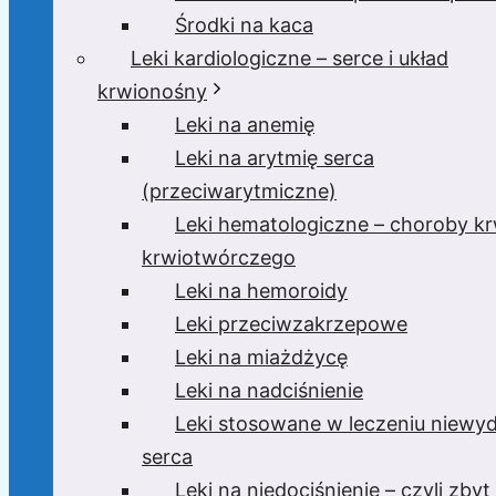
Środki na kaca
Leki kardiologiczne – serce i układ
krwionośny
Leki na anemię
Leki na arytmię serca
(przeciwarytmiczne)
Leki hematologiczne – choroby krw
krwiotwórczego
Leki na hemoroidy
Leki przeciwzakrzepowe
Leki na miażdżycę
Leki na nadciśnienie
Leki stosowane w leczeniu niewyd
serca
Leki na niedociśnienie – czyli zbyt 