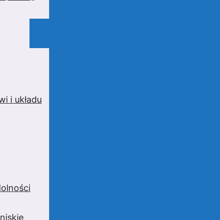
i i układu
olności
niskie