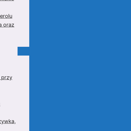
erolu
a oraz
 przy
u
rzywka,