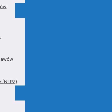
wów
,
stawów
e (NLPZ)