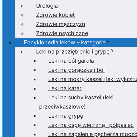
Urologia
Zdrowie kobiet
Zdrowie mężczyzn
Zdrowie psychiczne
Encyklopedia leków – kategorie
Leki na przeziębienie i grypę
Leki na ból gardła
Leki na gorączkę i ból
Leki na mokry kaszel (leki wykrzt
Leki na katar
Leki na suchy kaszel (leki
przeciwkaszlowe)
Leki na grypę
Leki na ospę wietrzną i półpasiec
Leki na zapalenie pęcherza moc