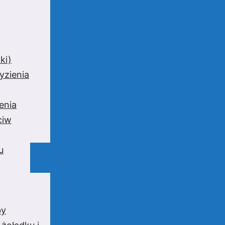
ki)
yzienia
enia
ciw
u
by