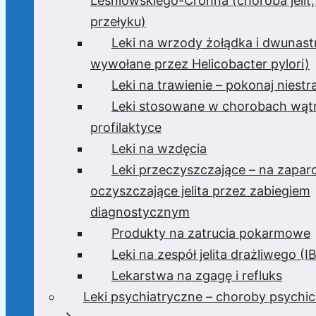
Leśniowskiego-Crohna (choroba jelit,
przełyku)
Leki na wrzody żołądka i dwunast
wywołane przez Helicobacter pylori)
Leki na trawienie – pokonaj niest
Leki stosowane w chorobach wątr
profilaktyce
Leki na wzdęcia
Leki przeczyszczające – na zaparc
oczyszczające jelita przez zabiegiem
diagnostycznym
Produkty na zatrucia pokarmowe
Leki na zespół jelita drażliwego (I
Lekarstwa na zgagę i refluks
Leki psychiatryczne – choroby psychi