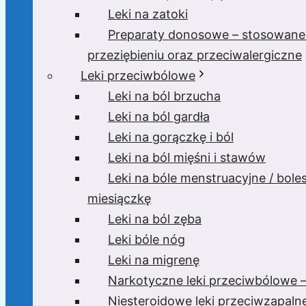
Leki na zatoki
Preparaty donosowe – stosowane
przeziębieniu oraz przeciwalergiczne
Leki przeciwbólowe
Leki na ból brzucha
Leki na ból gardła
Leki na gorączkę i ból
Leki na ból mięśni i stawów
Leki na bóle menstruacyjne / bole
miesiączkę
Leki na ból zęba
Leki bóle nóg
Leki na migrenę
Narkotyczne leki przeciwbólowe –
Niesteroidowe leki przeciwzapaln