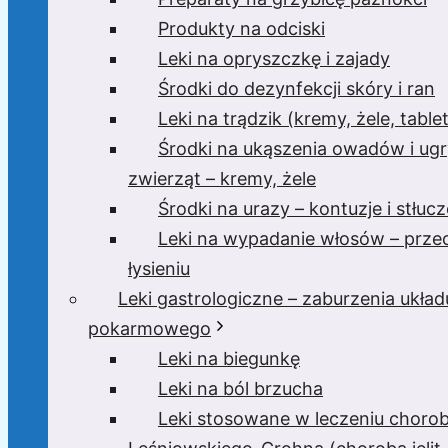
Produkty na odciski
Leki na opryszczkę i zajady
Środki do dezynfekcji skóry i ran
Leki na trądzik (kremy, żele, tablet
Środki na ukąszenia owadów i ugr
zwierząt – kremy, żele
Środki na urazy – kontuzje i stłucz
Leki na wypadanie włosów – prze
łysieniu
Leki gastrologiczne – zaburzenia układ
pokarmowego
Leki na biegunkę
Leki na ból brzucha
Leki stosowane w leczeniu choro