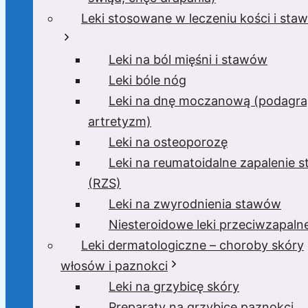
Leki stosowane w leczeniu kości i sta
Leki na ból mięśni i stawów
Leki bóle nóg
Leki na dnę moczanową (podagra
artretyzm)
Leki na osteoporozę
Leki na reumatoidalne zapalenie 
(RZS)
Leki na zwyrodnienia stawów
Niesteroidowe leki przeciwzapaln
Leki dermatologiczne – choroby skóry
włosów i paznokci
Leki na grzybicę skóry
Preparaty na grzybicę paznokci