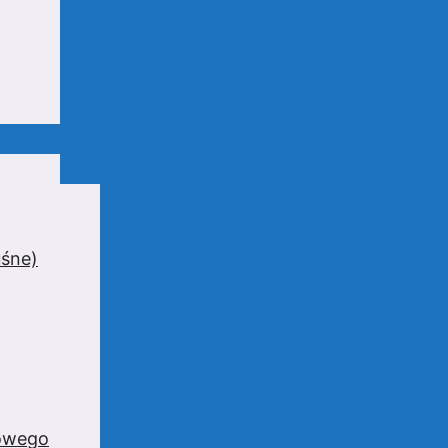
uśne)
zowego