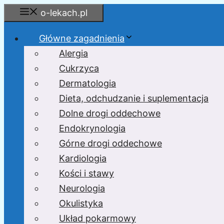
Przejdź
o-lekach.pl
do
treści
Główne zagadnienia
Alergia
Cukrzyca
Dermatologia
Dieta, odchudzanie i suplementacja
Dolne drogi oddechowe
Endokrynologia
Górne drogi oddechowe
Kardiologia
Kości i stawy
Neurologia
Okulistyka
Układ pokarmowy