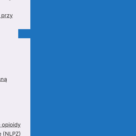
 przy
sną
 opioidy
e (NLPZ)